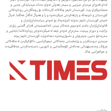
لەناو فەوزای میدیای حیزبیی و سێبەر، هەوڵی تەواو دەدات میدیایەکی جدیی و
متمانەپێکراو بێت. کوردستان تایمز چ
الاکانە کاردەکات بۆ روماڵکردنی روداوەکانی
کوردستان و ناوچەکە و پارڤەکردنی شیکردنەوە و را و هەواڵ لەگەڵ خەڵکدا. لەپاڵ
ئەوەی کوردستان تایمز دەبێتە ئاوێنەیەک بۆ ئەوەی سیاسەتداڕێژەران و
قانونداڕێژەران باشتر ئەودیوی شتەکان ببینن، ئامانجیشیەتی فەزای گشتیی زۆرتر
بزانێت و دورتر ببینێت. سەرەڕای ئەوەی ئێمە لە شیکردنەوەی روداوەکاندا بابەتیی و
سەربەخۆ دەبین، بەپەرۆش و دڵسۆزییشەوە دەمانەوێت کوردستان تایمز ببێتە
مینبەری دروستکردن و پێشخستنی بنەماکانی دیموکراسیی، داکۆکیکردن لە مافەکانی
مرۆڤ، وەدەستهێنانی عەدالەتی کۆمەڵایەتیی و ئابوریی، دەستەبەکردنی شەفافییەت
و حوکمڕانیی چاک.
چاپکردن