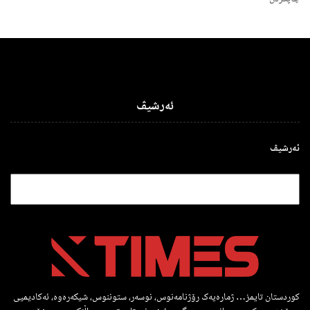
ئەرشیڤ
ئەرشیڤ
کوردستان تایمز… ژمارەیەک رۆژنامەنوس، نوسەر، ستوننوس، شیکەرەوە، ئەکادیمیی