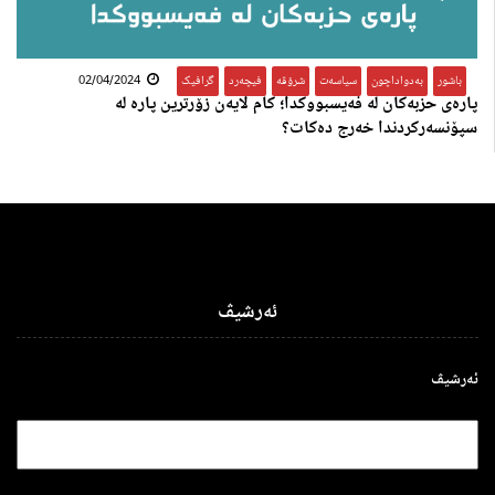
باشور
,
بەدواداچون
,
سیاسەت
,
شرۆڤە
,
فیچەرد
,
گرافیک
02/04/2024
پارەی حزبەکان لە فەیسبووکدا؛ کام لایەن زۆرترین پارە لە
سپۆنسەرکردندا خەرج دەکات؟
ئەرشیڤ
ئەرشیڤ