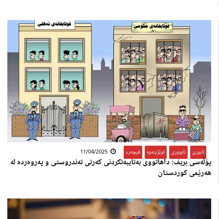
ئابوری
,
ئابووری
,
توێژینەوە
,
فیچەرد
11/04/2025
پۆڵەسی بریف: داهاتووی بەتایبه‌تكردنی کەرتی تەندروستی و پەروەردە له‌
هه‌رێمی كوردستان