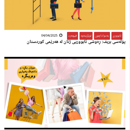
ئابووری
,
بەدواداچون
,
توێژینەوە
,
فیچەرد
04/04/2025
پۆڵەسی بریف: ڕەوشی ئابووریی ژنان لە هەرێمی کوردستان