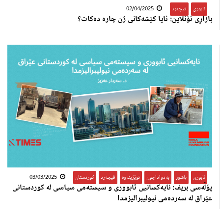
ئابوری
,
فیچەرد
02/04/2025
بازاڕی ئۆنلاین: ئایا کێشەکانی ژن چارە دەکات؟
ئابوری
,
باشور
,
بەدواداچون
,
توێژینەوە
,
فیچەرد
,
کوردستان
03/03/2025
پۆڵەسی بریف: نایەکسانیی ئابووری و سیستەمی سیاسی لە کوردستانی
عێراق لە سەردەمی نیولیبرالیزمدا