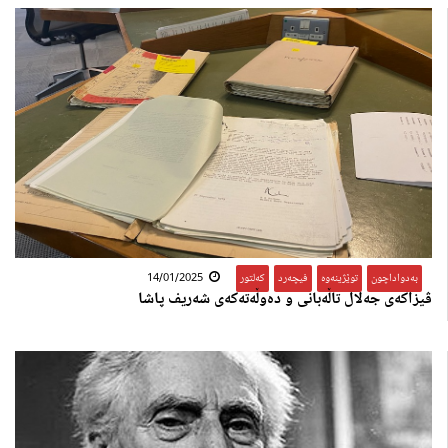
بەدواداچون
,
توێژینەوە
,
فیچەرد
,
کەلتور
14/01/2025
ڤیزاکەی جەلال تاڵەبانی و دەوڵەتەکەی شەریف پاشا