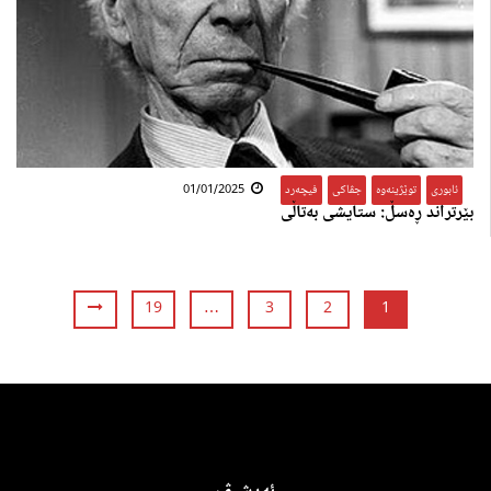
ئابوری
,
توێژینەوە
,
جڤاکی
,
فیچەرد
01/01/2025
بێرتراند ڕەسڵ: ستایشی بەتاڵی
19
…
3
2
1