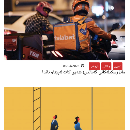
ئابوری
,
جڤاکی
,
فیچەرد
06/04/2025
ماتۆڕسکیلەکانی گەیاندن؛ ‎شەڕی کات لەپێناو ناندا