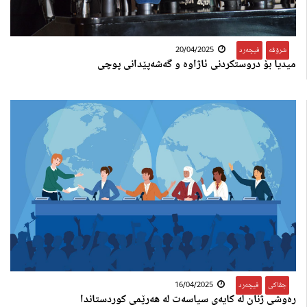
شرۆڤە
,
فیچەرد
20/04/2025
میدیا بۆ دروستکردنی ئاژاوە و گەشەپێدانی پوچی
جڤاکی
,
فیچەرد
16/04/2025
رەوشی ژنان لە کایەی سیاسەت لە هەرێمی کوردستاندا