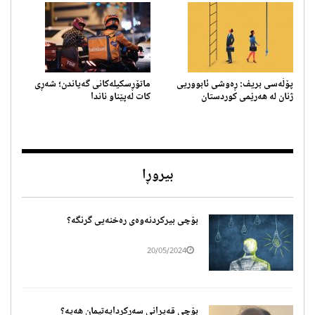
پۆڵەسی بریف: ڕەوشی ئابووریی
ماتۆڕسکیلەکانی گەیاندن؛ ‎شەڕی
ژنان لە هەرێمی کوردستان
کات لەپێناو ناندا
بیروڕا
بۆچی بیرکردنەوەی رەخنەیی گرنگە؟
20/05/2024
بۆچی قەیرانی سەرکردایەتیمان هەیە؟