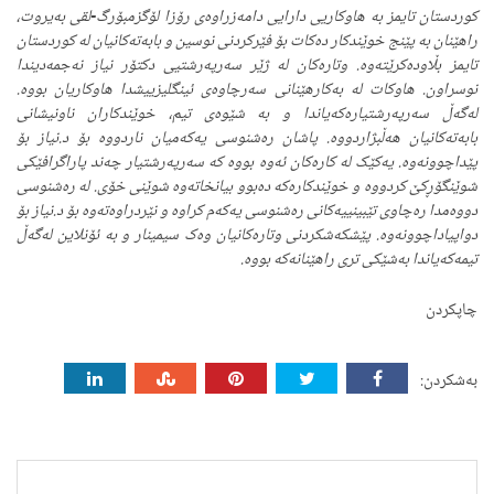
کوردستان تایمز بە هاوکاریی دارایی دامەزراوەی رۆزا لۆگزمبۆرگ-لقی بەیروت،
راهێنان بە پێنج خوێندکار دەکات بۆ فێرکردنی نوسین و بابەتەکانیان لە کوردستان
تایمز بڵاودەکرێتەوە. وتارەکان لە ژێر سەرپەرشتیی دکتۆر نیاز نەجمەدیندا
نوسراون. هاوکات لە بەکارهێنانی سەرچاوەی ئینگلیزییشدا هاوکاریان بووە.
لەگەڵ سەرپەرشتیارەکەیاندا و بە شێوەی تیم، خوێندکاران ناونیشانی
بابەتەکانیان هەڵبژاردووە. پاشان رەشنوسی یەکەمیان ناردووە بۆ د.نیاز بۆ
پێداچوونەوە. یەکێک لە کارەکان ئەوە بووە کە سەرپەرشتیار چەند پاراگرافێکی
شوێنگۆڕکێ کردووە و خوێندکارەکە دەبوو بیانخاتەوە شوێنی خۆی. لە رەشنوسی
دووەمدا رەچاوی تێبینییەکانی رەشنوسی یەکەم کراوە و نێردراوەتەوە بۆ د.نیاز بۆ
دواپیاداچوونەوە. پێشکەشکردنی وتارەکانیان وەک سیمینار و بە ئۆنلاین لەگەڵ
تیمەکەیاندا بەشێکی تری راهێنانەکە بووە.
چاپکردن
بەشکردن: