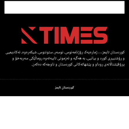
کوردستان تایمز… ژمارەیەک رۆژنامەنوس، نوسەر، ستوننوس، شیکەرەوە، ئەکادیمیی
و رۆشنبیری کورد و بیانیی، بە هەگبە و ئەزمونی تایبەتەوە روماڵێکی سەربەخۆ و
پرۆفێشناڵانەی روداو و پێشهاتەکانی کوردستان و ناوچەکە دەکەن.
کوردستان تایمز