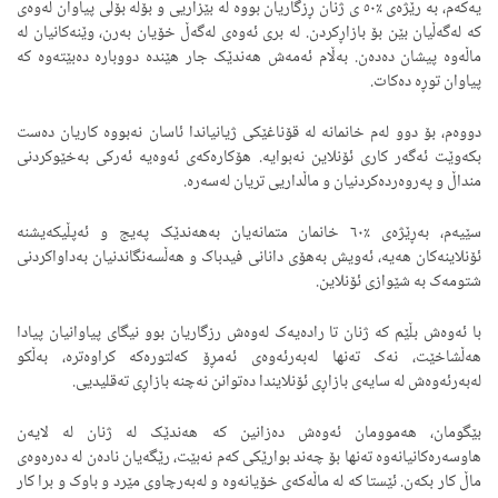
یەکەم، بە رێژەی ٪٥٠ ی ژنان ڕزگاریان بووە لە بێزاریی و بۆڵە بۆڵی پیاوان لەوەی
کە لەگەڵیان بێن بۆ بازاڕکردن. لە بری ئەوەی لەگەڵ خۆیان بەرن، وێنەکانیان لە
ماڵەوە پیشان دەدەن. بەڵام ئەمەش هەندێک جار هێندە دووبارە دەبێتەوە کە
پیاوان توڕە دەکات.
دووەم، بۆ دوو لەم خانمانە لە قۆناغێکی ژیانیاندا ئاسان نەبووە کاریان دەست
بکەوێت ئەگەر کاری ئۆنلاین نەبوایە. هۆکارەکەی ئەوەیە ئەرکی بەخێوکردنی
منداڵ و پەروەردەکردنیان و ماڵداریی تریان لەسەرە.
سێیەم، بەڕێژەی ٪٦٠ خانمان متمانەیان بەهەندێک پەیج و ئەپڵیکەیشنە
ئۆنلاینەکان هەیە، ئەویش بەهۆی دانانی فیدباک و هەڵسەنگاندنیان بەداواکردنی
شتومەک بە شێوازی ئۆنلاین.
با ئەوەش بڵێم کە ژنان تا رادەیەک لەوەش رزگاریان بوو نیگای پیاوانیان پیادا
هەڵشاخێت، نەک تەنها لەبەرئەوەی ئەمڕۆ کەلتورەکە کراوەترە، بەڵکو
لەبەرئەوەش لە سایەی بازاڕی ئۆنلایندا دەتوانن نەچنە بازاڕی تەقلیدیی.
بێگومان، هەموومان ئەوەش دەزانین کە هەندێک لە ژنان لە لایەن
هاوسەرەکانیانەوە تەنها بۆ چەند بوارێکی کەم نەبێت، رێگەیان نادەن لە دەرەوەی
ماڵ کار بکەن. ئێستا کە لە ماڵەکەی خۆیانەوە و لەبەرچاوی مێرد و باوک و برا کار