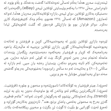
ئینتەرنێت سەری هەڵدا بەڵام لەساڵی نەوەتەکاندا گەشت بەخەڵک و بڵاو بۆوە. لە
ناوەڕاستی سەڵی ١٩٩٥ دا یەکەم وێبسایتی ئۆنلاین ئیبەی (eBay) راگەیەندرا کە
دەستیکرد بەکاری ئۆنلاین. دوای ئیبەی، بازاڕە ئۆنلاینەکانیتر سەریان هەڵدا، لەوانە
ئەمازۆن (Amazon) کە لەساڵی ١٩٩٤ هەبوو، بەڵام وەک کتێبفرۆشێک کاری
دەکرد. دواتر فراوان بوو بۆ بازاڕێکی فرەجۆر کە گشت کەلوپەلێکی تیادا
بەردەستە.
لێرەوە بازاڕی ئۆنلاین زۆری لە پەیوەندییەکانی کڕین و فرۆشتن و تەنانەت
پەیوەندییە کۆمەڵایەتییەکان گۆڕی. بازاڕی ئۆنلاین بریتییە لە ماڵپەرێک یاخود
بەرنامەیەک کە کڕیار و فرۆشیار بەیەکەوە دەبەستێتەوە، ڕێگەیان پێدەدات
مامەڵە ئەنجام بدەن بەبێ ئەوەی گرنگ بێت لە کوێی ئەم دنیایە دەژین، چی
نەتەوەیەکن، کام ئاینە پەیڕەو دەکەن، پێستیان رەشە یان سپی. ئەم بازاڕە لە
ساڵانی (٢٠٠٠) و بەتایبەت لەم دە ساڵەی رابردوودا بەشێوەیەکی بەرچاو گەشەی
سەند دوای پەیدابوونی مۆبایل بە چڕ و پڕیی.
لەمڕۆدا، چیتر فرۆشیار بە کۆڵانەکاندا ناسوڕێتەوە و سەمون و چلورە نافرۆشیت.
لەمڕۆدا، کاریگەرترین ریکلام ئەو وتانەن کە بۆ ماوەیەک دەبێن بە باو، بە ترێند
(trend)، وەک لەماوەکانی پێشوو کە بەرگوێمان کەوت، لەوانە: “عالەم فەقیرە،
گەزی بەرخ بە سەمونی بەلەمی، پاشای برنج، هتد”. ئارەزووی بەکاربەر گۆڕاوە و
ئەمڕۆ ئەبێت گۆرانیی بۆ بڵێیت تا گوێت لێ بگرێت و سەیری ریکلامەکەت بکات.