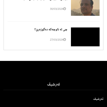
30/03/2024
چی لە ناوچەکە دەگوزەرێ؟
27/03/2024
ئەرشیڤ
ئەرشیڤ