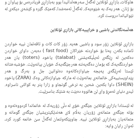
هاوکات، بازاڕی ئۆنلاین لەگەڵ سەرهەڵدانیدا بوو بەبازاڕی فریادرەس بۆ پیاوان و
بۆ ژنان، هەر یەک بە شێوەیەک. لەگەڵ ئەمەشدا، کەمێک گێرە و کێشەی دیکەی لە
نێوانیاندا دروست کرد.
هەڵسەنگاندنی باشیی و خراپییەکانی بازاڕی ئۆنلاین
بازاڕی ئۆنلاین زۆر سود و باشیی هەیە. زۆر کات کات و تاقەتمان نییە خواردن
ئامادە بکەن، پەنا بۆ خواردنە خێراکان (fast food ) دەبەن. داوای خواردن
دەکەین لە ڕێگەی ئەپڵیکەیشنی (talabat) یاخود (toters) یان هەر
خواردنگەیەک کە بۆمان دەگەیەننە هەرجێگەیەک خۆیان بیانەوێت. خۆشبەختانە
ئێستا لەڕێگەی پەیجە جیاوازەکانەوە دەتوانین جل و بەرگ و هەر
پێداویستییەکی خانمانەی بمانەوێت لە مارکە جیاوازەکانی وەک (ZARA) یاخود
(SHEIN) داوا بکەین. شەین بە نرخی گونجاو و زارا پتر بە کوالتی ناسراوە.
ئیدی دنیای ئەمڕۆ وای لێ هاتووە دەبێت بە شتێک بناسرێیت.
لە ئێستادا بازاڕی ئۆنلاین جێگەی خۆی لە دڵی زۆریەک لە خانماندا کردووەتەوە و
بۆتە جێگەی متمانەی زۆریان. بەڵام لای هەندێکیتریشیان جێگەی گومانە و
متمانەیان بەبازاڕی ئۆنلاین نییە. چاوپێکەوتنمان لەگەڵ سێ خانمە کورد کرد،
ئەوان رایان وایە: