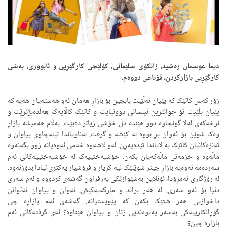
دیما عوسمان رەشید، زانکۆی سلێمانی، کۆلێجی کارگێڕیی و ئابووری، بەشی
کارگێڕیی بازاڕکردن، قۆناغی دووەم
.
زۆر کەس کاتێک کە پێیان ئەڵێیت بابچین بۆ بازاڕ هەمان ئەو هەستەیان هەیە کە
پێیان بڵێیت تۆ جوانترین ئینسانی دوونیایت و کاتێک کاڵایەک هەڵدەبژێرێت و
نرخەکەی لەلا گونجاوە دوو هێندە دڵ خۆشی زیاتر دەبێت. بەڵام هەمیشە بازاڕ
وەک شوێن بۆ ئەوان پڕ بووە لە کێشە و گرفت، لەناویاندا تیلەچاوی پیاوان و
تەنزەکانیان کاتێک بە لایاندا تێدەپەڕن. لەو لاشەوە خەمی ئەوەیانە زوو بگەنەوە
ماڵەوە و خزمەتی ماڵەکەیان بکەن. خۆشبەختییەک لە خۆشبەختییەکانی ئەم
سەردەمە ئەوەیە بازاڕ چیتر شوێنێک نیە کڕیار و فرۆشیار یەکتری تیادا بدۆزنەوە.
لە رۆژگاری ئەمڕۆدا، ئۆنلاین بەشێوازێکی بەرفراون گەشەی کردووە و لەم سەری
دنیا بۆ ئەو سەری، لە هەر براند و مارکەیەکیش، ئەوان و پیاوان ئەتوانن
داخوازیی هەر شتێک بکەن کە پێویستیانە. گەشەی ئەم بازاڕە چی
گۆڕانکارییەکی بەسەر پەیوەندیی ژنان و پیاوان هێناوە؟ ئەی گرفتەکانی ئەم
بازاڕە چین؟