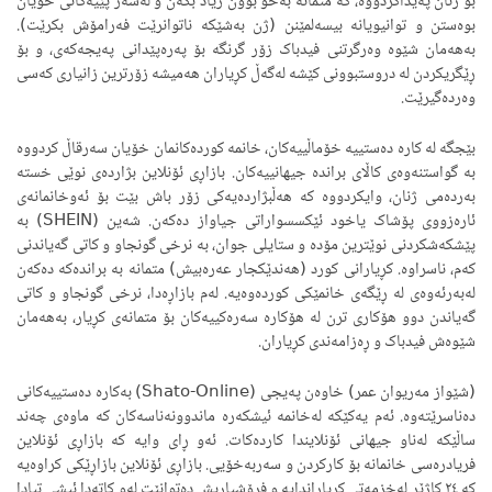
بۆ ژنان پەیداکردووە، کە متمانە بەخۆ بوون زیاد بکەن و لەسەر پێیەکانی خۆیان
بوەستن و توانیویانە بیسەلمێنن (ژن بەشێکە ناتوانرێت فەرامۆش بکرێت).
بەهەمان شێوە وەرگرتنی فیدباک زۆر گرنگە بۆ پەرەپێدانی پەیجەکەی، و بۆ
ڕێگریکردن لە دروستبوونی کێشە لەگەڵ کڕیاران هەمیشە زۆرترین زانیاری کەسی
وەردەگیرێت.
بێجگە لە کارە دەستییە خۆماڵییەکان، خانمە کوردەکانمان خۆیان سەرقاڵ کردووە
بە گواستنەوەی کاڵای براندە جیهانییەکان. بازاڕی ئۆنلاین بژاردەی نوێی خستە
بەردەمی ژنان، وایکردووە کە هەڵبژاردەیەکی زۆر باش بێت بۆ ئەوخانمانەی
ئارەزووی پۆشاک یاخود ئێکسسواراتی جیاواز دەکەن. شەین (SHEIN) بە
پێشکەشکردنی نوێترین مۆدە و ستایلی جوان، بە نرخی گونجاو و کاتی گەیاندنی
کەم، ناسراوە. کڕیارانی کورد (هەندێکجار عەرەبیش) متمانە بە براندەکە دەکەن
لەبەرئەوەی لە ڕێگەی خانمێکی کوردەوەیە. لەم بازاڕەدا، نرخی گونجاو و کاتی
گەیاندن دوو هۆکاری ترن لە هۆکارە سەرەکییەکان بۆ متمانەی کڕیار، بەهەمان
شێوەش فیدباک و ڕەزامەندی کڕیاران.
(شێواز مەریوان عمر) خاوەن پەیجی (Shato-Online) بەکارە دەستییەکانی
دەناسرێتەوە. ئەم یەکێکە لەخانمە ئیشکەرە ماندوونەناسەکان کە ماوەی چەند
ساڵێکە لەناو جیهانی ئۆنلایندا کاردەکات. ئەو ڕای وایە کە بازاڕی ئۆنلاین
فریادرەسی خانمانە بۆ کارکردن و سەربەخۆیی. بازاڕی ئۆنلاین بازاڕێکی کراوەیە
کە ٢٤ کاژێر لەخزمەتی کڕیاراندایە و فرۆشیاریش دەتوانێت لەو کاتەدا ئیشی تیادا