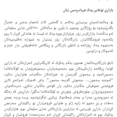
بازاڕی ئۆنلاین وەک فریادڕەسی ژنان
بۆ وەڵامدانەوەی پرسیاری یەکەم، با گەشتی کات ئەنجام بدەین و خەیاڵ
بگەڕێنینەوە بۆ ڕۆژگاری پێشوو، با بڵێین بۆ ساڵەکانی ١٩٨٠کانی شاری سلێمانی.
لەو ساڵانەدا، بازاڕکردن زۆر جیاوازتر بووە وەک لە ئێستا. لە هاندانی کڕیار تا روو
بکەنەوە فرۆشگاکانیان، بازرگانەکان زۆر پشتیان بە شێوازە تەقلیدییەکان
بەستووە، وەک ڕۆژنامە و تابلۆی بازرگانی و ڕیکلامی تەلەفزیۆنی. یان خزم و
کەسوکار و دراوسێ.
تابلۆ بازرگانییەکانمان هەبوو، بەڵام یەکێک لە کاریگەرترین ئامرازەکان لە بازاڕی
کۆندا ڕیکلامە زارەکییەکان بوو. دەمەوبەیانیان، سەمونفرۆشان بە کۆڵانەکاندا
دەسوڕانەوە و سەمونی گەرمیان بە خێزانەکان دەگەیاند، هاواریان دەکرد:
“ئەوەیە سەمون… سەمونی گەرمە سەمون”. پاش کەمێک، ئەوانەی کاری
فرۆشتنی تحوفیاتی ماڵانیان دەکرد، یان کۆنەی ماڵانیان دەکڕی، دەردەکەوتن.
دەمەونیوەڕوان، چلورەفرۆش چلورەی بە کۆڵانەکاندا دەگێڕا. بازاڕیش کە رەنگە
لە دەوروبەری سەرا و چەند شەقامێک زیاتری نەگرتبێتەوە، وردە وردە جمەی
دەهات و پڕ دەبوو لە ژاوە ژاو و هاواری فرۆشیاران بۆ راکێشانی سەرنجی
کڕیاران. بازاڕی ئۆرزدیی لە دیارترین بازاڕەکانی شاری سلێمانی بوو. هاوارکردن
یەکێک بوو لە ئامرازەکانی راکێشانی کڕیار. لەم سەردەمەدا، فرۆشیار و کڕیار