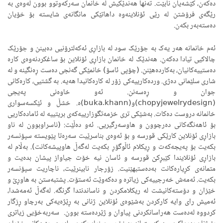
دەکەن، کێشەیان نابێت. تەنها هەندێکیش لە خانمان سەرکەوتوو بوون لەوەی بە
رێگەی فرۆشتن لە رێی ئۆنلاینەوە داهاتێکی مانگانەی شایستە بۆ خۆیان
دەستەبەر بکەن.
ئەم خانمانە هەر یەک بە جۆرێک سود لە بازاڕی ئەکەلترۆنیی دەبینن و جۆرێک
چالاکیی تیادا دەکەن. هەندێک لە خانمان بازاڕی ئۆنلاین بۆ ساغکردنەوەی کارە
دەستییەکانیان، بەکاردەهێنن. (چۆپی ئاسۆ) خانمێکی گەنجی دەست ڕەنگینە و لە
شاری سلێمانی دەژی. وردەکارییەکی زۆر لە کارەکانیدا هەیە. بە گشتیی، کارەکانی
جوان و ڕەسەنن. ئەو خاوەنی پەیجی
(chopyjewelrydesign)و(buka.khann)ە. خشڵ و ئێکسەسواری
خانمانە دروست دەکات. بەشێکی تری خزمەتگوزارییەکەی بریتییە لە ئامادەکاریی
بۆ ئاهەنگەکانی دەرچوون و هاوسەرگیریی. ئەو دەڵێت: (ناسراوبوون لە ناو
بازاڕی ئۆنلاین کارێکی قورسە و بۆ ئەوەی بناسرێیت سەرەتا پێویستە سپۆنسەر
بکەیت بۆ پەیجەکەت و ڕیکلام ئاڵوگۆڕ بکەیت لەگەڵ هاوپیشەکانت). بەڵام لە
بازاڕی ئۆنلایندا کێبڕکێ قورسە و ئاسان نیە خۆت جیاواز پیشان بدەیت و
متمانەی کڕیارەکانت بەدەستبهێنیت. زۆرجار نابینرێیت، ناچاریت سپۆنسەر
بکەیت. ئەمەش خەرجییەکی زیاترە و دەکەوێت ئەستۆت. پشتبەستن بە هاوڕێ و
خێزان و دۆستەکانیشت لە ریکلامکردن و ناساندنتدا گرنگە. لەگەڵ ئەمەشدا،
ئەمیش رای وایە کارکردن بەشێوەی ئۆنلاین ژنانی بە ڕێژەیەکی بەرچاو ڕزگار
کردووە لەدەست هەراسانکردنی پیاوان و ژێردەستە بوون. سەربەخۆیی زیاتری