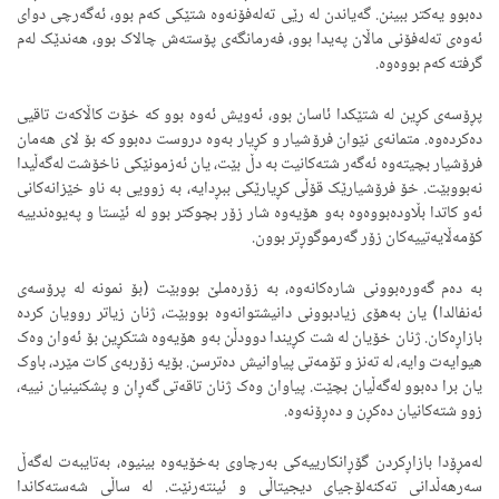
دەبوو یەکتر ببینن. گەیاندن لە رێی تەلەفۆنەوە شتێکی کەم بوو، ئەگەرچی دوای
ئەوەی تەلەفۆنی ماڵان پەیدا بوو، فەرمانگەی پۆستەش چالاک بوو، هەندێک لەم
گرفتە کەم بووەوە.
پڕۆسەی کڕین لە شتێکدا ئاسان بوو، ئەویش ئەوە بوو کە خۆت کاڵاکەت تاقیی
دەکردەوە. متمانەی نێوان فرۆشیار و کڕیار بەوە دروست دەبوو کە بۆ لای هەمان
فرۆشیار بچیتەوە ئەگەر شتەکانیت بە دڵ بێت، یان ئەزمونێکی ناخۆشت لەگەڵیدا
نەبووبێت. خۆ فرۆشیارێک قۆڵی کڕیارێکی ببڕدایە، بە زوویی بە ناو خێزانەکانی
ئەو کاتدا بڵاودەبووەوە بەو هۆیەوە شار زۆر بچوکتر بوو لە ئێستا و پەیوەندییە
کۆمەڵایەتییەکان زۆر گەرموگوڕتر بوون.
بە دەم گەورەبوونی شارەکانەوە، بە زۆرەملێ بووبێت (بۆ نمونە لە پرۆسەی
ئەنفالدا) یان بەهۆی زیادبوونی دانیشتوانەوە بووبێت، ژنان زیاتر روویان کردە
بازاڕەکان. ژنان خۆیان لە شت کڕیندا دوودڵن بەو هۆیەوە شتکڕین بۆ ئەوان وەک
هیوایەت وایە، لە تەنز و تۆمەتی پیاوانیش دەترسن. بۆیە زۆربەی کات مێرد، باوک
یان برا دەبوو لەگەڵیان بچێت. پیاوان وەک ژنان تاقەتی گەڕان و پشکنینیان نییە،
زوو شتەکانیان دەکڕن و دەڕۆنەوە.
لەمڕۆدا بازاڕکردن گۆڕانکارییەکی بەرچاوی بەخۆیەوە بینیوە، بەتایبەت لەگەڵ
سەرهەڵدانی تەکنەلۆجیای دیجیتاڵی و ئینتەرنێت. لە ساڵی شەستەکاندا