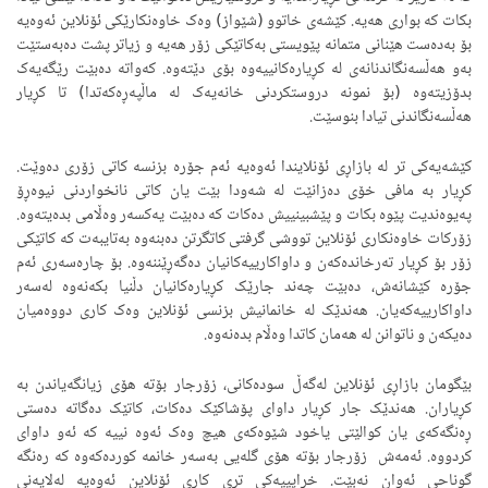
بکات کە بواری هەیە. کێشەی خاتوو (شێواز) وەک خاوەنکارێکی ئۆنلاین ئەوەیە
بۆ بەدەست هێنانی متمانە پێویستی بەکاتێکی زۆر هەیە و زیاتر پشت دەبەستێت
بەو هەڵسەنگاندنانەی لە کڕیارەکانییەوە بۆی دێتەوە. کەواتە دەبێت رێگەیەک
بدۆزیتەوە (بۆ نمونە دروستکردنی خانەیەک لە ماڵپەڕەکەتدا) تا کڕیار
هەڵسەنگاندنی تیادا بنوسێت.
کێشەیەکی تر لە بازاڕی ئۆنلایندا ئەوەیە ئەم جۆرە بزنسە کاتی زۆری دەوێت.
کڕیار بە مافی خۆی دەزانێت لە شەودا بێت یان کاتی نانخواردنی نیوەڕۆ
پەیوەندیت پێوە بکات و پێشبینییش دەکات کە دەبێت یەکسەر وەڵامی بدەیتەوە.
زۆرکات خاوەنکاری ئۆنلاین تووشی گرفتی کاتگرتن دەبنەوە بەتایبەت کە کاتێکی
زۆر بۆ کڕیار تەرخاندەکەن و داواکارییەکانیان دەگەڕێننەوە. بۆ چارەسەری ئەم
جۆرە کێشانەش، دەبێت چەند جارێک کڕیارەکانیان دڵنیا بکەنەوە لەسەر
داواکارییەکەیان. هەندێک لە خانمانیش بزنسی ئۆنلاین وەک کاری دووەمیان
دەیکەن و ناتوانن لە هەمان کاتدا وەڵام بدەنەوە.
بێگومان بازاڕی ئۆنلاین لەگەڵ سودەکانی، زۆرجار بۆتە هۆی زیانگەیاندن بە
کڕیاران. هەندێک جار کڕیار داوای پۆشاکێک دەکات، کاتێک دەگاتە دەستی
ڕەنگەکەی یان کوالێتی یاخود شێوەکەی هیچ وەک ئەوە نییە کە ئەو داوای
کردووە. ئەمەش زۆرجار بۆتە هۆی گلەیی بەسەر خانمە کوردەکەوە کە رەنگە
گوناحی ئەوان نەبێت. خراپییەکی تری کاری ئۆنلاین ئەوەیە لەلایەنی