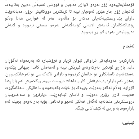
کۆمەڵایەتییەوە زۆر بەرەو لاوازی دەچین و تووشی تەمبەڵی دەبین بەتایبەت
گەنجان زۆر جار هێزی ئەوەیان نییە تا نزیکترین دووکانیش بڕۆن، دەیانەوێت
داوای پێداویستییەکەیان دەکەن بۆ ماڵەوە، هەر لە خواردن هەتا وەکو
پۆشاکەکانیان. ئەمەش لایەنی کۆمەڵایەتی بەرەو سستی بردووە و لایەنی
دەروونیشی بەرەو لاوازی بردووە.
ئەنجام
بازاڕکردن مەودایەکی فراوانی نێوان کڕیار و فرۆشیارە کە بەردەوام لەگۆڕان
دایە. بازاڕی ئۆنلاین بەرکەوتەی فیزیکی نییە و لەهەمان کاتدا جیهانی پێکەوە
بەستۆتەوە، ئاسانکاری بۆ خانمان کردووە و ئازادی تاکەکەسی بۆ تەرخانکردوون.
بەهۆی ئەم بازاڕەوە، دەرفەتی کار و داهات دروست بووە. ریکلامیش لەم بازاڕەدا
گۆڕاوە. بەڵام ئەگەر بتەوێت جێیەک بۆ خۆت بکەیتەوە و داهاتێکی سەقامگیرت
هەبێت، کاری زۆری دەوێت و ئاسان تێناپەڕێت. دیارترین و سەخترینیان
دروستکردنی متمانەیە لەگەڵ خەڵکی نەدیو و نەناس. بۆیە بەر لەوەی بچیتە ئەم
بازاڕەوە، بە وردی لە کێشەکانی تێبگە.
تێبینیی: