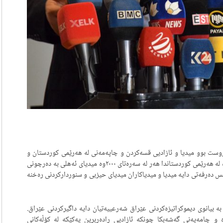
ەتێک دروست بوو میدیا و ئازادیی قسەکردن و چاپەمەنی لە هەرێمی کوردستان و
عێراقدا گەشانەوەیەکی گەورە بە خۆیانەوە ببینن. هەرچەندە لە هەرێمی کوردستاندا هەر لە سەرەتای ٢٠٠٠وە میدیای ئەهلی بە دەرچونی
عس دەرفەتی دایە میدیا و میدیاکاران میدیای حیزبی و سنوردارکردنی رەخنە
بیانوی دیموکراتیزەکردنی عێراق شەرعییەتیان دایە داگیرکردنی عێراق.
و چامەپەنی گەشەبکا چونکە ئازادیی رادەربڕین یەکێکە لە کۆڵەکانی