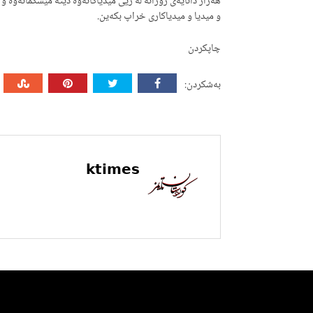
هەزار داتایەی رۆژانە لە رێی میدیاکانەوە دێتە مێشکمانەوە و 
و میدیا و میدیاکاری خراپ بکەین.
چاپکردن
بەشکردن:
ktimes