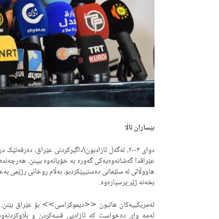
بێساران ئاڵا
دوای ٢٠٠٣، لەگەڵ ئازادبون\داگیرکردنی عێراق، دەرف
هاووڵاتی لە سلێمانی دەستیپێکردبو، بەڵام روخانی رژێمی بە
بخەنە ژێر پرسیارەوە.
ئەمریکییەکان هاتبون <<دیموکراسی>> بۆ عێراق بێنن. بە 
ئەمە وای دەخواست کە ئازادیی قسەکردن و بڵاوکردنەوە 