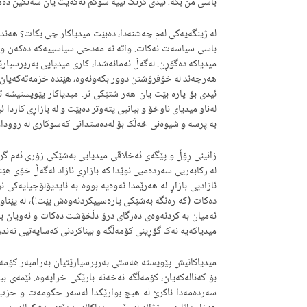
باسی من بکە، ئیدی گرنگ نییە سوکم ئەکەیت یان سەنگین دەمب
لە ژینگەیەکی لەم چەشنەدا، دەبێت میدیاکار چی بکات؟ هەند
باسی سیاسەت نەکات. واتە نە مەدحی سیاسییەکە دەکەن و نە
میدیاکە دەگۆڕن. لەگەڵ ئەمانەشدا، کاری میدیایی بەرپرسیار
هەرچەند لە خۆفرۆشتن دوور بکەونەوە، هێندە خزمەتەکەیان 
ئیدی بۆ پارە بێت یان هەر شتێکی تر. میدیاکار پێویستیشە ت
لەناو میدیای ناوخۆ و بیانیی پتەوتر دەبێت و لە بازاڕی کارد
بە پرسە و شیوەنی خەڵک بۆ لەدەستدانی کەسوکاری لە رووداو
زانینی ڕۆڵ و پێگەی ئەخلاقی میدیایی بەشێکی زۆری ئەم گرف
لە رکابەریی سەردەمیی نوێدا کە بازاڕی ئازاد لەگەڵ خۆی هێ
ئازادیی بازاڕ لە هەرێمدا ئەوەیە بووە بە ئایدیۆلۆجیایەکی
دەکات (کە رەنگە بەشێکی پارەسپیکردنەوەش بێت!)، لە پێناوی
ئەمیان بە کردنەوەی دەرگای درۆ دڵخۆشت دەکات و ئەویان 
میدیاکەیە نەک گۆڕینی کۆمەڵگە و بیناکردنی کەسایەتیی تەن
میدیاکانیش پێویستە هەستی بەرپرسیارێتیان بەرامبەر کۆمەڵگ
بۆ کەنالەکەیان، کۆمەڵگە نەخەنە بارێکی خراپەوە. ئێمەی ب
سەردەمەدا ناکرێ لە هیچ بوارێکدا لەسەر حکومەت و حزب بو