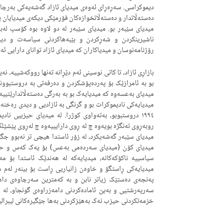
دیموکراسی. سەڕەڕای ئەوەی میدیای ئازاد گەشەیەکی بەرچاو
دەستەڵاتدار و دەستەڵاتخوازەکان فۆرمێکی دیکەی میدیایان
میدیای سێبەر بو. میدیای سێبەر لە دو لاوە بوە کۆسپ لەبە
ناشیرینکردن و شەڕکردن و بێبەهاکردنی سیاسەت و دیمو
رۆژنامەنوسان و میدیاکاران کە میدیای ئازاد توانای دارایی ئەو
بازاڕی ئازاد، تا کاتی نوسینی ئەم دێڕانە تەنها رووکەشییە، ن
بو بە ئامرازێک بۆ پەردەپۆشکردن و دەرفەتی بە دروستبوون
روبەڕوی تەنگژە بویەوە چ لە ڕوی دارایییەوە چ لەڕوی پێشێلکا
میدیای سێبەر گەشەیکرد، لە زۆر ئاستدا هیچی تر نەبوو جگ
میدیای کۆن (میدیای سەردەمی بەعس) بۆ یەک کەس و حزبێ
سیاسییە ناکۆکەکانە، میدیایەکە لە هەندێک ئاستدا بۆ 
میدیایەکی ڕاستگۆ و خاوەن زانیاریی ڕاست بۆ بینەر لەم ه
پەنجەی دەستێک زیاتر نابن و بە کەمترین سەرچاوەی داها
سەرپەرشتیی و بەبێ ئامادەکردنی دامەزراوەی گونجاو، لە پش
خزمەتکردنی حیزب نەک بەهێزکردنی بەها جێگیرەکانی لیبرالی