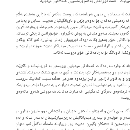
ینیت”. ئەمە دۆڕاندنی یەکەم پرەنسیپی ئەخلاقیی میدیایە.
ێک لە میدیاکاران دەچن بەرنامەیەک دروست دەکەن کە بازاڕی هەبێت، بەڵام
 زەمیشی دەکەن. بۆ ئەوەی بژین و ناوبانگێکیان هەبێت، ستایل و پەیامی
ێتییەکی گەورەیە و نابێت میدیاکار خۆی بفرۆشێت. هەرچەند پرۆفیشناڵتربن،
گەورە دەبێت. سەری دنیاش بە پوش نەگیراوە. خۆدۆڕاندن کارێکی ترسناکە،
واناکانی خۆی بەهێز بکات (وەک فێربوونی زمانی بیانیی)، ئەو کاتە پێگەی
ا ئیشی باشتر و ئازادانەتری دەست دەکەوێت. میدیاکار دەبێت خوێندەوار بێت و
ێکدا، ناوبانگ بۆ بەرنامەکانی خۆی دروست نەکات.
تانە چارەسەر دەکات. ئەخلاقی میدیایی پێویستی بە قوربانیدانە و ناکرێت
ناوە، تەواوی پرەنسیپەکان تێپەڕێنرێت و گوێ بە هیچ شتێک نەدرێت. کێشەی
 نوێ و بە ناوی ئازادیی و لیبڕالیزمەوە هەرچی هەڵدەستێت کەناڵێک دروست
 مانەوە و بەردەوامییدا ئەوەی نەشیت دەیڵێت و بە دەمیدا دێت. میدیایەک
بە کردنەوەی دەرگای غەمگینیی خەمبارت دەکات، هەمووشی شەڕی مانەوەی
دروست.
ە جدی بکەن و لە پێناو ململانێی خۆیان و راکێشانی دوو ملیۆن دیناری تر
یسەر و خوێنەر و بینەری میدیاکانیش بەرپرسیارێتییمان لەسەر شانە و لەم
ەستین تا شتەکان بگۆڕن. دەبێت زۆر وریایانە مامەڵە لەگەڵ ئەو دەیان