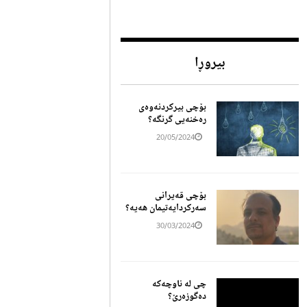
بیروڕا
بۆچی بیرکردنەوەی
رەخنەیی گرنگە؟
20/05/2024
بۆچی قەیرانی
سەرکردایەتیمان هەیە؟
30/03/2024
چی لە ناوچەکە
دەگوزەرێ؟