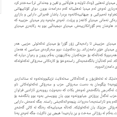
 کارەکانی میدیای ئەهلیی (وەک ئاوێنە و هاوڵاتیی و لڤین و چەندانی تر) سەختتر کرد
رباری ئەوەی ئەم میدیا ئەهلییانە کەم دەرامەت بوون. دوای کۆتاییهاتنی
یدیاکان لەلایەن رێکخراوە ئەمیرکیی و جیهانییەکانەوە بڕدرا. پاشان قەیرانی دارایی و بازاڕی
کی نەمانی میدیای کاغەز و پرێنت. ئەوەی مایەوە پتر میدیای حزبییە کە
. هاوشان بەم گۆڕانکارییەش، میدیای دیجیتاڵیی بوو بە رکابەری میدیای
میدیای حزبییش تا رادەیەکی زۆر گۆڕا بۆ میدیای تەکەتولی حزبیی. هەر
 میدیای خۆی دامەزراند. رێ دەکەوێت دوو سەرکردەی سیاسیی لە هەمان
ردوولا کەناڵەکە بۆ حزبەکەیان بەکاربهێنن، بەڵام روون و رەوان دیارە کە
ە. ئەم کەناڵیان بانگەشەیەکی راستەوخۆ بۆ کارەکانی سەرۆکی تەکەتولەکە
 دامەزراندووە.
ێک لە تەلەڤزیۆن و کەناڵەکانی سەتەلایت نزیکبوونەتەوە لە ستانداردی
 کێوەیە؟ بێگومان بە دەست سەرۆکی حزب و سەرۆکی تەکەتولەکانی ناو
ات ئەگەرچی بانگەشەی ئەوەش بکات کە دەیەوێت رووبەری ئازادیی فراوان
 حزب لەگەڵ پرۆژەی جیابوونەوە بوو، یان پێویستی بەوە بوو بانگەشە بۆ
کەم بەو ئاراستەیەدا دەروات. پێچەوانەکەیشی راستە. جگە لەمەش، دارایی
رۆکی حزبێک یان تەکەتولێکە. کەناڵە میدیاییەکە رەنگە لە کاتی گەشەی
ت، بەڵام لە رۆژانی سەخت و بێ پارەییدا هیچی پێ ناکرێت جگە لەوەی پەنا