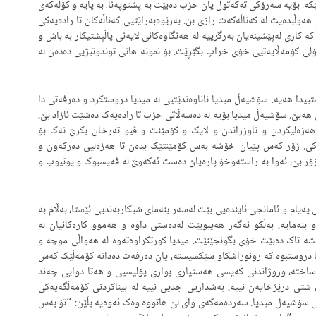
کە. بۆیە سەرۆکی تەکەتول یان حزب دەبێت بە پشتوپەنا، بە پایە و کۆڵەکەی
وڵبدەیت لە کەناڵەکەت رازی بن. بەرێوەبەراێتیی کەناڵەکان تا رادەیەکی
ە کاری لەپێشینەیان بەرگرییە لە هەنگاوەکانی لایەنی پاڵپشتیکار بە باش و
ۆلی کۆمەڵایەتیی خۆی خراپ بگێڕێت. بۆ نمونە هانی توندوتیژیی دەدەن لە
یدا هەیە. سۆشیەڵ میدیا ناناوەندێتیی لە میدیا دروستکرد و دەرفەتی دا
ان هەبێ. سۆشیەڵ میدیا بۆیە لە دەسەڵاتی حزب تا رادەیەک دەشێت ئازاد بێ،
ۆهەزەلیکردن و ناوزراندن و لایک و کۆمێنت و ڤیو تەرخان بکرێ نەک بۆ
کی. زۆر کەس پێیان خۆشە بەس کۆمێنتێک بدەن تا هەزەلیی دەرکەون و
 زۆر بێ، ئەوا بە راستەوخۆ پارەیان دەست ئەکەوێ لە فەیسبوک و یوتیوب و
ەیام و ئامانجی ئایندەیی بێت لەسەر بنەمای شیکاربەندیی ئێستا، بەڵام بە
و بنەمایە، بەڵکو ئەگەر هەیبوبێت لەدەستی داوە و هەموو کارەکانیان لە
 تاک دەبێت خۆی بگونجێنێت. میدیا کورتکراوەتەوە لە هەواڵی موچە و
 دروستبوە کە رونوراشکاو سێکسیستە، یان دەرفەت دەداتە کۆمەڵێک کەس
ساختە، وروژاندنی کەیسی هەستیاری بواری پۆلیسیی و هەتا دوایی چەند
 شتی درێژخایەن نییە، بەشداریی جدیی نییە لە بیناکردنی کۆمەڵگەیەکی
نی سۆشیەل میدیا. سەردەمەکەی وای لێ هاتووە وەک ئەوەیە بڵێن: “تۆ بەس