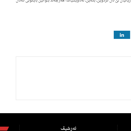
ژیانیان لێ تاڵ کردوین، بکەین، لەناویشیاندا هەرچەند بتوانین بایکۆتی کەناڵ
ئەرشیڤ