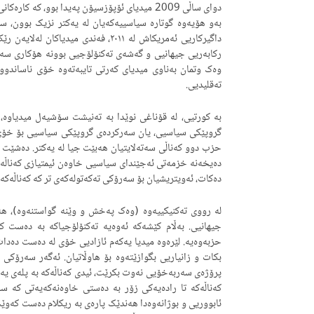
دوای ساڵی 2009 میدیای ئۆپۆزسیۆن پەیدا بوو، کە
بەو هۆیەوە گوتارە سیاسییەکەیان لە یەکتر نزیک بوون، سە
داگیرکاریی ئەمریکاش لە ٢٠١١، فەندی م
رکابەریی جیهانیی و گەشەی تەکنۆلۆجیی بوونە هۆکاری سەرە
وەک وتمان بەناوی میدیای کەرتی تایبەتەوە خۆی ناساندووە
تەقلیدیی.
بە کورتیی، لە قۆناغی نوێدا بە تەنیشت سۆشیەل میدیاوە، 
گروپێکی سیاسیی، یان سەرکردەی گروپێکی سیاسیی بۆ خۆی
حزب دوو کەناڵی سەتەلایتیان هەبێت جیا لە یەکتر. دەشێت هە
دەیخەنە خزمەتی ئەجێندای سیاسیی خاوەن ئیمتیازی کەناڵەک
دەکات، ئەویتریشیان بۆ سەرۆکی تەکەتولەکەی تر کە کەناڵەکەی
لە رووی تەکنیکییەوە (وەک پەخش و وێنە گواستنەوە)، هەند
جیهانیی. بەڵام کێشەکە ئەوەیە تەکنۆلۆجیاکە بە دەست
حزبەوەیە. لێرەوە میدیا یەکەم ئازادیی خۆی لە دەست دەد
بکات و زانیاریی بگوازێتەوە بۆ هاوڵاتیان. ئەگەر سەرۆکی
پرۆژەی سەربەخۆیی نەوت بکرێت، ئیدی کەناڵەکە بە پلەی یە
کەناڵەکە تا رادەیەکی زۆر بە دەستی خاوەنەکەیەتی کە سە
ئابووریی و بوژانەوەدا هەندێک پارەی بە ریکلام دەست کەوێ