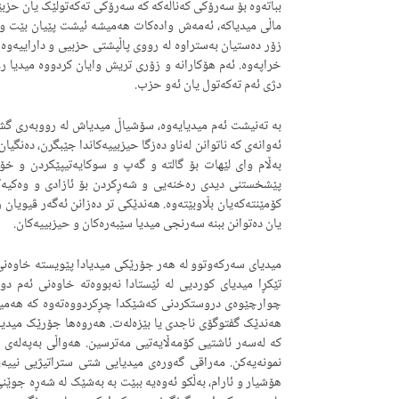
بباتەوە بۆ سەرۆکی کەناڵەکە کە سەرۆکی تەکەتولێک یان حزبێ
ماڵی میدیاکە، ئەمەش وادەکات هەمیشە ئیشت پێیان بێت و هە
زۆر دەستیان بەستراوە لە رووی پاڵپشتی حزبیی و داراییەوە ک
خراپەوە. ئەم هۆکارانە و زۆری تریش وایان کردووە میدیا ر
دژی ئەم تەکەتول یان ئەو حزب.
بە تەنیشت ئەم میدیایەوە، سۆشیاڵ میدیاش لە رووبەری گشتی
ئەوانەی کە ناتوانن لەناو دەزگا حیزبییەکاندا جێبگرن، دەنگی
بەڵا‌م وای لێهات بۆ گالتە و گەپ و سوکایەتیپێکردن و خ
پێشخستنی دیدی رەخنەیی و شەڕکردن بۆ ئازادی و وەکیە
کۆمێنتەکەیان بڵاوبێتەوە. هەندێکی تر دەزانن ئەگەر ڤیویان
یان دەتوانن ببنە سەرنجی میدیا سێبەرەکان و حیزبییەکان.
میدیای سەرکەوتوو لە هەر جۆرێکی میدیادا پێویستە خاوەنی پ
تێکڕا میدیای کوردیی لە ئێستادا نەبووەتە خاوەنی ئەم دو
چوارچێوەی دروستکردنی کەشێکدا چڕکردووەتەوە کە هەمیشە
هەندێک گفتوگۆی ناجدی یا بێزەلەت. هەروەها جۆرێک میدیا
کە لەسەر ئاشتیی کۆمەڵایەتیی مەترسین. هەواڵی بەپەلەی 
نمونەیەکن. مەراقی گەورەی میدیایی شتی ستراتیژیی نییە،
هۆشیار و ئارام، بەڵکو ئەوەیە ببێت بە بەشێک لە شەڕە جوێ