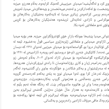
ی کرد و لەگەڵیشیدا میدیای حیزبییش کەمێک کرایەوە، بەڵام هەرزو حیزبە
 پێشخست بۆ لەکەدارکردن و لەشەرعییەتخستن و بێبەهاکردنی میدیا، ئەویش
ردەم پرسی کرانەوەی زیاتری میدیا؛ لە لایەکەوە بەشێکیان بەکارهاتن بۆ
کراسی و ئازادی، لەلایەکی تریشەوە هەندێکیان بەکارهاتن بۆ کڕینی
تۆی نەبو ململانێی ئەوە بکا.
ەیتوانی میدیا پێشبخا چونکە بازاڕ خۆی کۆنترۆڵکراوی حیزبە. هەر بۆیە میدیا
ی ئاژاوەی میدیایی و ململانێی ژێربەژێری سیاسیی قوڵ بەخشیوە. ئێمە لە
میدیای بەعسەوە کە میدیایەک بو بە بەرگی دەستەڵاتدارێتییەکی تۆتالیتار دروا بو، گواستمانەوە بۆ میدیای حیزبیی لەدوای ١٩٩١ کە دیسان
میدیایەکی نادیموکرات بو و گرنگی بە ئازادیی و دیدی رەخنەیی نەدەدا. کاتێکیش شەڕی ناوخۆ دروستبو، ئەو روبەرە ئازادییەی لە ١٩٩١ بۆ
١٩٩٤ دروستبوبو، بەتەواوی کوژرا. لە میدیای حیزبیی نادیموکراتیکەوە گواستمانەوە بۆ میدیای ئازاد لەدوای ٢٠٠٣، بەڵام ئەوەش زو
ریی بەرامبەر ژیان و کاری رۆژنامەنوسان، تا رادەی تیرۆرکردنیان. هەروەها،
ە لە سەرلێشێوان و یەکتر شکاندن و خۆڵکردنە چاوی رای گشتییەوە. ئەگەر
ک تەرخان کرا بوو، ئەوا میدیای نوێ بە پلەی یەکەم کەرەستەی گروپە
مەرامی شەڕی بنەماڵەیی و هەژمونی گروپ بەکاردەهێندرێت. دۆزینەوەی
ەلومەرجەدا وای لێ هاتووە ماندووکەر بێت، کە رەنگە هەڵە نەبم بڵێم لە
ت و کارمەندەوە بە هەزار حاڵ خۆیان دەژێنن. گەشەی لیبڕالیزم بەبێ
ت ئەم ئاژاوە میدیاییەوەیە چونکە لیبرالیزم لای ئێمە تەنها روکەشە بۆ
زم وەک مافی مرۆڤ، ئازادیی رادەربڕین و یەکسانی.