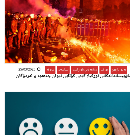
بەدواداچون
,
تورکیا
,
رۆژهەڵاتی ناوەڕاست
,
سیاسەت
,
شرۆڤە
25/03/2025
خۆپیشاندانەکانی تورکیا؛ گێمی کۆتایی نێوان جەهەپە و ئەردۆگان