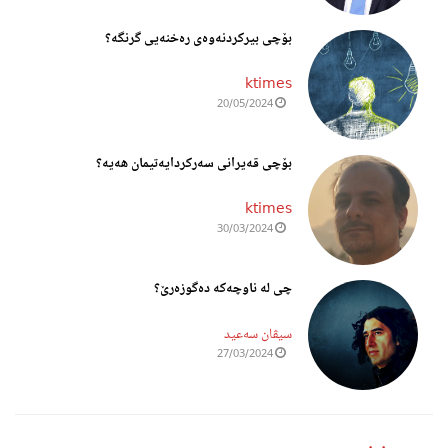
بۆچی بیرکردنەوەی رەخنەیی گرنگە؟
ktimes
20/05/2024
بۆچی قەیرانی سەرکردایەتیمان هەیە؟
ktimes
30/03/2024
چی لە ناوچەکە دەگوزەرێ؟
سیڤان سەعید
27/03/2024