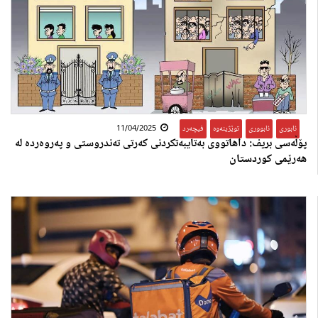
ئابوری
,
ئابووری
,
توێژینەوە
,
فیچەرد
11/04/2025
پۆڵەسی بریف: داهاتووی بەتایبه‌تكردنی کەرتی تەندروستی و پەروەردە له‌
هه‌رێمی كوردستان