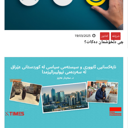
شرۆڤە
,
کەلتور
19/03/2025
چی دڵخۆشمان دەکات؟