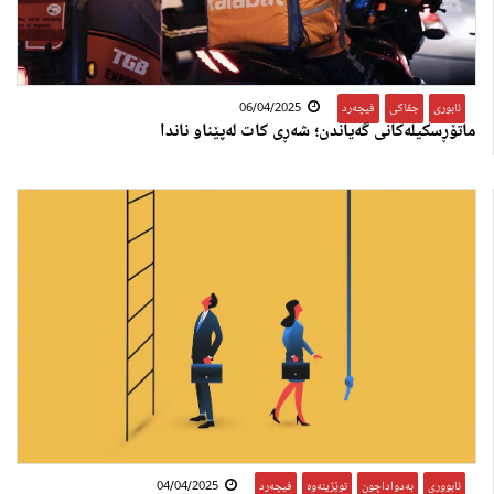
ئابوری
,
جڤاکی
,
فیچەرد
06/04/2025
ماتۆڕسکیلەکانی گەیاندن؛ ‎شەڕی کات لەپێناو ناندا
ئابووری
,
بەدواداچون
,
توێژینەوە
,
فیچەرد
04/04/2025