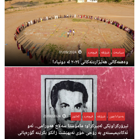
سیاسەت
,
شرۆڤە
,
فیچەرد
01/09/2024
وەهمەکانی هەڵبژاردنەکانی ٢٠٢٤ لە دونیادا
بەدواداچون
,
شرۆڤە
,
فیچەرد
,
کەلتور
20/08/2024
تیرۆرکراوێکی لەبیرکراو؛ مامۆستا سەڵاح هەورامی.. ئەو
ئەکادیمیستەی بە رۆحی خۆی نەیهێشت زانکۆ بکرێتە گۆڕەپانی