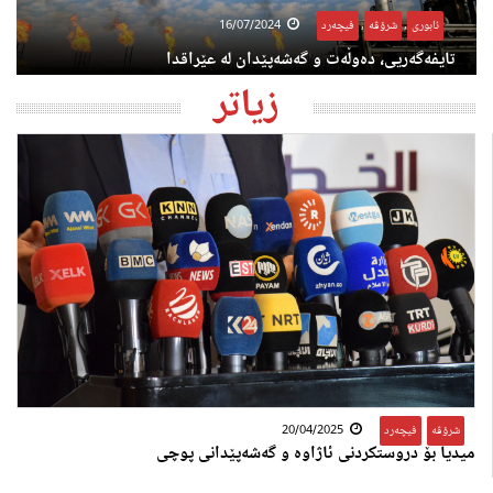
ئابوری
,
شرۆڤە
,
فیچەرد
16/07/2024
تایفەگەریی، دەوڵەت و گەشەپێدان لە عێراقدا
زیاتر
شرۆڤە
,
فیچەرد
20/04/2025
میدیا بۆ دروستکردنی ئاژاوە و گەشەپێدانی پوچی