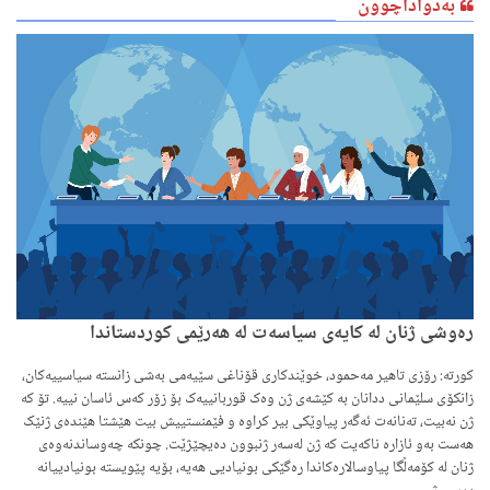
بەدواداچوون
رەوشی ژنان لە کایەی سیاسەت لە هەرێمی کوردستاندا
کورتە: رۆزی تاهیر مەحمود، خوێندکاری قۆناغی سێیەمی بەشی زانستە سیاسییەکان،
زانکۆی سلێمانی ددانان بە کێشەی ژن وەک قوربانییەک بۆ زۆر کەس ئاسان نییە. تۆ کە
ژن نەبیت، تەنانەت ئەگەر پیاوێکی بیر کراوە و فێمنستییش بیت هێشتا هێندەی ژنێک
هەست بەو ئازارە ناکەیت کە ژن لەسەر ژنبوون دەیچێژێت. چونکە چەوساندنەوەی
ژنان لە کۆمەڵگا پیاوسالارەکاندا رەگێکی بونیادیی هەیە، بۆیە پێویستە بونیادییانە