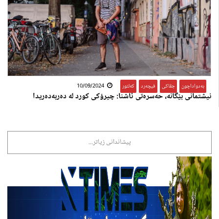
بەدواداچون
,
جڤاکی
,
فیچەرد
,
کەلتور
10/09/2024
نیشتمانی بێگانە، حەسرەتی ئاشنا: چیرۆکی کورد لە دەربەدەریدا
پیشاندانی زیاتر...