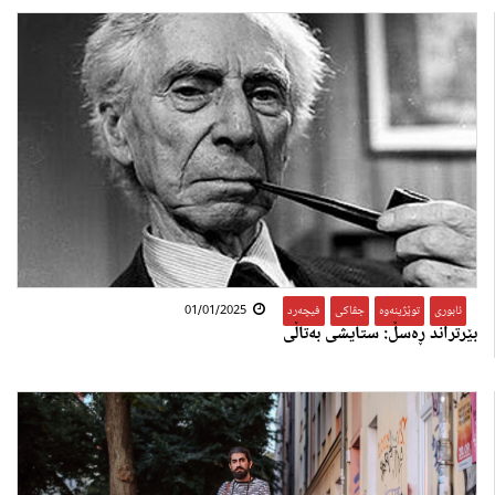
ئابوری
,
توێژینەوە
,
جڤاکی
,
فیچەرد
01/01/2025
بێرتراند ڕەسڵ: ستایشی بەتاڵی