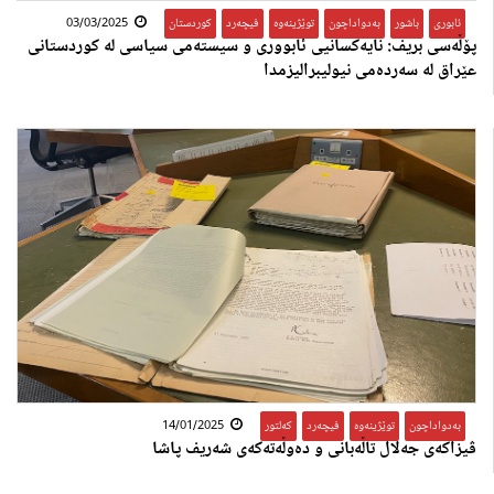
ئابوری
,
باشور
,
بەدواداچون
,
توێژینەوە
,
فیچەرد
,
کوردستان
03/03/2025
پۆڵەسی بریف: نایەکسانیی ئابووری و سیستەمی سیاسی لە کوردستانی
عێراق لە سەردەمی نیولیبرالیزمدا
بەدواداچون
,
توێژینەوە
,
فیچەرد
,
کەلتور
14/01/2025
ڤیزاکەی جەلال تاڵەبانی و دەوڵەتەکەی شەریف پاشا