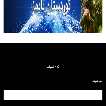
ئەرشیڤ
ئەرشیڤ