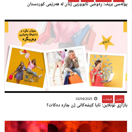
پۆڵەسی بریف: ڕەوشی ئابووریی ژنان لە هەرێمی کوردستان
ئابوری
,
فیچەرد
02/04/2025
بازاڕی ئۆنلاین: ئایا کێشەکانی ژن چارە دەکات؟