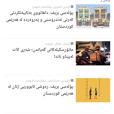
پرسی ژ
ئابوری
,
ئابووری
,
توێژینەوە
,
فیچەرد
پۆڵەسی بریف: داهاتووی بەتایبه‌تكردنی
کەرتی تەندروستی و پەروەردە له‌ هه‌رێمی
كوردستان
ئابوری
,
جڤاکی
,
فیچەرد
ماتۆڕسکیلەکانی گەیاندن؛ ‎شەڕی کات
لەپێناو ناندا
ئابووری
,
بەدواداچون
,
توێژینەوە
,
فیچەرد
پۆڵەسی بریف: ڕەوشی ئابووریی ژنان لە
هەرێمی کوردستان