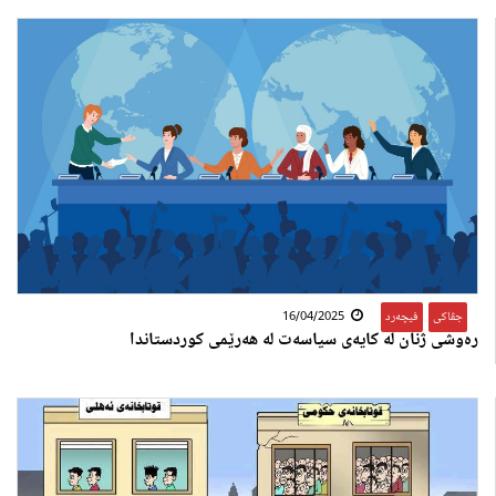
جڤاکی
,
فیچەرد
16/04/2025
رەوشی ژنان لە کایەی سیاسەت لە هەرێمی کوردستاندا