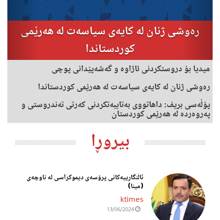
رەوشی ژنان لە کایەی سیاسەت لە هەرێمی
کوردستاندا
میدیا بۆ دروستکردنی ئاژاوە و گەشەپێدانی پوچی
رەوشی ژنان لە کایەی سیاسەت لە هەرێمی کوردستاندا
پۆڵەسی بریف: داهاتووی بەتایبه‌تكردنی کەرتی تەندروستی و
پەروەردە له‌ هه‌رێمی كوردستان
بیروڕا
ئاڵنگارییەکانی پرۆسەی دیموکراسی لە ناوچەی
(مینا)
ktimes
13/06/2024