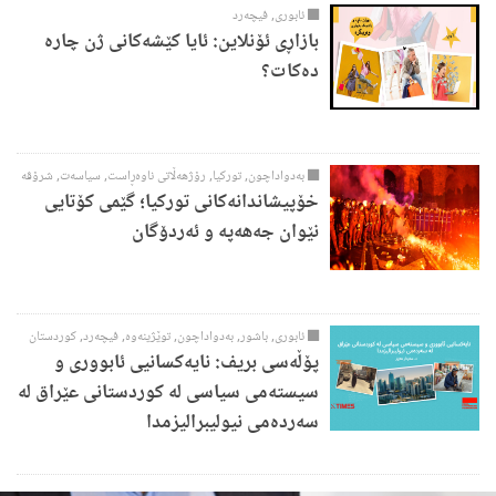
ئابوری
,
فیچەرد
بازاڕی ئۆنلاین: ئایا کێشەکانی ژن چارە
دەکات؟
بەدواداچون
,
تورکیا
,
رۆژهەڵاتی ناوەڕاست
,
سیاسەت
,
شرۆڤە
خۆپیشاندانەکانی تورکیا؛ گێمی کۆتایی
نێوان جەهەپە و ئەردۆگان
ئابوری
,
باشور
,
بەدواداچون
,
توێژینەوە
,
فیچەرد
,
کوردستان
پۆڵەسی بریف: نایەکسانیی ئابووری و
سیستەمی سیاسی لە کوردستانی عێراق لە
سەردەمی نیولیبرالیزمدا