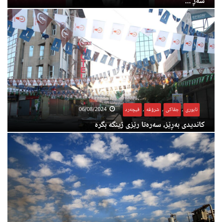
شەڕ ...
ئابوری
,
جڤاکی
,
شرۆڤە
,
فیچەرد
06/08/2024
کاندیدی بەڕێز، سەرەتا رێزی ژینگە بگرە