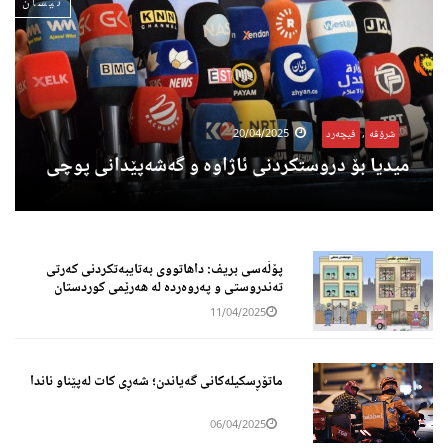
نیسان
شرۆڤە
,
فیچەرد
20/04/2025
میدیا بۆ دروستکردنی ئاژاوە و گەشەپێدانی پوچی
پۆڵەسی بریف: داهاتووی بەتایبه‌تكردنی کەرتی
تەندروستی و پەروەردە له‌ هه‌رێمی كوردستان
11/04/2025
ماتۆڕسکیلەکانی گەیاندن؛ ‎شەڕی کات لەپێناو ناندا
06/04/2025