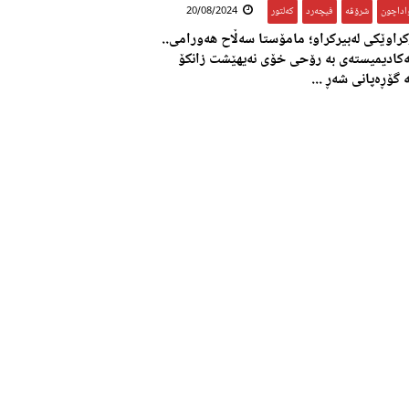
اداچون
,
شرۆڤە
,
فیچەرد
,
کەلتور
20/08/2024
کراوێکی لەبیرکراو؛ مامۆستا سەڵاح هەورامی..
ەکادیمیستەی بە رۆحی خۆی نەیهێشت زانکۆ
ە گۆڕەپانی شەڕ ...