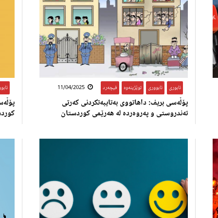
ئابوری
,
ئابووری
,
توێژینەوە
,
فیچەرد
11/04/2025
ئابو
پۆڵەسی بریف: داهاتووی بەتایبه‌تكردنی کەرتی
پۆڵەس
تەندروستی و پەروەردە له‌ هه‌رێمی كوردستان
کورد