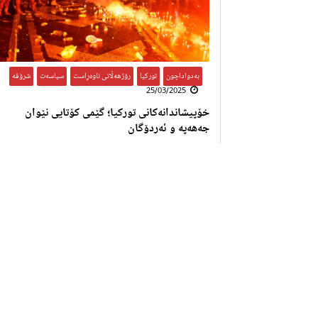
بەدواداچون
,
تورکیا
,
رۆژهەڵاتی ناوەڕاست
,
سیاسەت
,
شرۆڤە
25/03/2025
خۆپیشاندانەکانی تورکیا؛ گێمی کۆتایی نێوان
جەهەپە و ئەردۆگان