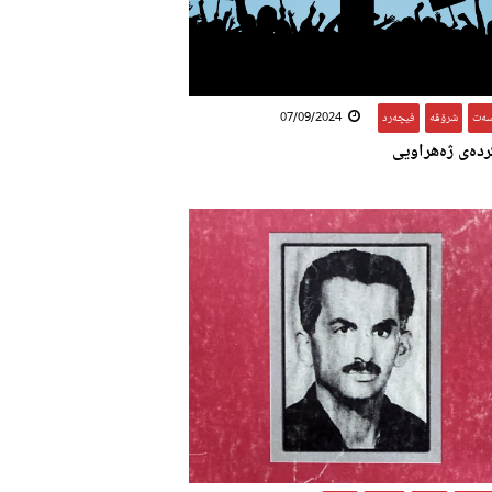
سەت
,
شرۆڤە
,
فیچەرد
07/09/2024
دەی ژەهراویی