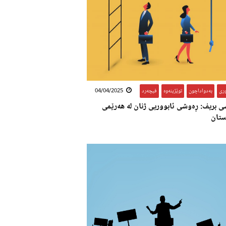
وری
,
بەدواداچون
,
توێژینەوە
,
فیچەرد
04/04/2025
ی بریف: ڕەوشی ئابووریی ژنان لە هەرێمی
ستان