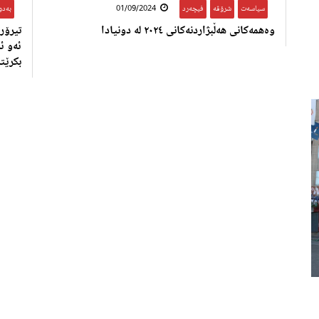
سیاسەت
,
شرۆڤە
,
فیچەرد
01/09/2024
بەدو
وەهمەکانی هەڵبژاردنەکانی ٢٠٢٤ لە دونیادا
تیرۆر
ئەو ئ
بکرێت