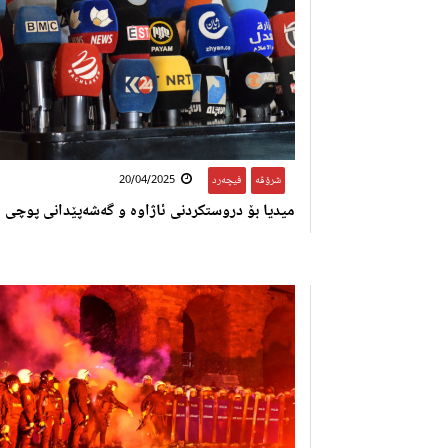
شرۆڤە
,
فیچەرد
20/04/2025
میدیا بۆ دروستکردنی ئاژاوە و گەشەپێدانی پوچی