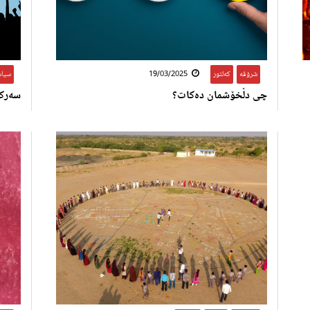
شرۆڤە
,
کەلتور
19/03/2025
سیا
چی دڵخۆشمان دەکات؟
سەرکر