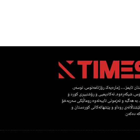
ان تایمز… ژمارەیەک رۆژنامەنوس، نوسەر،
س، شیکەرەوە، ئەکادیمیی و رۆشنبیری کورد و
، بە هەگبە و ئەزمونی تایبەتەوە روماڵێکی سەربەخۆ
ێشناڵانەی روداو و پێشهاتەکانی کوردستان و
ە دەکەن.