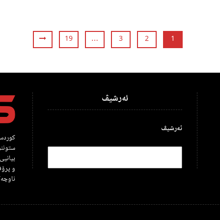
19
…
3
2
1
ئەرشیڤ
ئەرشیڤ
کوردست
ستوننو
بیانیی
و پرۆف
ناوچەک