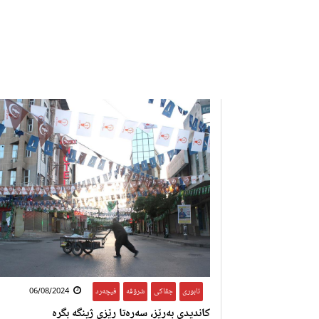
ئابوری
,
جڤاکی
,
شرۆڤە
,
فیچەرد
06/08/2024
کاندیدی بەڕێز، سەرەتا رێزی ژینگە بگرە