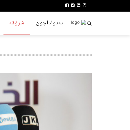
بەدواداچون
شرۆڤە
ئاساییش
ئابووری
توێژینەوە
ئاساییش
جڤاکی
سیاسەت
چاوپێکەوتن
سیاسەت