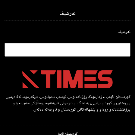
ئەرشیڤ
ئەرشیڤ
کوردستان تایمز… ژمارەیەک رۆژنامەنوس، نوسەر، ستوننوس، شیکەرەوە، ئەکادیمیی
و رۆشنبیری کورد و بیانیی، بە هەگبە و ئەزمونی تایبەتەوە روماڵێکی سەربەخۆ و
پرۆفێشناڵانەی روداو و پێشهاتەکانی کوردستان و ناوچەکە دەکەن.
کوردستان تایمز