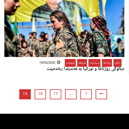
باکور
,
رۆژئاڤا
,
سیاسەت
,
شرۆڤە
,
فیچەرد
14/02/2020
دیالۆگی رۆژئاڤا و تورکیا بە قەندیلدا رەتدەبێت
19
18
17
…
1