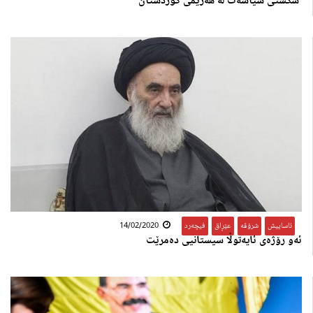
شکستی سیاسەت لە هەرێمی کوردستان
ئاساییش
,
شرۆڤە
,
عێڕاق
,
فیچەرد
14/02/2020
ئەو رۆژەی ئایەتوڵا سیستانیی دەمرێت