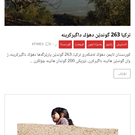
تركیا 263 گوندێن دهۆك داگیركرینه‌
ئاساییش
,
باشور
,
بەدواداچون
,
فیچەرد
,
کوردستان
ن -
0
KTIMES
كوردستان تايمز، دهۆک له‌شكه‌رێ تركیا، 263 گوندێن پارێزگه‌ها دهۆک داگیركرینه‌، ژ
وان گوندێن هاتینه‌ داگیركرن، نێزیكى 200 گوندان هاتینه‌ چۆلكرن ...
زۆرتر...