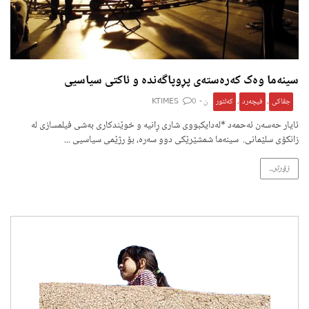
سینەما وەک کەرەستەی پڕوپاگەندە و ئاکتی سیاسیی
جڤاکی
,
فیچەرد
,
کەلتور
ن -
0
KTIMES
ئایار حەسەن ئەحمەد *لەدایکبووی شاری ڕانیە و خوێندکاری بەشی فیلمسازی لە
زانکۆی سلێمانی. سینەما شمشێرێکی دوو سەرە، بۆ رژێمی سیاسیی ...
زۆرتر...