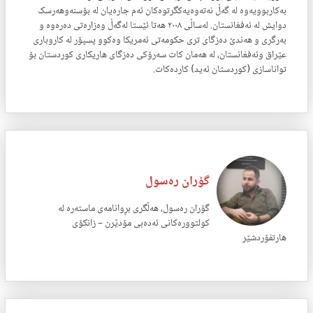
به‌کاربوویه‌وه‌ له‌ گه‌ڵ نه‌ته‌وه‌یه‌کگرتوه‌کان ئه‌م جاره‌یان له‌ بۆسنه‌وهه‌رسک
دوایش له‌ ئه‌فغانستان. له‌ساڵی ٢٠٠٨ هه‌تا ئێستا له‌گه‌ڵ وه‌زاره‌تی ده‌ره‌وه‌ و
به‌رگری و هه‌ندێ ده‌زگای تری ‌‌‌حکومه‌تی ئه‌مریکا وه‌کوو پسپۆر له‌ کاروباری
عێراق وئه‌فغانستان، له‌ هه‌مان کات سەرۆکی دەزگای هاریکاری کوردستان بۆ
تواناسازی (کوردستان ئەید) کاردەکات.
گۆران رەسول
گۆران رەسول، هەڵگری بڕوانامەی ماستەرە لە
کولتوورەکانی ئەدەبی مۆدێرن – زانکۆی
هارتفۆردشێر