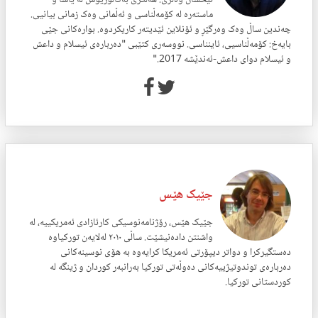
ماستەرە لە کۆمەڵناسی و ئەڵمانی وەک زمانی بیانیی.
چەندین ساڵ وەک وەرگێڕ و ئۆنلاین ئێدیتەر کاریکردوە. بوارەکانی جێی
بایەخ: کۆمەڵناسیی، ئاینناسی. نووسەری کتێبی "دەربارەی ئیسلام و داعش
و ئیسلام دوای داعش-ئەندێشە 2017."
جێیک هێس
جێیک هێس، رۆژنامەنوسیکی کارئازادی ئەمریکییە، لە
واشنتن دادەنیشێت. ساڵی ٢٠١٠ لەلایەن تورکیاوە
دەستگیرکرا و دواتر دیپۆرتی ئەمریکا کرایەوە بە هۆی نوسینەکانی
دەربارەی توندوتیژییەکانی دەوڵەتی تورکیا بەرانبەر کوردان و ژینگە لە
کوردستانی تورکیا.