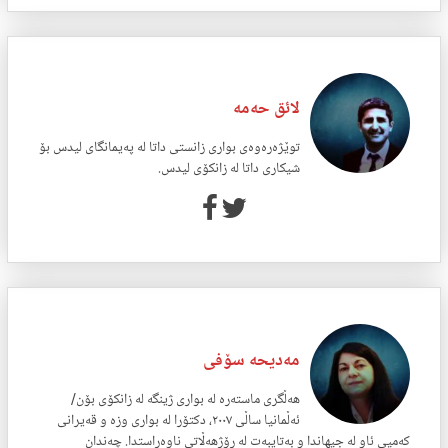
لائق حەمە
توێژەرەوەی بواری زانستی داتا لە پەیمانگای لیدس بۆ
شیکاری داتا لە زانکۆی لیدس.
مەدیحە سۆفی
هەڵگری ماستەرە لە بواری ژینگە لە زانکۆی بۆن/
ئەڵمانیا ساڵی ٢٠٠٧، دکتۆرا لە بواری وزە و قەیرانی
کەمیی ئاو لە جیهاندا و بەتایبەت لە رۆژهەڵاتی ناوەڕاستدا. چەندان