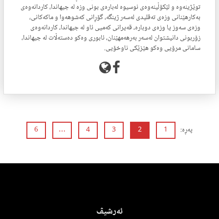
توێژینەوە و لێکۆڵینەوەی نوسیوە لەبارەی بونی وزە لە جیهاندا، کاردانەوەی
بەکارهێنانی وزەی تەقلیدی لەسەر ژینگە، گۆڕانی کەشوهەوا و ماکەکانی،
وزەی سەوز یا وزەی دوبارە، قەیرانی کەمیی ئاو لە جیهاندا، کاردانەوەی
زۆربونی دانیشتوان لەسەر بەرهەمهێنان، ئابوری وەکو دەستەڵات لە جیهاندا،
سامانی مرۆیی وەکو هێزێکی ناوخۆیی.
پەڕە:
1
2
3
4
…
6
ئەرشیڤ