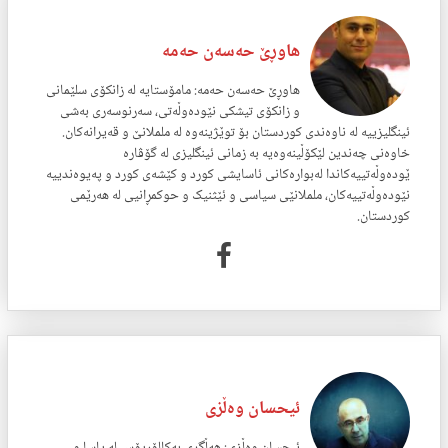
هاوڕێ حەسەن حەمە
هاوڕێ حه‌سه‌ن حه‌مه‌: مامۆستایه‌ له ‌زانكۆى سلێمانى
و زانكۆى تیشكى نێوده‌وڵه‌تى، سه‌رنوسه‌رى به‌شی
ئینگلیزییه‌ له‌ ناوه‌ندى كوردستان بۆ توێژینه‌وه‌ له‌ ململانێ و قه‌یرانه‌كان.
خاوه‌نى چه‌ندین لێكۆڵینه‌وه‌یە به‌ زمانى ئینگلیزى لە گۆڤارە
ێودەوڵەتییەکاندا له‌بواره‌كانى ئاسایشی كورد و كێشه‌ى كورد و په‌یوه‌ندییه‌
نێوده‌وڵه‌تییه‌كان، ململانێی سیاسی و ئێثنیک و حوكمڕانیی له‌ هه‌رێمى
كوردستان.
ئیحسان وەڵزی
ئیحسان وەڵزی: هەڵگری بەکالۆریۆس لە یاسا و