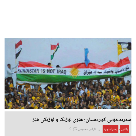
سەربەخۆیی کوردستان؛ هێزی لۆژێک و لۆژیکی هێز
باشور
,
بەدواداچون
ن -
ئاراس مەسیفی
0