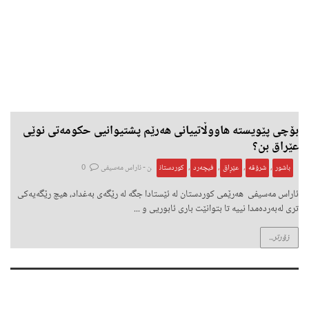
بۆچی پێویستە هاووڵاتییانی هەرێم پشتیوانیی حکومەتی نوێی
عێراق بن؟
باشور
,
شرۆڤە
,
عێڕاق
,
فیچەرد
,
کوردستان
ن -
ئاراس مەسیفی
0
ئاراس مەسیفی هەرێمی کوردستان لە ئێستادا جگە لە رێگەی بەغداد، هیچ رێگەیەکی
تری لەبەردەمدا نییە تا بتوانێت باری ئابوریی و ...
زۆرتر...