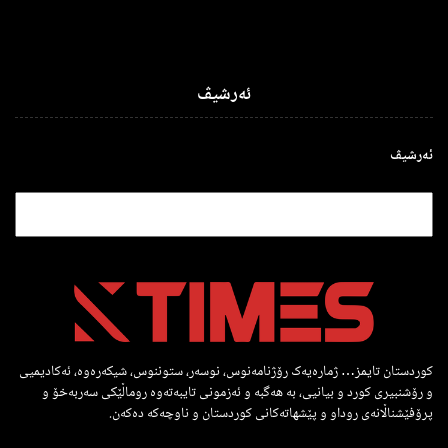
ئەرشیڤ
ئەرشیڤ
کوردستان تایمز… ژمارەیەک رۆژنامەنوس، نوسەر، ستوننوس، شیکەرەوە، ئەکادیمیی
و رۆشنبیری کورد و بیانیی، بە هەگبە و ئەزمونی تایبەتەوە روماڵێکی سەربەخۆ و
پرۆفێشناڵانەی روداو و پێشهاتەکانی کوردستان و ناوچەکە دەکەن.