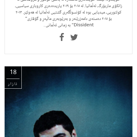
زانکۆی ماربۆرگ، ئەڵمانیا. لە ٢٠١٥ بۆ ٢٠١٩ یاریدەدەری کاروباری سیاسیی،
کولتوریی، میدیایی بوە لە کۆنسوڵگەری گشتیی ئەڵمانیا لە هەولێر. ٢٠١٣
بۆ ٢٠١٥ دەستەی دامەزرێنەر و بەرێوبەری ماڵپەڕ و گۆڤاری“
Dissident“ بە زمانی ئەڵمانی .
18
ئازار