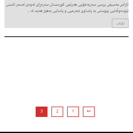
ئاراس مەسیفی پرسی سەربەخۆیی هەرێمی کوردستان سەرەڕای ئەوەی لەسەر ئاستی
نێودەوڵەتیی پێوستی بە پاساوی شەرعیی و یاسایی بەهێز هەیە، لە ...
زۆرتر...
3
2
1