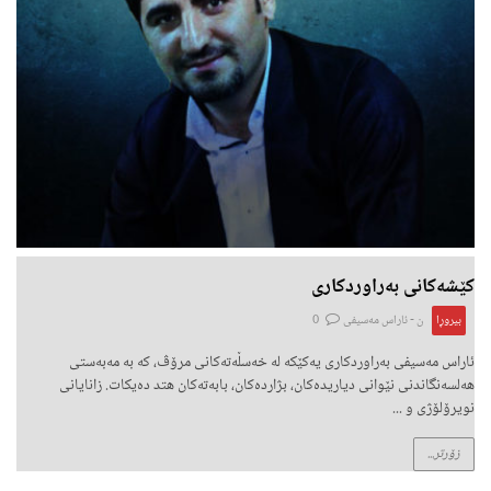
کێشەکانی بەراوردکاری
بیروڕا
ن -
ئاراس مەسیفی
0
ئاراس مەسیفی بەراوردکاری یەکێکە لە خەسڵەتەکانی مرۆڤ، کە بە مەبەستی
هەلسەنگاندنی نێوانی دیاریدەکان، بژاردەکان، بابەتەکان هتد دەیکات. زانایانی
نویرۆلۆژی و ...
زۆرتر...