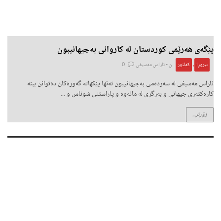
پێگەی هەرێمی کوردستان لە کاروانی بەجیهانیبون
بیروڕا
,
کەلتور
ن -
ئاراس مەسیفی
0
ئاراس مەسیفی لە سەردەمی بەجیهانیبون تەنها پێکهاتە گەورەکان دەتوانن ببنە
کارەکتەری جیهانی و بەرگری لە مانەوە و پاراستنی شوناس و ...
زۆرتر...