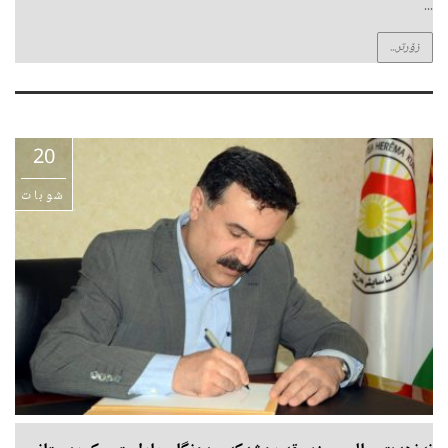
...
زۆرتر...
20
شوبات