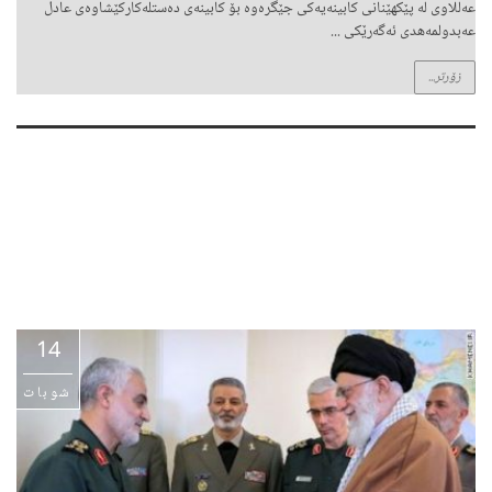
عەللاوی لە پێكهێنانی كابینەیەكی جێگرەوە بۆ کابینەی دەستلەكاركێشاوەی عادل
عەبدولمەهدی ئەگەرێکی ...
زۆرتر...
14
شوبات