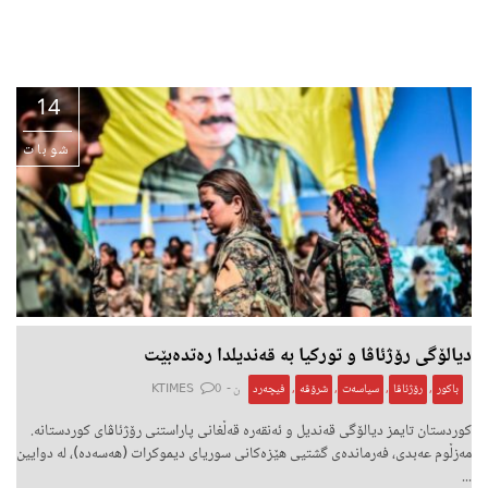
14
شوبات
دیالۆگی رۆژئاڤا و تورکیا بە قەندیلدا رەتدەبێت
باکور
,
رۆژئاڤا
,
سیاسەت
,
شرۆڤە
,
فیچەرد
ن -
0
KTIMES
كوردستان تایمز دیالۆگی قەندیل و ئەنقەرە قەڵغانی پاراستنی رۆژئاڤای کوردستانە.
مەزڵوم عەبدی، فەرماندەی گشتیی هێزەکانی سوریای دیموکرات (هەسەدە)، لە دوایین
...