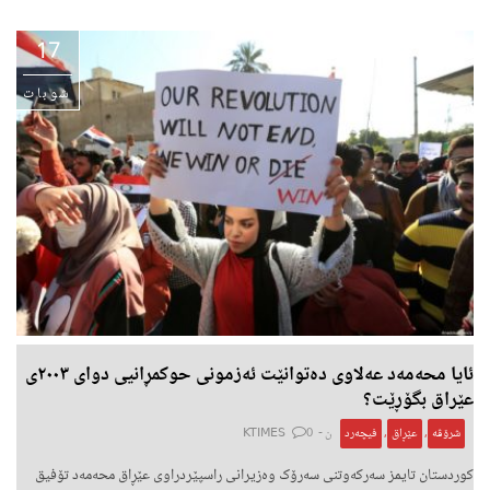
17
شوبات
ئایا محەمەد عەلاوی دەتوانێت ئەزمونی حوکمڕانیی دوای ٢٠٠٣ی
عێراق بگۆڕێت؟
شرۆڤە
,
عێڕاق
,
فیچەرد
ن -
0
KTIMES
کوردستان تایمز سەركەوتنی سەرۆک وەزیرانی راسپێردراوی عێڕاق محەمەد تۆفیق