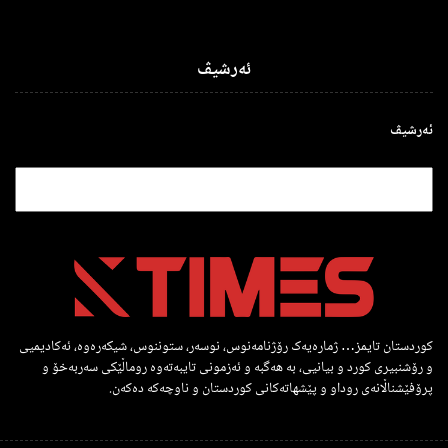
ئەرشیڤ
ئەرشیڤ
کوردستان تایمز… ژمارەیەک رۆژنامەنوس، نوسەر، ستوننوس، شیکەرەوە، ئەکادیمیی
و رۆشنبیری کورد و بیانیی، بە هەگبە و ئەزمونی تایبەتەوە روماڵێکی سەربەخۆ و
پرۆفێشناڵانەی روداو و پێشهاتەکانی کوردستان و ناوچەکە دەکەن.