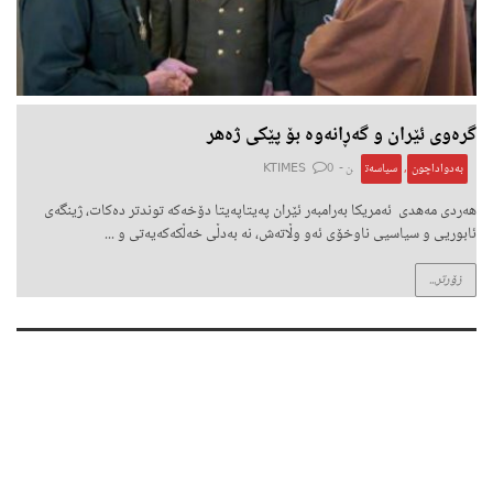
گرەوی ئێران و گەڕانەوە بۆ پێکی ژەهر
بەدواداچون
,
سیاسەت
ن -
0
KTIMES
هەردی مەهدی ئەمریکا بەرامبەر ئێران پەیتاپەیتا دۆخەکە توندتر دەکات، ژینگەی
ئابوریی و سیاسیی ناوخۆی ئەو وڵاتەش، نە بەدڵی خەڵکەکەیەتی و ...
زۆرتر...