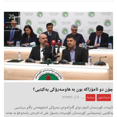
20
شوبات
چۆن دو ئامۆزاکە بون بە هاوسەرۆکی یەکێتیی؟
بەدواداچون
,
سیاسەت
ن -
0
KTIMES
تایبەت، کوردستان تایمز دواى گه‌ڕانه‌وه‌ى سەرۆکی ئەنجومەنی باڵای سیاسیی
یەکێتیی نیشتیمانیی کوردستان، كۆسره‌ت ره‌سول على له‌ ئه‌رده‌ن، راسه‌وخۆ به‌ چه‌ند