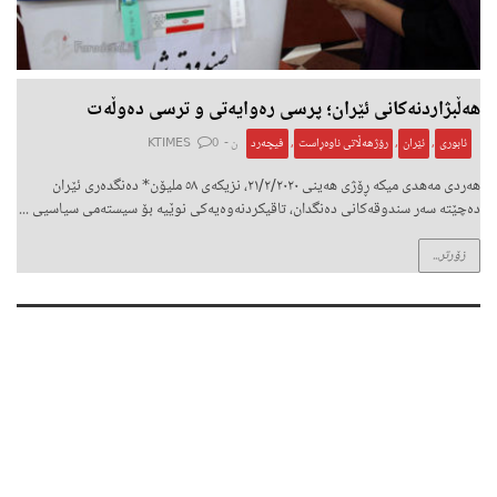
هەڵبژاردنەکانی ئێران؛ پرسی رەوایەتی و ترسی دەوڵەت
ئابوری
,
ئێران
,
رۆژهەڵاتی ناوەڕاست
,
فیچەرد
ن -
0
KTIMES
هەردی مەهدی میکە ڕۆژی هەینی ٢١/٢/٢٠٢٠، نزیکەی ٥٨ ملیۆن* دەنگدەری ئێران
دەچێتە سەر سندوقەکانی دەنگدان، تاقیکردنەوەیەکی نوێیە بۆ سیستەمی سیاسیی ...
زۆرتر...