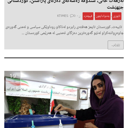
نەزهەت حالی، سندوقە رەشەکەی دەزگای پاراستن، کوردستانی
جێهێشت
ئابوری
,
بەدواداچون
,
فیچەرد
ن -
0
KTIMES
تایبەت، کوردستان تایمز هەفتەى رابردو لەناکاو روداوێکى سیاسى و ئەمنى گەورەی
چاوەڕواننەکراو لەنێو گەورەترین دەزگاى ئەمنیى لە هەرێمى کوردستان ...
زۆرتر...
19
شوبات