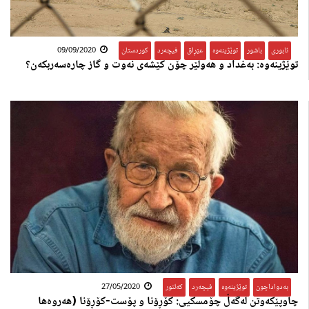
ئابوری
,
باشور
,
توێژینەوە
,
عێڕاق
,
فیچەرد
,
کوردستان
09/09/2020
توێژینەوە: بەغداد و هەولێر چۆن کێشەی نەوت و گاز چارەسەربکەن؟
بەدواداچون
,
توێژینەوە
,
فیچەرد
,
کەلتور
27/05/2020
چاوپێكه‌وتن له‌گه‌ڵ چۆمسكیی: كۆڕۆنا و پۆست-كۆڕۆنا (هه‌روه‌ها