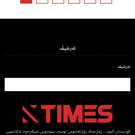
ئەرشیڤ
ئەرشیڤ
کوردستان تایمز… ژمارەیەک رۆژنامەنوس، نوسەر، ستوننوس، شیکەرەوە، ئەکادیمیی