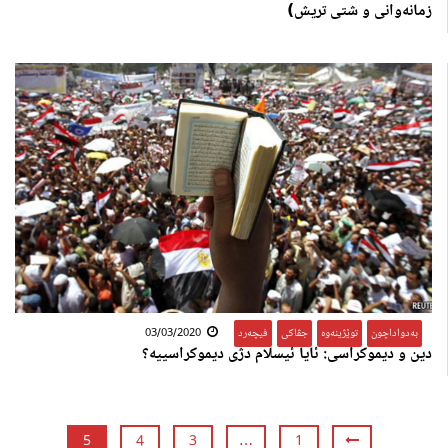
زمانه‌وانی و شتی تریش)
بەدواداچون
,
توێژینەوە
,
جڤاکی
,
فیچەرد
03/03/2020
دین و دیموکراسی: ئایا ئیسلام دژی دیموکراسییە؟
5
4
3
…
1