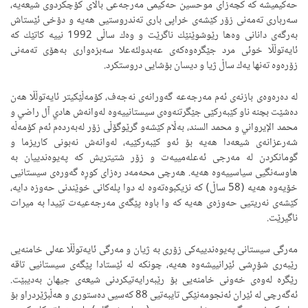
حەكیمیشە كە كچەزای موحسین حەكیمی مەرجەعی باڵای كۆچكردوی شیعەیە،
سەرباری تەمەنی زۆر كێشەی خراپی باری تەندروستیی هەیە و دۆخی ئێستاش
بەرگەی دانانی وەها رێوشوێنێك ناگرێت و وەك ساڵی 1992 نییە كاتێك كە
ئایەتوڵڵا خوئی مرد جێگرەوەكەی عەبدولئەعلا سەبزەواری بەهۆی تەمەنی
زۆرەوە تەنها یەك ساڵ ژیا و دیسان بۆشایی دروستكرد.
لە دەرەوەی بازنەی ئەم مەرجەعە گەورانەی نەجەف، كۆمەڵێكیتر ئایەتوڵڵا هەن
دەشێت بچنە ناو كێبەركێی جێگرتنەوەی سیستانییەوە لەوانەش هادي آل راضي و
محمد الإيرواني و محمد السند، بەڵام كێشەو گرێوگۆڵی زۆر لەبەردەم ئەم كۆمەڵە
شەرعزانەی شیعەدا هەیە بۆ ئەو كێبەركێیە، لەوانەش نەبونی كاریزما و
گومانكردن لە مەرجی ئەعلەمییەت و زۆر شتیتریش كە پەیوەندییان بە
هاوسەنگیی سیاسییەوە هەیە. هەرچی محەمەد رەزای كوڕە گەورەی سیستانیی
خۆیەوە هەیە (58 ساڵ) كە نزیكبوەتەوە لە دوا پلەكانی خوێندنی حەوزە دایە،
كێشەی نەریتیی حەوزەی هەیە كە وا باوە پێگەی مەرجەعیەت تێیدا بە میرات
ناگیرێت.
مەرگی سیستانی پەیوەندییەكی زۆری بە ژیان و مەرگی ئایەتوڵڵا عەلی خامنەیی
رێبەری شۆڕشی ئێرانییشەوە هەیە، چونكە لە ئێستادا پێگەی سیستانیی تاقە
رێگرە لەوەی خەونی خامنەیی بۆ رێبەرایەتیكردنی شیعەی جیهان بەدیبێت.
ئەگەرچی لە ئێران ئەنجومەنێكی تایبەتیی 88 كەسیی دەستوری و هەڵبژێردراو بۆ