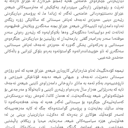
دیاریكردنی جێگرەوەی خامنەیی هەیە (مجلو خبرگان)، لە عێراق كارەكە بە
نەرێت و رێوشوێنی زارەكیی سپێردراوە. یەكێكیش لە مەترسییەكانی شیعەی
عێراق دەستتێوەردانی خامنەیی، ئەگەر لە ژیاندا ما، لە پرۆسەی دیاریكردنی
رێبەری دینیی حەوزەی نەجەف لەپاش سیستانی كە ساڵانێكی زۆرە رێگەی
نەداوە دامەزراوە ئاینییەكانی شیعەی عێراق بچنە سەنگەری ویلایەتی فەقیهەوە،
تەنانەت لەم دوایییانەدا دەنگۆیەكی وەها بڵاوكرایەوە كە رێبەری رەوتی سەدڕ
موقتەدا سەدر بەرامبەر گفتی یارمەتیدان لە رۆڵبینین بۆ دیاریكردنی جێگرەوەی
سیستانیی و بەركەوتنی پشكی گەورە لە حەوزەی نەجەف لەپاش سیستانیی،
سەنگەری لە ناو خۆپیشاندەرانەوە گواستۆتەوە بەرەو بلۆكی ئێرانیی و باڵەكانی
حەشدی شەعبیی.
نیمچە كۆدەنگییەك لەناو شارەزایانی كاروباری شیعەی عێراق هەیە كە ئەو رۆژەی
سیستانی دەمرێت، نەجەف و جیهانی شیعە دەچنە قۆناغێكی شپرزەیی و
ناڕۆشنییەوە، بەڵام ئەمە بە مانای داڕوخانی دامەزراوەی ئاینیی شیعەی نەجەف
نایە كە بەدرێژایی هەزار ساڵ بەردەوام رێبەری ئاینیی و ئایەتوڵڵا و مەرجەعی بۆ
شوێنكەوتوانی شیعە پێدەگەیەنێت. لە هەمان كاتدا، ئەوەش رونە دروستكردنی
كەسایەتییەكی جێگرەوە بۆ سیستانیی ئەگەر هەیە لە چەند هەفتەیەكەوە تا
چەند ساڵێك بخایەنێت و پڕۆسەی گواستنەوەكە جگە لە كایە مەزهەبییەكە
لەسەر كۆمەڵێك هۆكاری تر بنەڕەتە كە دەكرێت دیارترینیان بریتی بن لە؛
هەڵوێستی هێزە سیاسییەكانی شیعە، سەرمایە، میدیا و ریكلام، پاڵپشتیی
عەشایەریی شیعە، لەمانەش گرنگتر هەڵوێستی تۆڕی بریكارەكانی ئێستای