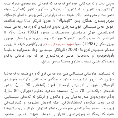
بەپێی بەند و نەریتەكانی حەوزەی نەجەف كە تەمەنی دەوروبەری هەزار ساڵە
“زاناترین و ئازاترین و دڵسۆزترین” ئایەتوڵا ی هەڵگری نازناوی (العظمى) دەبنە
دەمڕاست و مەرجەعی باڵای شیعە، بەڵام دیاركردنی ئەم پێوەرانە لەناو كۆمەڵێك
مێزەر بەسەری هەڵگری پلەی “ئایەتوڵڵا” دا هەروا كارێكی سانا نییە، تەنانەت
خودی عەلی سیستانی خۆی سەرباری ئەوەی تەزكییەی گەورە مەرجەعی شیعە
ئەبولقاسمی خوئی مامۆستای بەدەستخەت هەبوە (1992 مرد)، بەڵام تا
ئەوكاتەی كە هەردو گەورە ئایەتوڵڵا مورتەزا بروجەردی و میرزا عەلی غرەوی،
تیرۆر نەكران (1998)، ئەوا
نەبوە مەرجەعی باڵا
ی بێ ركابەری شیعە. تا رژێمی
سەدام حسێنیش نەڕوخا (2003) ناوبانگی سیستانیی وەك ئەمدواییە بە دنیادا
بڵاونەبویەوە و لەمەیاندا چانس یارمەتیدەری بو كە بوە مامانی یەكەم
دەسەڵاتدارێتیی شیعە لە مێژوی هەشتا ساڵەی عێراق.
لە ئێستاشدا هاوشانی سیستانیی سێ مەرجەعی تری گەورەی شیعە لە نەجەفدا
دەژین، كە لەڕوی تیۆرییەوە دەكرێت جێگەی سیستانیی بگرنەوە بەوپێیەی
ئایەتوڵڵای عوزمان، ئەوانیش: ئیسحاق فەیاز (ئەفغانی، 90 ساڵ)، بەشیر
نەجەفی (پاكستانی، 78 ساڵ)، محەمەد سەعید حەكیم (عێراقی، 86 ساڵ)،
بەڵام لەبەرئەوەی سەرجەمیان پیر و ماندون و نزیكن لە تەمەنی سیستانیی،
كەمتر وەك جێگرەوە تەماشادەكرێن. جگە لەوەش مشتومڕ و كێبەركێیەكی
ژێرپەردە لەسەر رەگەزنامەی مەرجەعی داهاتو لەنێوان عێراقیبون و بیانیبوندا
هەیە كە رەنگە لە بەرژەوەندیی فەیاز و نەجەفی نەبێت. هەرچی سەعید