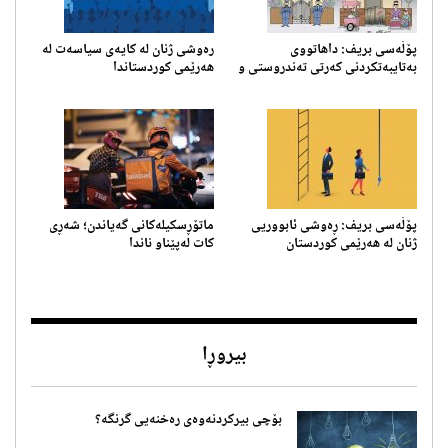
پۆڵەسی بریف: داهاتووی
رەوشی ژنان لە کایەی سیاسەت لە
بەتایبه‌تكردنی کەرتی تەندروستی و
هەرێمی کوردستاندا
پەروەردە له‌ هه‌رێمی كوردستان
پۆڵەسی بریف: ڕەوشی ئابووریی
ماتۆڕسکیلەکانی گەیاندن؛ ‎شەڕی
ژنان لە هەرێمی کوردستان
کات لەپێناو ناندا
بیروڕا
بۆچی بیرکردنەوەی رەخنەیی گرنگە؟