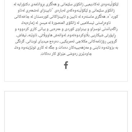
لێكۆڵینەوەی ئەكادیمیی زانكۆی سلێمانی و هەڵگری بڕوانامەی دکتۆرایە لە
زانکۆی سلێمانی و لێکۆڵینەوەکەی لەبارەی `ئایینزای ئەشعەری لەناو
کورد`ە. هەڵگری ماستەرە لە ئایین و ئایینزاكانی كوردستان لە چاخەكانی
ناوەڕاستی ئیسلامیی لە زانکۆی المنصورة لە میسڕ. لە ژمارەیەك
راگەیاندنی نوسراو و بینراوی كوردی و عەرەبی و بیانی كاری كردووە و
ڕاپۆرتی شیكاریی بڵاوكردوەتەوە، لەوانەش هاووڵاتی، ئاوێنە، نیقاش،
گروپی رۆژنامەكانی مكلاچی ئەمریكیی، دەرەج میدیای لوبنانی. گرنگی
بە بزوتنەوە ئاینی و مەزهەبییەكان دەدات و جگە لە كاری توێژینەوە وەك
چاودێری رەوشی عێراق كار دەكات.