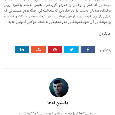
سیستانی لە شار و وڵاتان و هەردو كوڕەكەی، هەمو ئەمانە پێكەوە رۆڵی
یەكلاكەرەوەیان دەبێت بۆ دیاریكردنی كەسایەتییەكی جێگرەوەی سیستانی كە
بەپێی باوەڕی شیعە نوێنەرایەتیی ئیمامی زەمان ئیمام مەهدی دەكات و فەتوا و
بۆچونەكانی لای شوێنكەوتەكانی مەرجەعیەتی نەجەف حوكمی قانونیی هەیە.
چاپکردن
بەشکردن:
یاسین تەها
د. ياسين تەها توێژەرە لە ناوەندی كوردستان بۆ دۆكیۆمێنت و