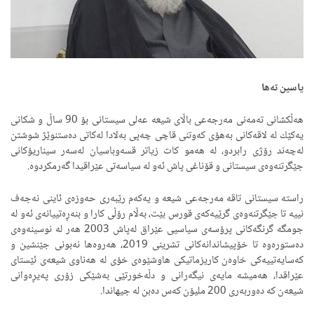
یاسین تەها
هەڵكشانی تەمەنی مەرجەعی باڵای شیعە عەلی سیستانی بۆ 90 ساڵ و شكانی
یەكێك لە لاقەكانی بەهۆی كەوتنی قاچی چەپی بەلادا لەكاتی دەستنوێژ شوشتن
لەچەند رۆژی رابردو، لە هەمو كات زیاتر قسەوباسیان لەسەر سیناریۆكانی
جێگرتنەوەی سیستانی و قۆناغی پاش ئەو لە سیاسەتی عێراقیدا گەرمكردوە.
راستە سیستانی تاقە مەرجەعی شیعە و یەكەم رێبەری حەوزەی ئاینی نەجەف
نییە تا جێگرتنەوەی گرێیەكەی قورس بێت، بەڵام رۆڵی كارا و بنەڕەتییانەی ئەو لە
جومگە گرنگەكانی پرۆسەی سیاسیی عێراق لەپاش 2003 هەر لە نوسینەوەی
دەستورەوە تا خۆپیشاندانەكانی تشرینی 2019، هەروەها نەبونی جێنشین و
كەسایەتییەكی خاوەن كاریزماتیكی هاوشێوەی خۆی لە هەناوی شیعەی ئێستای
عێراقدا، هەمیشە مایەی نیگەرانی و دڵەخورتێی بەشێكی زۆری پەیڕەوانی
شیعەن كە دەوربەری 200 ملیۆن كەس دەبن لە جیهاندا.