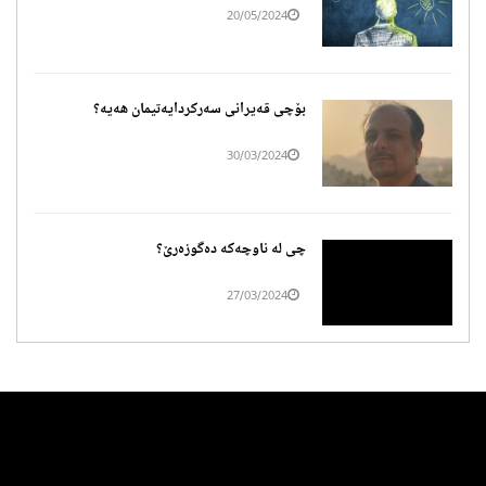
20/05/2024
بۆچی قەیرانی سەرکردایەتیمان هەیە؟
30/03/2024
چی لە ناوچەکە دەگوزەرێ؟
27/03/2024