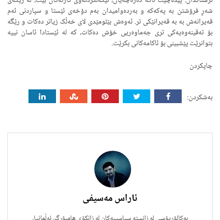
ترسناکدان. پێدەچێت تاکە دەرەچەیان، تێکەڵکردنەوی کارتەکان بێت، لە رێگەی
شەڕ فرۆشتن بە پەکەکە و بەردەوامیدان بەم دۆخەی ئێستا و سپاردنی ئەم
قەیرانەش بە بە قەیرانێکی تر. ئەوەش بێئومێدی لای خەڵک زیاتر دەکات و رێگە
بۆ تەقینەوەیەکی تری جەماوەریی خۆش دەکات، کە لە ئێستادا ئاسان نییە
بتوانرێت پێشبینی بۆ ئاکامەکانی بکرێت.
چاپکردن
بەشکردن:
ئاراس مەسیفی
بەکالۆریۆسی لە زانستە سیاسییەکان لە زانکۆی هامبۆرگ، ئەڵمانیا،