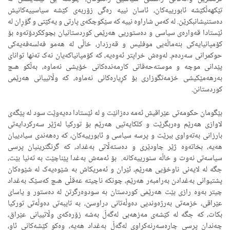
تێکهەڵکێشە ئابورییەکان، ئاسان نییە رەگی زۆربەی کێشە سیاسییەکانیش
دەستنیشانبکرێن. لە کەس شاراوە نییە کە سێکوچکەی پارتی و یەکێتی و گۆڕان لە
ئێستادا قەوارەی سیاسی و دەستوریی هەرێمی کوردستانیان بچوککردۆتەوە بۆ
کۆمپانیایەکی بنەماڵەیی موفلیس و قەرزدار، خاڵی لە هەمو فەلسەفەیەکی
حوکمرانی سەردەم. لەوەش خراپتر ئەوەیە، کە کۆمپانیاکەیان نەک تەنها توانای
پێدانی موچە و موستەحەقاتی کارمەندەکانی خۆیشی نەماوە، بەڵکو هىچ
بەرهەمێکیشی خزمەتگوزاری بۆ کڕیارەکانی نەماوە، کە وڵاتییانی هەرێمی
کوردستانن.
بێگومان حکومەتی عێراقیش ئەمە دەزانێت و لە ئێستادا دەیەوێت سود لە پێگەی
لاوازی هەرێم وەربگرێت و کلکایەتیی هەرێم بۆ تورکیا لەژێر سەرکردایەتی
بارزانی بەتەواوی ببرێت و پرسە سیاسی و ئابورییەکان، کە رەهەندی سیادییان
هەیە، بخاتەوە ژێر چاودێری و دەستەڵاتی بەغداد، کە گرنگترینیان پرسی
سیاسەتی نەوت و خاڵە سنورییەکانە. بۆ ئەمەش بەغدا پێناچێت بە تەنیا بێت،
جگە لە لایەنی ناوخۆیی هەرێم، ئێران و ئەمریکاش بە شێوەیەک لە شێوەکان
پشتیوانی بەغدادن بەرامبەر هەرێم، چونکە ناچیتە عەقڵی هىچ کەسێک بەغداد
چیتر بەوە رازی بێت هەرێمی کوردستان بە سودوەرگرتن لە دەستور و یاسای
عێراقی، خزمەتی بەرژەوندیی دەوڵەتانی دراوسێ، بە تایبەتی دەوڵەتی تورکیا
بکات، کە جگە لە کێشەی مەزهەبی لەگەڵ بەشە زۆرەکەی وڵاتییانی عێراق،
چەندان پرسی چارەسەرنەکراوی لەگەڵ بەغداد هەیە، وەکو کێشەکانی ئاو،