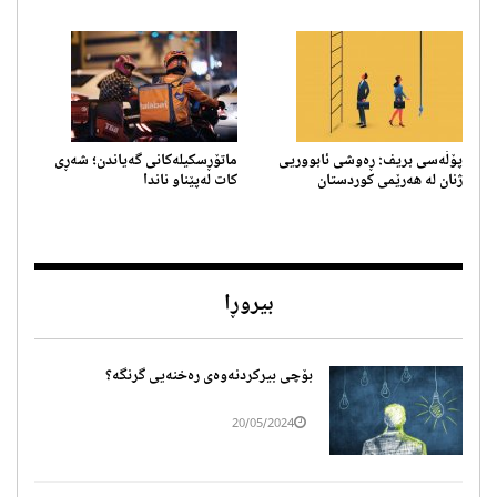
پەروەردە له‌ هه‌رێمی كوردستان
پۆڵەسی بریف: ڕەوشی ئابووریی
ماتۆڕسکیلەکانی گەیاندن؛ ‎شەڕی
ژنان لە هەرێمی کوردستان
کات لەپێناو ناندا
بیروڕا
بۆچی بیرکردنەوەی رەخنەیی گرنگە؟
20/05/2024