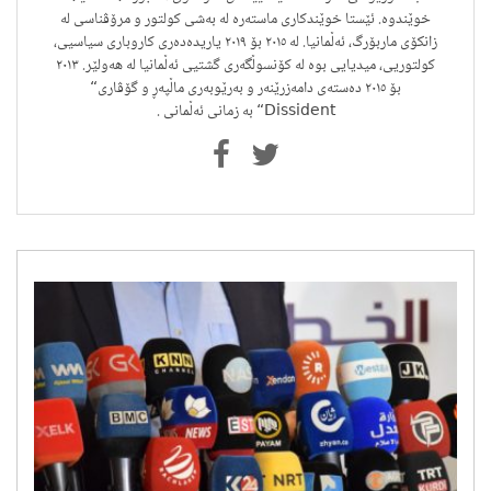
خوێندوە. ئێستا خوێندکاری ماستەرە لە بەشی کولتور و مرۆڤناسی لە
زانکۆی ماربۆرگ، ئەڵمانیا. لە ٢٠١٥ بۆ ٢٠١٩ یاریدەدەری کاروباری سیاسیی،
کولتوریی، میدیایی بوە لە کۆنسوڵگەری گشتیی ئەڵمانیا لە هەولێر. ٢٠١٣
بۆ ٢٠١٥ دەستەی دامەزرێنەر و بەرێوبەری ماڵپەڕ و گۆڤاری“
Dissident“ بە زمانی ئەڵمانی .