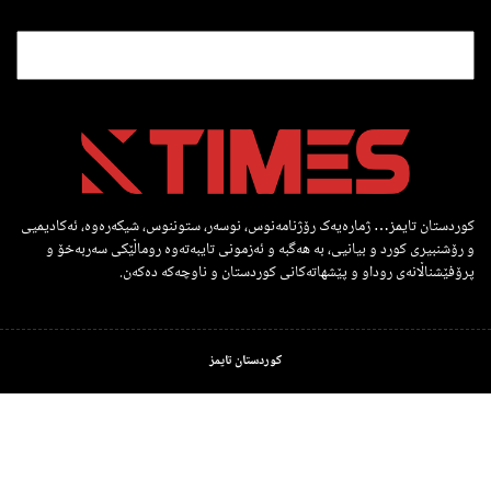
کوردستان تایمز… ژمارەیەک رۆژنامەنوس، نوسەر، ستوننوس، شیکەرەوە، ئەکادیمیی
و رۆشنبیری کورد و بیانیی، بە هەگبە و ئەزمونی تایبەتەوە روماڵێکی سەربەخۆ و
پرۆفێشناڵانەی روداو و پێشهاتەکانی کوردستان و ناوچەکە دەکەن.
کوردستان تایمز