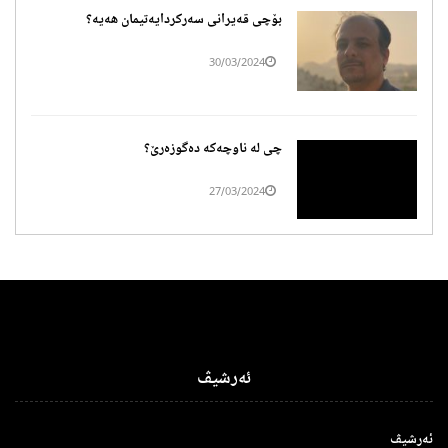
بۆچی قەیرانی سەرکردایەتیمان هەیە؟
30/03/2024
چی لە ناوچەکە دەگوزەرێ؟
27/03/2024
ئەرشیڤ
ئەرشیڤ