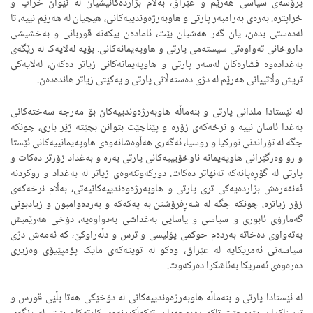
پرۆسەی سیاسی هەرێم و عێراق، بەڵام بژاردەکانیشیان لە نێوان خراپ و
خراپترە. بەرەی بەرامبەر پارتی و هاوبەرژەوندییەکانی، هیچیان لە هەرێم نییە، تا
لەدەستی بدەن، یان گەر هەشیان بێت، ئامادەن بیکەنە قوربانی و بەخشیشی
داروخانی تەواوەتی سیستەمی پارتی و هاوپەیمانەکانی. بۆیە لەلایەک لە رێگەی
بەغدادەوە فشارەکان لەسەر پارتی و هاوپەیمانەکانی زیاتر دەکەن، لەلایەکی
تریش وڵاتییانی هەرێم لە دژی دەستەڵاتی پارتی و یەکێتی زیاتر هاندەدەن.
لە ئێستادا ملدانی پارتی و بنەماڵە هاوبەرژەوندییەکان بۆ مەرجە سەختەکانی
بەغدا ئاسان نییە و نرخەکەی زۆرە و پێناچێت بتوانن بچێتە ژێر باری، چونکە
جگە لە تۆراندنی تورکیا و روسیا، ئەگەری هەڵوەشانەوەی هاوپەیمانییەکانی ئێستا
و رو وەرگێرانی هاوپەیمانە ناوخۆیییەکانی پارتی بەرە و بەغداد زۆرتر دەکات و
پارتی لە گۆڕەپانەکە تەنهاتر دەکات. دورکەوتنەوەی زیاتر لە بەغداد و روکردنە
ئەنقەرەش بژاردەیەکی تری پارتی و هاوبەرژەوەندییەکانیەتی، بەڵام نرخەکەی
زۆر زیاترە، چونکە جگە لە شەڕفرۆشتن بە پەکەکە و بەردەوامبون و زیادبونی
گەمارۆی ئابوری و سیاسی و یاسایی بەغداشی بەدواوەیە، دۆخی هەرێمیش
بەتەواوی دەخاتە بەردەم حوکمی پۆلیسی و ترس و دڵەراوکێ، کە ئەمەش دژی
سیاسەتی ئەمریکایە لە عێراق، وەکو لە تویتەکەی مایک پۆمپێیۆی وەزیری
دەرەوەی ئەمریکا بەئاشکرا دەرکەوت.
لە ئێستادا پارتی و بنەماڵە هاوبەرژەوندییەکانی لە دۆخێکی هەتا بڵێی قورس و