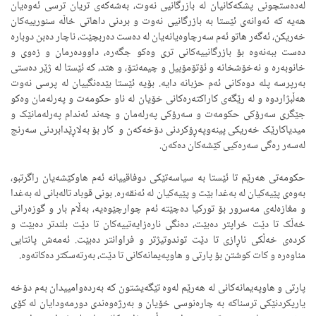
لەدەستچونی پشکەکانیان لە بازرگانیی نەوت، بەشەکەی تریان ترسی ئەوەیان
هەیە کە ئەوانەی ئێستا بە بازرگانیی نەوت و بردنی داهاتی خاڵە سنورییەکان
خەریکن، ئەگەر هاتو ئەم سەرچاوەیانەیان لە دەست دەربچێت، ناچار دەبن دوبارە
دەست ببەنەوە بۆ بازرگانییەکانی تری وەکو جگەرە، داوودەرمان و زەوی و
خانوبەرە و نەخۆشخانە و ئۆتۆمۆبیل و چیمەنتۆ، و هتد، کە ئێستا لە ژێر دەستی
بەرپرسە پلە دوەکانی ئەم حزبانە دایە. بۆیە ئێستا بێدەنگییان لە پرسی نەوت
هەڵبژاردوە و لە رێگەی کاراکتەرەکانی خۆیان لە ناو حکومەت و پەرلەمان وەکو
جێگری سەرۆکی حکومەت و سەرۆکی پەرلەمان و چەند ئەندام پەرلەمانێک و
میدیاکارێک خەریکی پینەوپەڕۆکردنی دۆخەکەن و کار بۆ بەلاڕێدابردنی سەرنج
لەسەر رەگی سەرەکیی کێشەکان دەکەن.
حکومەتی هەرێم تا ئێستا بە سیاسەتێکی دوفاقییانە ئەم هاوکێشەیان راگرتبو،
بەوەی پێیەکیان لە بەغدا بێت و پێیەکیان لە ئەنقەرە. بونی قوباد تالەبانی لە بەغدا
و مغازەلەی مەسرور بۆ تورکیا دەچێتە ئەم چوارچێوەیە، بەڵام بار و گوزەرانی
خەڵک تا دێت خراپتر دەبێت، دەنگی نارەزایەتییەکان تا دێت بلندتر دەبێت و
کردەی خەڵکی ناڕازی تا دێت توندوتیژتر و فراوانتر دەبێت. ئەمەش پانتایی
مناوەرە و کات کوشتن بۆ پارتی و هاوپەیمانەکانی تا دێت، بەرتەسکتر دەکاتەوە.
پارتی و هاوپەیمانەکانی لە هەرێم لەوە تێگەیشتون کە بەردەوامییدان بەم دۆخە
یاریکردنێکی ترسناکە بە چارەنوسی خۆیان و بەرژەوەندی دورمەودایان لە کۆی