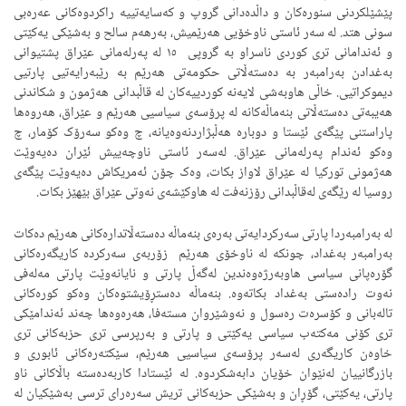
پێشێلکردنی سنورەکان و داڵدەدانی گروپ و کەسایەتییە راکردوەکانی عەرەبی
سونی هتد. لە سەر ئاستی ناوخۆیی هەرێمیش، بەرهەم سالح و بەشێکی یەکێتی
و ئەندامانی تری کوردی ناسراو بە گروپی ١٥ لە پەرلەمانی عێراق پشتیوانی
بەغدادن بەرامبەر بە دەستەڵاتی حکومەتی هەرێم بە رێبەرایەتیی پارتیی
دیموکراتیی. خاڵی هاوبەشی لایەنە کوردییەکان لە قاڵبدانی هەژمون و شکاندنی
هەیبەتی دەستەڵاتی بنەماڵەکانە لە پرۆسەی سیاسیی هەرێم و عێراق، هەروەها
پاراستنی پێگەی ئێستا و دوبارە هەڵبژاردنەوەیانە، چ وەکو سەرۆک کۆمار، چ
وەکو ئەندام پەرلەمانی عێراق. لەسەر ئاستی ناوچەییش ئێران دەیەوێت
هەژمونی تورکیا لە عێراق لاواز بکات، وەک چۆن ئەمریکاش دەیەوێت پێگەی
روسیا لە رێگەی لەقاڵبدانی رۆزنەفت لە هاوکێشەی نەوتی عێراق بێهێز بکات.
لە بەرامبەردا پارتی سەرکردایەتی بەرەی بنەماڵە دەستەڵاتدارەکانی هەرێم دەکات
بەرامبەر بەغداد، چونکە لە ناوخۆی هەرێم زۆربەی سەرکردە کاریگەرەکانی
گۆرەپانی سیاسی هاوبەرژەوەندین لەگەڵ پارتی و نایانەوێت پارتی مەلەفی
نەوت رادەستی بەغداد بکاتەوە. بنەماڵە دەستڕۆیشتوەکان وەکو کورەکانی
تالەبانی و کۆسرەت رەسول و نەوشێروان مستەفا، هەرەوەها چەند ئەندامێکی
تری کۆنی مەکتەب سیاسی یەکێتی و پارتی و بەرپرسی تری حزبەکانی تری
خاوەن کاریگەری لەسەر پرۆسەی سیاسیی هەرێم، سێکتەرەکانی ئابوری و
بازرگانییان لەنێوان خۆیان دابەشکردوە. لە ئێستادا کاربەدەستە باڵاکانی ناو
پارتی، یەکێتی، گۆڕان و بەشێکی حزبەکانی تریش سەرەرای ترسی بەشێکیان لە