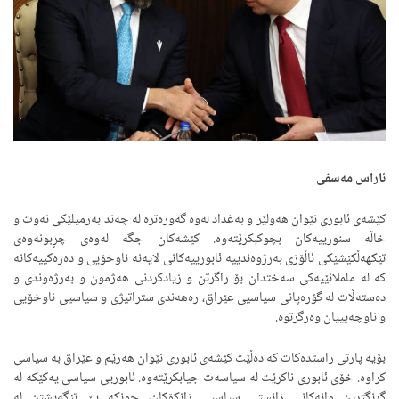
ئاراس مەسفی
کێشەی ئابوری نێوان هەولێر و بەغداد لەوە گەورەترە لە چەند بەرمیلێکی نەوت و
خاڵە سنورییەکان بچوکبکرێتەوە. کێشەکان جگە لەوەی چڕبونەوەی
تێکهەڵکێشێکی ئاڵۆزی بەرژوەندییە ئابورییەکانی لایەنە ناوخۆیی و دەرەکییەکانە
کە لە ململانێیەکی سەختدان بۆ راگرتن و زیادکردنی هەژمون و بەرژەوندی و
دەستەڵات لە گۆرەپانی سیاسیی عێراق، رەهەندی ستراتیژی و سیاسیی ناوخۆیی
و ناوچەیییان وەرگرتوە.
بۆیە پارتی راستدەکات کە دەڵێت کێشەی ئابوری نێوان هەرێم و عێراق بە سیاسی
کراوە. خۆی ئابوری ناکرێت لە سیاسەت جیابکرێتەوە. ئابوریی سیاسی یەکێکە لە
گرنگترین وانەکانی زانستی سیاسیی زانکۆکان، چونکە بێ تێگەیشتن لە