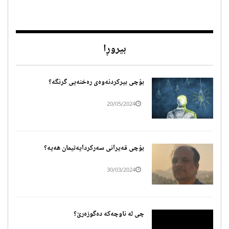
بیروڕا
بۆچی بیرکردنەوەی رەخنەیی گرنگە؟
20/05/2024
بۆچی قەیرانی سەرکردایەتیمان هەیە؟
30/03/2024
چی لە ناوچەکە دەگوزەرێ؟