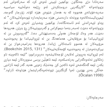
سەرەتادا دژی جەنگاون. بوکچین تێبینی ئەوەی کرد کە سەرکەوتنی ئەم
بزووتنەوانە “کاریگەریی دروستکردنی ئەو ڕژێمە دەوڵەتییە سیاسییە
سەربەخۆیانەی هەبووە کە بە هەمان شێوەی هێزە کۆنە، زۆرجار گەوجە،
ئیمپریالیستەکانەوە بوونەتە داردەستی هێزە سەرمایەدارە نێودەوڵەتییەکان.” لە
پێناو تێپەڕاندنی ئەم ئاستەنگانەدا، بوکچین پێشنیاری ئەوەی کرد کە ئەم
بزووتنەوانە دەبێت لەسەر بنەما دیموکراس و گەردوونییەکان ڕۆ بنرێن، هەروەها
دەبێت، هەر وەک ئۆجەلان هەوڵی بەدەستهێنانی دەدا، “گەرودوونی بن لە
تێڕوانینیاندا بۆ مرۆڤایەتی، هەماهەنگ بن لە تێڕوانینیاندا بۆ پەیوەندییە
مرۆییەکان لە هەموو ئاستەکانی ژیاندا، هەروەها بەرامبەرخواز بن لە
بیرکردنەوەیان لە پەیوەندییە کۆمەڵایەتییەکان” (Bookchin 2015, 131).
ئەم تێڕوانینە بەڕوونی لەلایەن ئۆجەلانیشەوە دەربڕدرابوو: “ئێمە ناکەوینە ناو
زەلکاوی نەتەوەگەرایی بەرتەسکەوە. ئێمە ناهێڵین پرسی سنوورەکان ئێمە دیاری
بکەن. ئێمە گەنگەشەی ئەوە ناکەین کێ چەندێک زەویی هەیە. گەر ئێمە ئازادیی
خەڵکی بەدی بهێنین، ئەوا گرنگترین نێونەتەوەگەرایشمان هێناوەتە ئاراوە.”
(Öcalan 1998).
سەرچاوەکان: