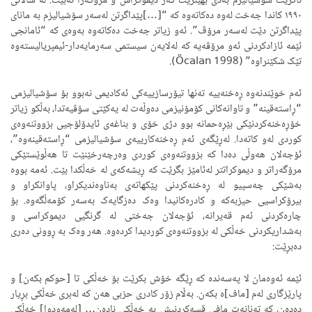
ناکرێت سۆشیالیزم بەدی بهێنرێت گەر دیموکراس و مرۆگەرا نەبێت. لە ساڵانی
١٩٩٠ کاندا جەخت لەوە دەکاتەوە کە “[…]پێداگرتن لەسەر سۆشیالیزم بە مانای
پێداگرتن دێت لەسەر مرۆڤ”. ئەو زیاتر جەخت دەکاتەوە بەوەی کە “ئامانجی
ئێمە ئازادکردنی ئەو مرۆڤەیە کە لەلایەن سیستمی سەرمایەدار-ئیمپریالیستەوە
تێک شکێنراوە” (Öcalan 1998).
ئەم خوێندنەوە ڕەخنەییە تەنها تیۆرسازییەکی ئەکادیمی نەبوو بۆ سۆشیالیزمی
“ڕاستەقینە” و تاوانەکانی کۆمۆنیزمی دەوڵەت لە یەکێتی سۆڤیەتدا، بەڵکو زیاتر
خۆڕەخنەکردنێکی بێڕەحمانە بوو دژی خۆی و بناغەی ئایدۆلۆجیی بزووتنەوەی
کوردی لەو کاتەدا. لەڕێگەی ئەم ڕەخنەکارییەی سۆشیالیزمی “ڕاستەقینەوە”،
ئۆجەلان هەوڵی دەدا کە بزووتنەوەی کوردی وەرچەرخێنێت تا هەڵوێستێکی
مرۆگەراتر و دیموکراتتر لەئامێز بگرێت کە ڕیشەکەی لە خەڵکدا بێت. ئەمە بووە
بەشێکی چەسپیو لە ڕەخنەکردنی پێکهاتەی بەناوەندیکراو، پاوانکراو و
بیرۆکراسیی حیزبەکە و کادرەکانیدا وەک دەزگایەک بەسەر کۆمەڵگەوە. بۆ
چارەکردنی ئەم قەیرانە، ئۆجەلان جەختی لە گرنگیی دیموکراسی و
بەشداریکردنی خەڵکی لە بزووتنەوەی کوردیدا کردەوە. هەر وەک بە ڕوونی دەری
دەبڕێت:
ئێمە ئەوەمان لا پەسەندە کە ڕێگە خۆش بکرێت بۆ خەڵکی تا [حوکم بکەن] و
پارێزگاری لەم [ماف]ە بکەن. بەڵام زۆر کادری حزبی هەن کە لەبری خەڵکی بڕیار
دەدەن، کە تەنانەت مافی قسەکردنیش بە خەڵکی نادەن… [لەمەودوا] خەڵکی