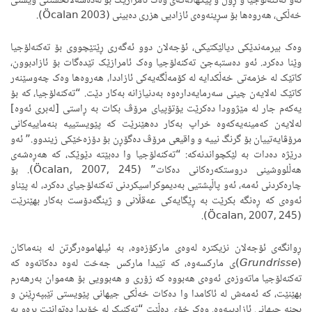
ئەو تەکنەلۆجیا و ڕۆڵ و پێکهاتەکەی وەک ئامرازێک بۆ لەدەسەڵاتخستنی ویستی
خەڵکی، هەروەها بۆ سڕینەوەی ئازادیی هزری دەبینی (Öcalan 2003).
وەک بیرمەندێکی دیالێکتیکی، ئۆجەلان دوو ئەگەری ڕێتێچووی بۆ تەکنەلۆجیا
وێنا دەکرد. ئەو دەستبەجێ تەکنەلۆجیا وەک ئامرازێک تێدەگات بۆ ئازادبوون،
کاتێک لە خزمەتی خەڵکدایە لە کۆمەڵگەیەکی ئازاددا، هەروەها وەک چەوسێنەر
کاتێک لەلایەن چینی سەرمایەدارەوە بەدنیازانە بەکار دێت. “تەکنەلۆجیا، کە بۆ
یەکەم جار لە مێژوودا دەکرێت یۆتۆپیای مرۆڤ بکات بە ڕاستی [لەبری ئەوە]
لەلایەن کەمینەیەکەوە خراپ بەکار دەهێنرێت کە پێویستییە بنەماییەکانی
مرۆڤایەتییان بۆ گرنگ نییە و واقیعی مرۆڤ دەگۆڕن بۆ دۆزەخێکی زیندوو.” ئەو
درێژە دەدات بە لێکچواندنەکە: “تەکنەلۆجیا وا دەبێتە دێوێک، کە هەڕەشەی
هەڵلووشینی دروستکەرەکانی دەکات” (Öcalan, 2007, 245). بۆ
چارەکردنی ئەمە، ئەو پاڵپشتیی بەدیموکراسیکردنی تەکنەلۆجیای دەکرد، لە پێناو
ئەوەی کە ڕەنگە بکرێت بە ڕێگایەکی عەقڵانی و ژینگەدۆست بەکار بهێنرێت
(Öcalan, 2007, 245).
ڕوانگەی ئۆجەلان نزیکترە لەوەی مارکۆزەوە، بە ئیلهاموەرگرتن لە بنەماکان
(
Grundrisse
)ی مارکسەوە، کە تێیدا مارکس جەخت لەوە دەکاتەوە کە
تەکنەلۆجیا ماتەوزەی ئەوەی هەبووە کە زۆری و هەبوویی بۆ هەموان بەرهەرم
بهێنێت، کە ئەمەش لە ئاکامدا وا دەکات خەڵکی جیهانی پێویستی تێبپەڕێنن و
بچنە جیهانی ئازادییەوە. وەک خۆی دەڵێت “تەکنیک لە خۆیدا دەتوانێت برەو بە