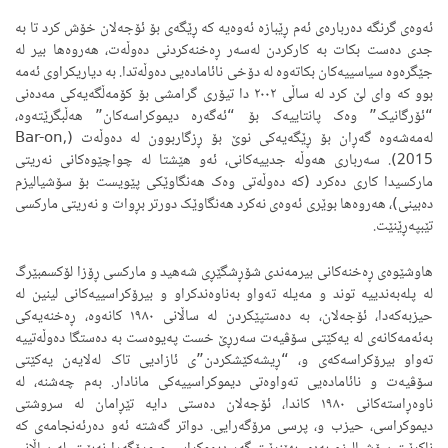
ئەوەی گرنگە دەربارەی ئەم ڕێبازە ئەوەیە کە ڕێگەی بۆ ئۆجەلان خۆش کرد تا بە
جدی دەست بکات بە کارکردن لەسەر ڕەخنەکردنی دەوڵەت، هەروەها بیر لە
جێگرەوە سیاسییەکان بکاتەوە لە دۆخی نائامادەیی دەوڵەتدا. بە دیاریکراوی ئەمە
بوو کە وای لێ کرد لە ساڵی ٢٠٠٢ دا تیۆری گرامشی بۆ کۆمەڵگەیەکی مەدەنی
“ئۆرگانیک” وەک پانتاییەک بۆ “ئەگەرە دیموکراسەکان” هەڵبگرێتەوە،
لەمەشەوە گەڕان بۆ ڕێگەیەکی نوێ بۆ ڕزگاربوون لە دەوڵەت (Bar-on,
2015). سەرباری هەوڵە جدییەکانی، ئەو هێشتا لە چواچێوەکانی نەریتی
مارکسیدا کاری دەکرد (کە دەوڵەتی وەک هەنگاوێکی پێویست بۆ سۆشیالیزم
دەبینی)، هەروەها بوێری ئەوەی نەکرد هەنگاوێک دورتر بڕوات و نەریتی مارکسی
تێبپەڕێنێت.
هاوشێوەی ڕەخنەکانی بیرمەندی شۆڕشگێڕی شەهید و مارکسی ڕۆزا لۆکسمبێرگ
لە پلەبەندییە توند و مەیلە تەواو بەناوەندکراو و بیرۆکراسییەکانی لینین لە
حیزبەکەدا، ئۆجەلان، بە دەستپێکردن لە ساڵانی ١٩٨٠ کانەوە، ڕەخنەیەکی
بەئەمەکانەی لە یەکێتی سۆڤیەت سەرڕێ خست پەیوەست بە دەستگا دەوڵەتییە
تەواو بیرۆکراسەکەی و، “ڕیشەکێشکردن”ی ئازادیی تاک لەلایەن یەکێتی
سۆڤیەت و نائامادەیی تەواوەتی دیموکراسییەکی مانادار. بەم چەشنە، لە
ناوەڕاستەکانی ١٩٨٠ کاندا، ئۆجەلان دەستی دایە تێڕامان لە سروشتی
دیموکراسی، حیزب و، پرسی مرۆگەرایی. دواتر گەشتە ئەو دەرئەنجامەی کە