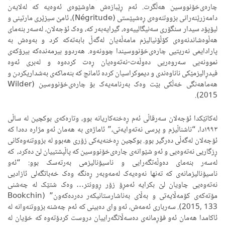
چارەی‌خۆنووسین هەڵگرت. ئەم ڕێبازەش هاوشێوەی ئەوەیە کە لەلایەن
دامەزرێنەرانی بزووتنەوەی ڕەشپێستی (Négritude)، ئامێ سیزێری مارتینی و
لیۆپۆد سیدار سنگۆری سەنیگالییەوە، گیرایەبەر کە، وەک ئۆجەلان، لەسەر بنەمای
هەڵوەشاندنەوەی کۆڵۆنیالیزم مامەڵەیان لەگەڵ بابەتەکە کرد و بەوەش بە
پارادایمی نەریتیی چارەی‌خۆنووسیندا چوونەوە. هەردوو بیرمەندەکە بیرۆکەی
نموونەیی سەروەریی دەوڵەت-نەتەوەیان ڕەت کردەوە و لەبری ئەوە
فیدڕالیزمێکی ناناوەندی و دیموکراسیان کردە ئامانج کە بنەماکەی بەشداریکردن و
هەماهەنگی خەڵکی بێت وەک بەرنامەیەک بۆ چارەی‌خۆنووسین (Wilder
2015).
لەکاتێکدا ئۆجەلان سەرقاڵی ئەم ڕەخنەکاریانە بوو، وتارەکەی بوکچین لە ساڵی
١٩٩٣دا، “ناشناڵیزم و پرسی نەتەوایەتی،” ئاماژەی بە هەمان ئەو مژارە دەدا کە
ئۆجەلان لەگەڵی دەرگیر بوو. بوکچین ڕەخنەیەکی زۆری هەبوو لە بزووتنەوەکانی
ڕزگاریی نەتەوەیی و ئەو شێوانەی چارەی‌خۆنووسین کە پاڵپشتییان لێ دەکرد، کە
لەسەر بنەمای دەوڵەتگەرایی و ناسیۆنالیزمی بەرتەسک بوو: “ئەو
ناسیۆنالیزمانەی کە تەنها نەوەیەک لەمەوبەر ڕەنگە وەک خەباتگەلی ئازادیی
نەتەوەیی چاویان لێ بکرایە ئەمڕۆ زۆر ڕوونتر… وەک شتێک لە چەشنی
مۆتەکەی کۆمەڵایەتی و بەڵای بەناشارستانیکەر دەردەکەون” (Bookchin
2015, 133). سەرباری ئەمەش، ئەو وای دەبینی کە ئەم چەشنە بزووتنەوانە لە
ئاکامدا هەمان ئەو فۆڕمانەی دەسەڵاتگەراییان دروست کردۆتەوە کە خۆیان لە