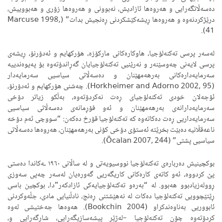
دەسەڵاتگەرایی و هەروەها ئازادیش، نەبوونی و هەروەها زۆری و هەبووییش،
درێژکردنەوە و هەروەها ڕیشەکێشکردنی ڕەنجیش بدات” (Marcuse 1998,
41).
لەسەر پرسی تەکنەلۆجیا، هاوکارەکانی مارکۆزە، هۆرکهایم و ئەدۆرنۆ، ڕیشەی
پرسی لایەنی چەوسێنەر و نەرێنیی تەکنەلۆجیایان گەڕاندۆتەوە بۆ پەیوەندییە
سەرمایەدارەکانی بەرهەمهێنان و دەسەڵاتی سیاسیی سەرمایەدار
(Horkheimer and Adorno 2002, 95). چەشنی هۆرکهایم و ئەدۆرنۆ،
ئۆجەلان خودی تەکنەلۆجیای ڕەت نەکردۆتەوە، بەڵکو زیاتر دۆخی
سەرمایەدارانەی بەرهەمهێنان و ئەو فۆڕمانەی دەسەڵاتی سیاسیی
سەرمایەداریی ڕەت دەکاتەوە کە تەکنەلۆجیا قۆرخ دەکەن: “سووچی ئەم دۆخە
ناعەقڵانیە دەبێت بخرێتە ئەستۆی دۆخی کۆنی بەرهەمهێنان، هەروەها دەسەڵاتی
سیاسیی پشتی” (Öcalan 2007, 244).
بوکچینیش دەربارەی تەکنەلۆجیا نووسیویەتی و لە ساڵانی ١٩٦٠ ـەکاندا دەستی
پێ کردووە، ئەو کاتەی کارەکانی کاریگەریی گەورەیان لەسەر چەپی سەوزی
ڕوولەزیادبوو هەبوو. لە “بەرەو تەکنەلۆجیایەکی ئازادکەر”دا، بوکچین باسی
ڕێتێچوویی تەکنەلۆجیا دەکات لە نەهێشتنی ڕەنج، نادڵنیایی مادی، جڵەوکردنی
ئابووریی بەناوەندکراو (Bookchin 2004). هەوەها جەختیشی لەوە
کردۆتەوە چۆن تەکنەلۆجیا –لەژێر پیشەسازیگەرایی، شارگەرایی و،