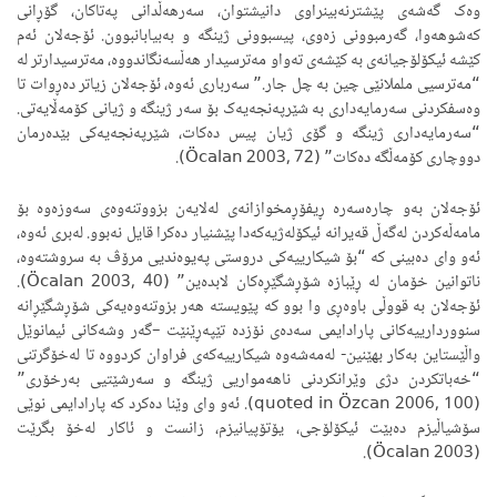
وەک گەشەی پێشترنەبینراوی دانیشتوان، سەرهەڵدانی پەتاکان، گۆڕانی
کەشوهەوا، گەرمبوونی زەوی، پیسبوونی ژینگە و بەبیابانبوون. ئۆجەلان ئەم
کێشە ئیکۆلۆجیانەی بە کێشەی تەواو مەترسیدار هەڵسەنگاندووە، مەترسیدارتر لە
“مەترسیی ململانێی چین بە چل جار.” سەرباری ئەوە، ئۆجەلان زیاتر دەڕوات تا
وەسفکردنی سەرمایەداری بە شێرپەنجەیەک بۆ سەر ژینگە و ژیانی کۆمەڵایەتی.
“سەرمایەداری ژینگە و گۆی ژیان پیس دەکات، شێرپەنجەیەکی بێدەرمان
دووچاری کۆمەڵگە دەکات” (Öcalan 2003, 72).
ئۆجەلان بەو چارەسەرە ڕیفۆڕمخوازانەی لەلایەن بزووتنەوەی سەوزەوە بۆ
مامەڵەکردن لەگەڵ قەیرانە ئیکۆلەژیەکەدا پێشنیار دەکرا قایل نەبوو. لەبری ئەوە،
ئەو وای دەبینی کە “بۆ شیکارییەکی دروستی پەیوەندیی مرۆڤ بە سروشتەوە،
ناتوانین خۆمان لە ڕێبازە شۆڕشگێڕەکان لابدەین” (Öcalan 2003, 40).
ئۆجەلان بە قووڵی باوەڕی وا بوو کە پێویستە هەر بزوتنەوەیەکی شۆڕشگێڕانە
سنووردارییەکانی پارادایمی سەدەی نۆزدە تێپەڕێنێت –گەر وشەکانی ئیمانوێل
واڵێستاین بەکار بهێنین- لەمەشەوە شیکارییەکەی فراوان کردووە تا لەخۆگرتنی
“خەباتکردن دژی وێرانکردنی ناهەمواریی ژینگە و سەرشێتیی بەرخۆری”
(quoted in Özcan 2006, 100). ئەو وای وێنا دەکرد کە پارادایمی نوێی
سۆشیاڵیزم دەبێت ئیکۆلۆجی، یۆتۆپیانیزم، زانست و ئاکار لەخۆ بگرێت
(Öcalan 2003).