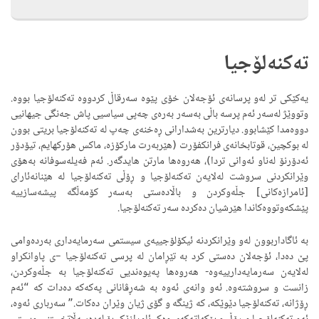
تەکنەلۆجیا
یەکێکی تر لەو پرسانەی ئۆجەلان خۆی پێوە سەرقاڵ کردووە تەکنەلۆجیا بووە.
وتووێژ لەسەر ئەم پرسە باڵی بەسەر بەرەی چەپی سیاسیی پاش جەنگی جیهانیی
دووەمدا کێشابوو. دیارترین بەشدارانی ڕەخنەی چەپ لە تەکنەلۆجیا بریتی بوون
لە بوکچین، قوتابخانەی فرانکفۆرت (هێربەرت مارکۆزە، ماکس هۆرکهایم، تیۆدۆر
ئەدۆرنۆ لەناو ئەوانی تردا)، هەروەها مارتن هایدگەر. ئەم فەیلەسوفانە بەهۆی
وێرانکردنی سروشت لەلایەن تەکنەلۆجیا و ڕۆڵی تەکنەلۆجیا لە هێنانەئارای
[ئامرازەکانی] جڵەوکردن و باڵادەستی بەسەر کۆمەڵگە پیشەسازییە
پێشکەوتووەکاندا هێرشیان دەکردە سەر تەکنەلۆجیا.
بە ئاگاداربوون لەو وێرانکردنە ئیکۆلۆجییەی سیستمی سەرمایەداری بەردەوامی
پێ دەدا، ئۆجەلان دەستی کرد بە تێڕامان لە پرسی تەکنەلۆجیا –ی پاوانکراو
لەلایەن سەرمایەدارییەوە- هەروەها پەیوەندیی تەکنەلۆجیا بە جڵەوکردن،
زانست و سروشتەوە. ئەو وانەی ئەوە بە شەڕڤانانی پەکەکە دەدات کە “ئەم
ڕۆژانە، تەکنەلۆجیا دێوێکە، کە ژینگە و گۆی ژیان وێران دەکات.” سەرباری ئەوە،