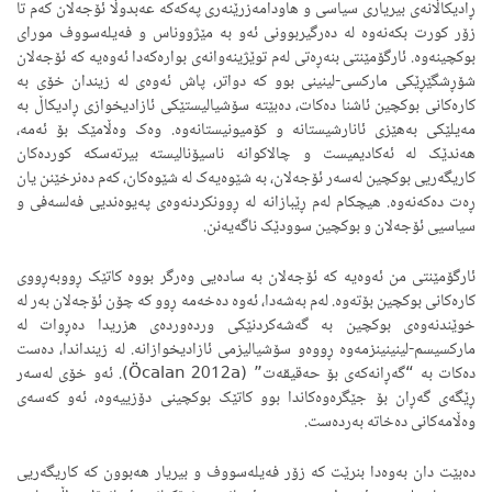
ڕادیکاڵانەی بیریاری سیاسی و هاودامەزرێنەری پەکەکە عەبدوڵا ئۆجەلان کەم تا
زۆر کورت بکەنەوە لە دەرگیربوونی ئەو بە مێژووناس و فەیلەسووف مورای
بوکچینەوە. ئارگۆمێنتی بنەڕەتی لەم توێژینەوانەی بوارەکەدا ئەوەیە کە ئۆجەلان
شۆڕشگێڕێکی مارکسی-لینینی بوو کە دواتر، پاش ئەوەی لە زیندان خۆی بە
کارەکانی بوکچین ئاشنا دەکات، دەبێتە سۆشیالیستێکی ئازادیخوازی ڕادیکاڵ بە
مەیلێکی بەهێزی ئانارشیستانە و کۆمیونیستانەوە. وەک وەڵامێک بۆ ئەمە،
هەندێک لە ئەکادیمیست و چالاکوانە ناسیۆنالیستە بیرتەسکە کوردەکان
کاریگەریی بوکچین لەسەر ئۆجەلان، بە شێوەیەک لە شێوەکان، کەم دەنرخێنن یان
ڕەت دەکەنەوە. هیچکام لەم ڕێبازانە لە ڕوونکردنەوەی پەیوەندیی فەلسەفی و
سیاسیی ئۆجەلان و بوکچین سوودێک ناگەیەنن.
ئارگۆمێنتی من ئەوەیە کە ئۆجەلان بە سادەیی وەرگر بووە کاتێک ڕووبەڕووی
کارەکانی بوکچین بۆتەوە. لەم بەشەدا، ئەوە دەخەمە ڕوو کە چۆن ئۆجەلان بەر لە
خوێندنەوەی بوکچین بە گەشەکردنێکی وردەوردەی هزریدا دەڕوات لە
مارکسیسم-لینینینزمەوە ڕووەو سۆشیالیزمی ئازادیخوازانە. لە زینداندا، دەست
دەکات بە “گەڕانەکەی بۆ حەقیقەت” (Öcalan 2012a). ئەو خۆی لەسەر
ڕێگەی گەڕان بۆ جێگرەوەکاندا بوو کاتێک بوکچینی دۆزییەوە، ئەو کەسەی
وەڵامەکانی دەخاتە بەردەست.
دەبێت دان بەوەدا بنرێت کە زۆر فەیلەسووف و بیریار هەبوون کە کاریگەریی