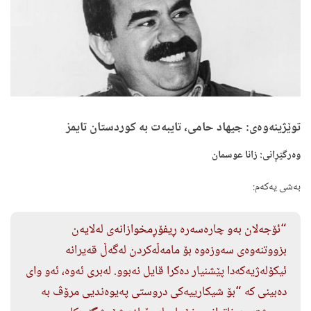
توێژینەوەی: جیهاد حامی، تایبەت بە کوردستان تایمز
وەرگێڕانی: زانا عوسمان
بەشی یەکەم:
“ئۆجەلان بەو چارەسەرە ڕیفۆڕمخوازانەی لەلایەن
بزووتنەوەی سەوزەوە بۆ مامەڵەکردن لەگەڵ قەیرانە
ئیکۆلەژیەکەدا پێشنیار دەکرا قایل نەبوو. لەبری ئەوە، ئەو وای
دەبینی کە “بۆ شیکارییەکی دروستی پەیوەندیی مرۆڤ بە