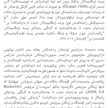
پرسە ژینگەییەکان یەکێک بوون لەو تێما ناوەندیانەی لە نووسینەکانیدا کاری
لەسەر کراوە (Öcalan 1999). بۆ نموونە، لە یەکەم کتێبی گرنگی ئۆجەلان کە
لە زینداندا نووسراوە، بەرنامەیەکی نوێ بۆ بزووتنەوەی کوردی نەخشەڕێژ دەکات
کە ناوەندەکەی پرسە ئیکۆلۆجییەکان بووە. وەک ئەوەی خۆی دەڵێت، “بۆ
دەستپێکێکی ڕاستەقینەی نوێ، پرسە ژینگەیییەکان دەبێت لە بەرنامەکەدا بن.”
بەردەوام دەبێت تا جەختکردنەوە لە گرنگیی بەپەلەی پرسە ژینگەییەکان:
“ڕکابەرایەتی نێوان مرۆڤ و ژینگە دەکرێت هێندەی پرسە کۆمەڵایەتییەکان
کێشەساز بن” (ئۆجەلان ٢٠٠٧، ٢٥٥).
چەند دەیەیەک بەرلەوەی ئۆجەلان ڕەخنەکانی بخاتە سەر کاغەز، بوکچین
ناڕازیبوونێکی هاوشێوەی بەرامبەر سنووردارییەکانی شیکردنەوەی مارکسی
دەربڕی، کە بە بڕوای ئەو دژیەکییەکانی سەرمایەداریی لە پانتاییە کۆمەڵایەتی و
ئابوورییەکەدا قەتیس دەکرد. بەلای بوکچینەوە، ئەم دژیەکیانەی ناو دەوڵەتی
بیرۆکراسی کاپیتاڵیست نەوەک تەنها بە هەموو فۆڕمە کۆمەڵایەتییە پلەبەندەکاندا
بڵاو دەبێتەوە، بەڵکو هەڕەشەیە بۆ سەر ژیانی سروشتییش: “ئەم دژیەکییە
ڕێکخستنی چەوسێنەرانەی کۆمەڵگە دەکاتە دژی جیهانی سروشتی: جیهانێک کە
تەنها ژینگەی سروشتی ناگرێتەوە، بەڵکو ‘سروشت’ی مرۆڤیش (Bookchin
2004, 5-6). ئەو بەردەوام دەبێت تا جەختکردنەوە لە گرنگیی ڕێبازێکی
ڕادیکاڵ لە ڕووبەڕووبوونەوەی ئەم دژیەکیانەدا: “دژیەکیی نێوان ڕێکخستنی
چەوسێنەرانەی کۆمەڵگە و ژینگەی سروشتی لەودیو ئەگەری پێکەوەهەڵکردندایە: