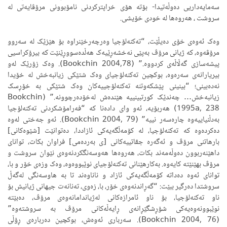
سەمایەداریی دەوڵەتیدا- بۆتە هۆی خراپترکردنی نامۆبوونی مرۆڤایەتی لە
سروشت ، هەروەها لە خودی خۆیشی.
وەک ئەوەی خۆی دەیڵێت، “تەکنەلۆجیا وەرچەرخێنراوە بۆ هێزێک لە سەروو
مرۆڤەوە، کە ژیانی مرۆڤ بەپێی نەخشەڕێیەک هەڵدەسووڕێنێت کە بیرۆکراسیی
پیشەسازی گەڵاڵەی کردووە.” (Bookchin 2004,78). وەک زۆرێک لەو
بیریارانەی سەرەوە، بوکچین تەکنەلۆجیای وەک شتێکی زیانبەخش لە خۆیدا
نەدەبینی؛ “بینینی پێشکەوتنە تەکنەلۆجییەکان وەک شتێکی بە خۆڕسک
زیانبەخش… چەندێک کورتبینییە هێندەش لەخۆدەرچوونە.” (Bookchin
1995a, 238) هەربۆیە، ئەو وای دادەنا کە “فەرامۆشکردنی تەکنەلۆجیا
بەدڵنیاییەوە چارەسەر نییە” (Bookchin 2004, 79). ئەو جەختی لەوە
دەکردەوە کە تەکنەلۆجیا، لە کۆمەڵگەیەکی ئازاددا، دەتوانێت [شێوەکانی]
بارهاتنی مرۆڤ و ئەگەرە جڤاتییەکانی [ی بەردەمی] فراوان بکات، توانای
داهێنەربوون دەوڵەمەند بکات، هەروەها هەوسەنگکردنەوەی نێوان سروشت و
مرۆڤ بهێنێتە کایەوە. بەکارهێنانی تەکنەلۆجیای نوێبووەوە، وەک وزەی خۆر و با،
توانای ئەوە دەداتە کۆمەڵگەیەکی ئازاد و ناناوەند تا بە هاوسەنگی لەگەڵ
سروشتدا دەرگیر ببێت: “گەڕاندنەوەی خۆر، با، زەوی، تەنانەت جیهانی ژیانیش بۆ
ناو تەکنەلۆجیا، بۆ ناو ئامرازەکانی لەژیاندامانەوەی مرۆڤ، دەبێتە
نوێبوونەوەیەکی شۆڕشگێڕانەی ڕایەڵەکانی مرۆڤ بە سروشتەوە”
(Bookchin 2004, 76). سەرباری ئەوەش، بوکچین دەربارەی ڕۆڵی