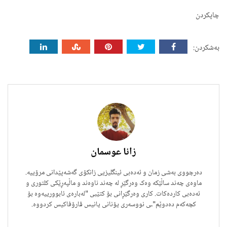
چاپکردن
بەشکردن:
زانا عوسمان
دەرچووی بەشی زمان و ئەدەبی ئینگلیزیی زانکۆی گەشەپێدانی مرۆییە.
ماوەی چەند ساڵێکە وەک وەرگێڕ لە چەند ناوەند و ماڵپەڕێکی کلتوری و
ئەدەبی کاردەکات. کاری وەرگێڕانی بۆ کتێبی "لەبارەی ئابوورییەوە بۆ
کچەکەم دەدوێم"ـی نووسەری یۆنانی یانیس ڤارۆفاکیس کردووە.