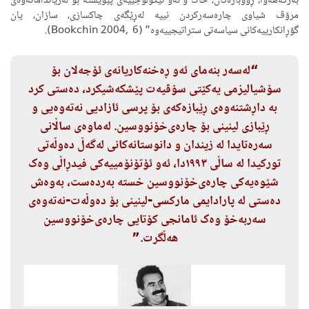
بەرگەهەوا، ڕووبارەکان، خاک و ئەو ئیکۆلۆجییەی پێویستە بۆ لەژیاندامانەوەی
مرۆڤ شیاوی چارەسەرکردن نییە لەڕێگەی چاکسازی، سازان، یان
گۆڕانکارییەکانی سیاسەتی ستراتیجییەوە” (Bookchin 2004, 6).
“لەسەر بنەمای ئەو ڕەخنەکاریانەی ئۆجەلان بۆ
سۆشیالیزمی یەکێتی سۆڤیەت پێشکەشیکرد، دەستی کرد
بە داڕشتنەوەی ڕێبازەکەی بۆ پرسی ئازادیی نەتەوەیی و
ڕێبازی لینینی بۆ چارەی‌خۆنووسین. لەماوەی ساڵانی
سەرەتایدا لە زیندان و دانوستانەکانی لەگەڵ دەوڵەتی
تورکیدا لە ساڵی ١٩٩٣دا، ئەو ئۆتۆنۆمییەکی فیدڕاڵی وەک
شێوەیەکی چارەی‌خۆنووسین خستە بەردەست، بەوەش
دەستی لە پارادایمی مارکسی-لینینی بۆ دەوڵەت-نەتەوەی
سەربەخۆ وەک ئامانجی کۆتایی چارەی‌خۆنووسین
هەڵگرت.”