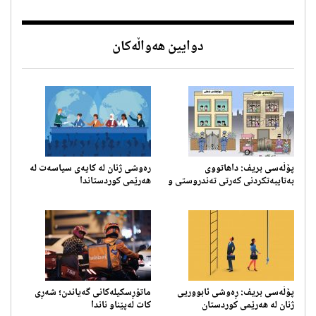
دوایین هەواڵەکان
پۆڵەسی بریف: داهاتووی
رەوشی ژنان لە کایەی سیاسەت لە
بەتایبه‌تكردنی کەرتی تەندروستی و
هەرێمی کوردستاندا
پەروەردە له‌ هه‌رێمی كوردستان
پۆڵەسی بریف: ڕەوشی ئابووریی
ماتۆڕسکیلەکانی گەیاندن؛ ‎شەڕی
ژنان لە هەرێمی کوردستان
کات لەپێناو ناندا