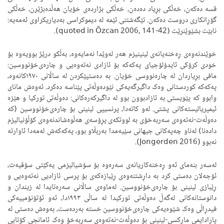
قسە دەکەن، خەڵکی بڕیاد دەدەن، خەڵکی بژاردەی خۆیان هەڵدەبژێرن، خەڵکی
گۆڕانکاری دروست دەکەن. تێگەشتنی ئێمە لە دیموکراسی بەدیاریکراوی ئەمەیە:
نابێت بشێوێنرێت (quoted in Özcan 2006, 141-42).
خوێندنەوەی ڕەخنەیانەی لینینیزم هەر لەوێدا نەمایەوە، بەڵکو درێژ بوویەوە بۆ
خودی کرۆکی ئایدۆلۆجیای پەکەکە بۆ ئازادی نەتەوەیی و چارەی‌خۆنووسین:
مافی بڕیاردان لە چارەنووسی خۆیان. بە دەستپێکردن لە ساڵانی ١٩٧٠کانەوە،
پەکەکە کوردستانی وەک داگیرگەیەکی نێودەوڵەتی پێناسە دەکرد. ئەوەش مانای
وابوو کە پێویستی بە ئازادبوون بوو لە داگیرکەرەکانی: دەوڵەتی تورکیا و هێزە
ئیمپریالیستەکانی پشتی. لەو کاتەدا، پرنسیپی لینینی بۆ چارەی‌خۆنووسین (کە
دەوڵەت-نەتەوەی سەربەخۆی بە لووتکەی پڕۆسەی هەڵوەشاندنەوەی کۆڵۆنیالیزم
دادەنا) لەناو چەپەکانی جیهانی سێیەمدا بەربڵاو بوو، پەکەکەش لەمەدا ئاوارتە
نەبوو (Jongerden 2016).
لەسەر بنەمای ئەو ڕەخنەکاریانەی سەرەوە بۆ سۆشیالیزمی یەکێتی سۆڤیەت،
ئۆجەلان دەستی کرد بە داڕشتنەوەی ڕێبازەکەی بۆ پرسی ئازادیی نەتەوەیی و
ڕێبازی لینینی بۆ چارەی‌خۆنووسین. لەماوەی ساڵانی سەرەتایدا لە زیندان و
دانوستانەکانی لەگەڵ دەوڵەتی تورکیدا لە ساڵی ١٩٩٣دا، ئەو ئۆتۆنۆمییەکی
فیدڕاڵی وەک شێوەیەکی چارەی‌خۆنووسین خستە بەردەست، بەوەش دەستی لە
پارادایمی مارکسی-لینینی بۆ دەوڵەت-نەتەوەی سەربەخۆ وەک ئامانجی کۆتایی