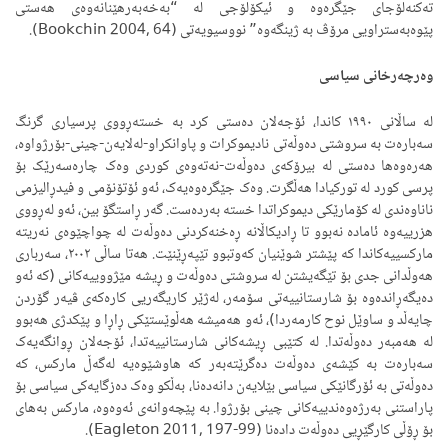
تەکنەلۆجای جێگرەوە و ئیکۆلۆجی لە “بەخەبەرهێنانەوەی هەستی
پێوەبەستراویی مرۆڤ بە ژینگەوە” نووسیویەتی (Bookchin 2004, 64).
وەرچەرخانی سیاسی
لە ساڵانی ١٩٩٠ کاندا، ئۆجەلان دەستی کرد بە خستەڕووی پرسیاری گرنگ
سەبارەت بە سروشتی دەوڵەتی نادیموکرات و پاوانکراو-لەلایەن-چینی-بۆرژواوە،
هەرەوەها دەستی لە بیرۆکەی دەوڵەت-نەتەوەی کوردی وەک چارەسەرێک بۆ
پرسی کورد لە تورکیادا هەڵگرت. وەک جێگرەوەیەک، ئەو ئۆتۆنۆمی و فیدڕالیزمی
ناناوەندی لە کۆمارێکی دیموکراتدا خستە بەردەست. گەر ڕاستگۆ بین، ئەو لەڕووی
هزرییەوە ئامادە نەبوو تا ڕادیکاڵانە ڕەخنەکردنی دەوڵەت لە چواچێوەی نەریتە
مارکسییەکاندا کە پێشتر شوێنیان کەوتبوو تێپەڕێنێت. هەتا ساڵی ٢٠٠٢، سەرباری
هەوڵدانی جدی بۆ تێگەیشتن لە سروشتی دەوڵەت و ڕیشە مێژووییەکانی (کە ئەو
دەیگەڕاندەوە بۆ شارستانییەتی سۆمەر، لەژێر کاریگەریی کارەکەی ڤیەر گۆردن
چایەڵد و ساوێل نوح کارمەردا)، ئەو هەمیشە هەڵوێستێکی ڕاڕا و پێکدژی هەبوو
لە هەمبەر دەوڵەتدا. لە کتێبی ڕیشەکانی شارستانییەتدا، ئۆجەلان ڕوانگەیەک
سەبارەت بە کێشەی دەوڵەت دەگرێتەبەر کە هاوشێوەیە لەگەڵ مارکس، کە
دەوڵەتی بە ئۆرگانێکی سیاسی بێلایەن دانەدەنا، بەڵکو وەک دەزگایەکی سیاسی بۆ
پاراستنی بەرژەوەندییەکانی چینی بۆرژوا. بە پێچەوانەی ئەوەوە، مارکس بەهای
بۆ ڕۆڵی کارگێڕیی دەوڵەت دادەنا (Eagleton 2011, 197-99).