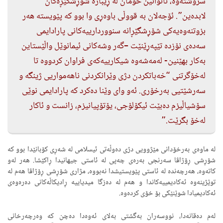
سروشتەوە، ناتوانین خۆمان لە ڕێبازە شۆڕشگێڕەکان
لابدەین”. ئۆجەلان بە قووڵی باوەڕی وا بوو کە پێویستە هەر
بزوتنەوەیەکی شۆڕشگێڕانە سنووردارییەکانی پارادایمی
سەدەی نۆزدە تێپەڕێنێت –گەر وشەکانی ئیمانوێل واڵێستاین
بەکار بهێنین- لەمەشەوە شیکارییەکەی فراوان کردووە تا
لەخۆگرتنی “خەباتکردن دژی وێرانکردنی ناهەمواریی ژینگە و
سەرشێتیی بەرخۆری. ئەو وای وێنا دەکرد کە پارادایمی نوێی
سۆشیاڵیزم دەبێت ئیکۆلۆجی، یۆتۆپیانیزم، زانست و ئاکار
لەخۆ بگرێت.”
لە ماوەی بەرخۆدانی مێژوویی دژی دەوڵەتی ئیسلامی لە شەڕی کۆبانێدا بوو کە
شۆڕشی ڕۆژاڤا سەرنجی بەرەی چەپی لە ئاستی جیهانیدا ڕاکێشا. هەر لەو
کاتەوە، هەرچەندە لە ئاستی پێویستیشدا نەبووە، مژاری شۆڕشی ڕۆژاڤا هەم لە
توێژینەوە ئەکادیمییەکاندا و هەم لە دەزگا میدیاییە ڕادیکاڵەکانی دەرەوەی
ئەکادیمیادا شوێنێکی بۆ خۆی کردەوە.
لەم دەقانەدا، نووسەران بەگشتی بەلای ئەوەدا دەچن کە وەرچەرخانی