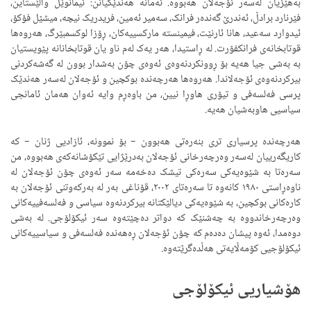
بەهێزیان لەسەر ئۆجەلان هەبووە. ئەمانە هەندێکیانن: ئیمانوێل واڵێستاین،
فێرنارد برادڵ، ئەندرێ گەندەر فرانک، سەمیر ئەمین، فریدریک نیچە، میشێل فۆکۆ،
ئیدوارد سەعید، هانا ئارنێت، فیمینستە مارکسییەکان، ڕۆزا لوکسمبێرگ، هەروەها
قوتابخانەی فرانکفۆرت. لە ڕاستیدا، هەر یەک لەم ناو یان قوتابخانانە پێویستیان
بە بەشی جیا هەیە بۆ ڕوونکردنەوەی ئەوەی چۆن بەشدار بوون لە گەشەکردنی
بیرکردنەوەی ئۆجەلاندا. هەروەها هەرچەندە بوکچین و ئۆجەلان لەسەر هەندێک
پرسی فەلسەفی و تیۆری هاوڕا نیین، من باوەڕم وایە ئەوان هەمان ئامانجی
سیاسیی هاوبەشیان هەیە.
هەرچەندە پرسیاری تری بنەرەتی هەبوون – بۆ نموونە، ئازادیی ژنان – کە
کاریگەرییان لەسەر وەرچەرخانی ئۆجەلان بەدرێژایی تێکۆشانەکەی هەبووە، من
سەرەتا بە شێوەیەکی سەرەکی تیشک دەخەمە سەر ئەوەی چۆن ئۆجەلان لە
ناوەڕاستی ١٩٨٠ کانەوە تا سەرەتای ٢٠٠٢، قۆناغی بەر لە بەرکەوتنی ئۆجەلان بە
کارەکانی بوکچین، بە شێوەیەکی دیالێکتانە بیرکردنەوە سیاسی و فەلسەفییەکانی
وەرچەرخاندووە بە چەشنێک کە دواتر دەچێتەوە سەر ئیکۆلۆجی. لە بەشی
دوەمدا، ئەوە پیشان دەدەم کە چۆن ئۆجەلان ڕەهەندە فەلسەفی و سیاسییەکانی
ئیکۆلۆجیی کۆمەڵایەتی هەڵدەگرێتەوە.
هۆشیاریی ئیکۆلۆجی