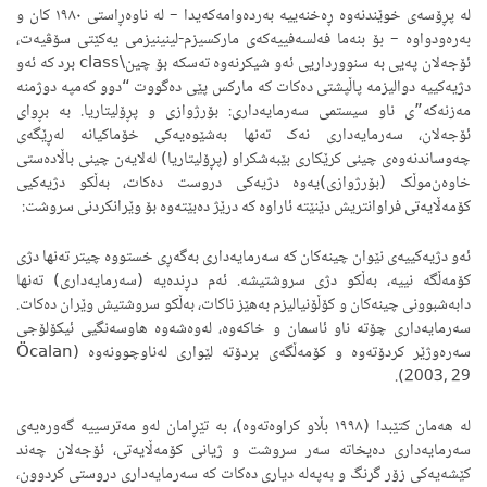
لە پڕۆسەی خوێندنەوە ڕەخنەییە بەردەوامەکەیدا – لە ناوەڕاستی ١٩٨٠ کان و
بەرەودواوە – بۆ بنەما فەلسەفییەکەی مارکسیزم-لینینیزمی یەکێتی سۆڤیەت،
ئۆجەلان پەیی بە سنوورداریی ئەو شیکرنەوە تەسکە بۆ چین\class برد کە ئەو
دژیەکییە دوالیزمە پاڵپشتی دەکات کە مارکس پێی دەگووت “دوو کەمپە دوژمنە
مەزنەکە”ی ناو سیستمی سەرمایەداری: بۆرژوازی و پڕۆلیتاریا. بە بڕوای
ئۆجەلان، سەرمایەداری نەک تەنها بەشێوەیەکی خۆماکیانە لەڕێگەی
چەوساندنەوەی چینی کرێکاری بێبەشکراو (پڕۆلیتاریا) لەلایەن چینی باڵادەستی
خاوەن‌موڵک (بۆرژوازی)یەوە دژیەکی دروست دەکات، بەڵکو دژیەکیی
کۆمەڵایەتی فراوانتریش دێنێتە ئاراوە کە درێژ دەبێتەوە بۆ وێرانکردنی سروشت:
ئەو دژیەکییەی نێوان چینەکان کە سەرمایەداری بەگەڕی خستووە چیتر تەنها دژی
کۆمەڵگە نییە، بەڵکو دژی سروشتیشە. ئەم دڕندەیە (سەرمایەداری) تەنها
دابەشبوونی چینەکان و کۆڵۆنیالیزم بەهێز ناکات، بەڵکو سروشتیش وێران دەکات.
سەرمایەداری چۆتە ناو ئاسمان و خاکەوە، لەوەشەوە هاوسەنگیی ئیکۆلۆجی
سەرەوژێر کردۆتەوە و کۆمەڵگەی بردۆتە لێواری لەناوچوونەوە (Öcalan
2003, 29).
لە هەمان کتێبدا (١٩٩٨ بڵاو کراوەتەوە)، بە تێڕامان لەو مەترسییە گەورەیەی
سەرمایەداری دەیخاتە سەر سروشت و ژیانی کۆمەڵایەتی، ئۆجەلان چەند
کێشەیەکی زۆر گرنگ و بەپەلە دیاری دەکات کە سەرمایەداری دروستی کردوون،