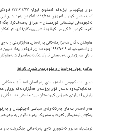
ته‌رخانكردنی 5 كورسی كۆتا بۆ ئاشوورییه‌كان(كریستیانه‌كان) به‌ سه‌رجه‌م پێكهاته‌كانییه‌وه‌، ته‌نها بۆ ئه‌م خوله‌ی هه‌ڵبژاردن..
هاوشان له‌گه‌ڵ هه‌لبژاردنه‌كانى په‌رله‌مان، هه‌ڵبژاردنی رابه
و راسته‌وخۆ، له‌ ١٩٩٢/٥/١٩ به‌به‌شدارى نزیك
داتای سه‌رژمێری به‌رده‌ستی ئه‌وكات)، ئه‌نجامدرا. کەبه‌هاوكا
یه‌كه‌م خولی په‌رله‌مان و دێوه‌زمه‌ی شه‌ڕی ناوخۆ
چه‌ندایه‌تییه‌وه‌ له‌سه‌ر كۆی پرۆسه‌ی هه‌ڵبژاردنه‌كه‌ بوونی 
پارتی، قه‌واره‌ی هه‌رێمی كوردستان بووه‌ خاوه‌نی ده‌سه‌ڵاتی یا
هه‌ر له‌سه‌ر بنه‌مای به‌رككه‌وته‌ی سیاسی له‌پێكهێنان و به‌ر
یه‌كێتی نیشتیمانی كه‌وت و سه‌رۆكی په‌رله‌مانیش به‌ جه‌وهه‌ر 
ئومێدێك هه‌بوو كه‌لتووری كاری په‌رله‌مانی جێگیربێت به‌و مه‌رج