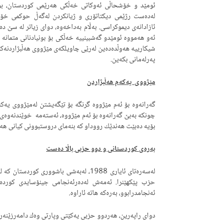
ئومێد و خۆشحاڵی ئه‌وكاتی خه‌ڵكی هه‌رێمی كوردستان، بۆ دوو 
له‌ده‌ست رژێمی دیكتاتۆری و ژیانكردن له‌گه‌ڵ حوكمی خۆبه‌ڕ
ئازادانه‌ی دیموكراسی. به‌ڵام به‌داخه‌وه‌، دوای زیاتر له‌ سێ ده‌ی
ئه‌و هه‌مووه‌ ئومێدو گه‌شبینییه‌ خه‌ڵكی بۆ بونیادنانی متمانه‌
شیكارییه‌ هه‌وڵده‌ده‌ین له‌رێی چاویلكه‌ی مێژووی هه‌ڵبژاردنه‌ك
په‌رله‌مانی بكه‌ین.
مێژووی یه‌كه‌م هه‌ڵبژاردن
گه‌رانه‌وه‌ بۆ ئه‌م مێژووه‌ گرنگه‌ بۆ تێگه‌یشتن له‌مێژووی یه‌
چونكه‌ به‌بێ گه‌رانه‌وه‌ بۆ ئه‌م مێژووه‌، ئه‌سته‌مه‌ خوێند
بۆیه‌ ده‌بێت هه‌ندێك رووداو كه‌ بنه‌مای دروستبوونی كیانی هه‌رێ
به‌ره‌ی كوردستانی و دوو حزبی باڵا ده‌ست
حزب پێكهێنرا. ئه‌مه‌ش له‌ده‌رئه‌نجامی جینۆسایدی كورده‌كا
ئه‌نجامدرابوو، به‌ره‌كه‌ هاته‌ ئاراوه‌.
دوای راپه‌رین، هه‌ردوو حزبی یه‌كێتی وپارتی وه‌ك دامه‌رزێنه‌