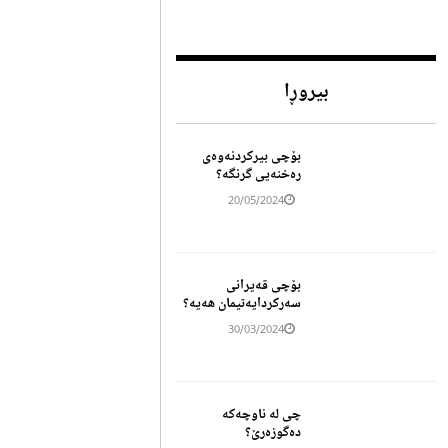
بیروڕا
بۆچی بیرکردنەوەی
رەخنەیی گرنگە؟
20/05/2024
بۆچی قەیرانی
سەرکردایەتیمان هەیە؟
30/03/2024
چی لە ناوچەکە
دەگوزەرێ؟