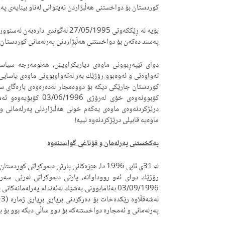
كوردستان بۆ دواخستنی هه‌ڵبژاردن نه‌یتوانی له‌ناو بینایه‌ی په
په‌سند ده‌كه‌ن بۆ دواخستنی هه‌ڵبژاردنی په‌رله‌مانی كوردستان 
دوای تێپه‌ڕبوونی ماوه‌ی دیاریكراویش، هه‌لومه‌رجه‌ سیاسییه
كوردستان جارێكی دیكه‌ بۆ دووه‌مجار له‌ده‌ره‌وه‌ی باره‌گای سه
ماوه‌یه‌ قابیلی درێژكردنه‌وه‌ نییه‌!
په‌كخستنی په‌رله‌مان و قۆناغی گواستنه‌وه‌
له‌ 31ی ئابی 1996 دا، هێزه‌كانی پارتی دیموكراتی
رۆژێك دوای ئه‌و رووداوانه‌، پارتی دیموكراتی له‌رێی سه‌رۆكی 
03/09/1996 به‌ئامابوونی به‌شێك له‌ئه‌ندام په‌رله‌مان
په‌رله‌مانی و ئه‌مجاره‌ دواخستنه‌كه‌ بۆ دوو ساڵی دیكه‌ بوو بۆ به‌رواری 998