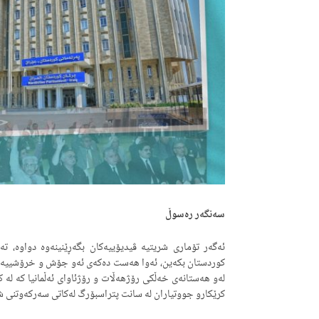
سه‌نگه‌ر رەسوڵ
ئه‌گه‌ر تۆماری شریتیه‌ ڤیدیۆییه‌كان بگه‌ڕێنینه‌وه‌ دواوه‌، ته
كوردستان بكه‌ین، ئه‌وا هه‌ست ده‌كه‌ی ئه‌و جۆش و خرۆشییه‌ی له
كرێكارو جووتیاران له‌ سانت پتراسبۆرگ له‌كاتی سه‌ركه‌وتنی شۆرشی 1917 ی رووسیا به