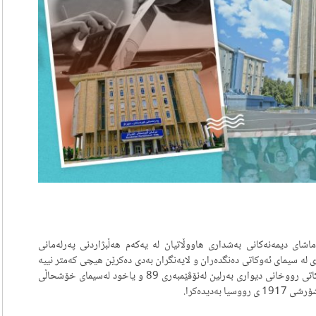
‌ماشای دیمه‌نه‌كانی به‌شداری هاووڵاتیان له‌ یه‌كه‌م هه‌ڵبژاردنی په‌رله‌مانی
‌ سیمای ئه‌وكاتی ده‌نگده‌ران و لایه‌نگران به‌دی ده‌كرێن هیچی كه‌متر نییه‌
له‌و هه‌ستانه‌ی خه‌ڵكی رۆژهه‌ڵات و رۆژئاوای ئه‌ڵمانیا كه‌ له‌ كاتی رووخانی دیواری به‌رلین له‌نۆڤێمبه‌ری 89 و یاخود له‌سیمای خۆشحاڵی
‌دیده‌كرا.