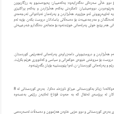
خاڵی سه‌ره‌كی ده‌گه‌ڕایه‌وه‌: یه‌كه‌مییان: په‌یوه‌ستبوو به‌ رزگاربوون
ێوه‌بردن، دووه‌میشیان: تامكردنی یه‌كه‌م هه‌ڵبژاردن و یه‌كه‌م پراكتیزی
ه‌ له‌تێپه‌ڕبوونی ئه‌و مێژووه‌، هه‌ڵبژاردن و په‌رله‌مان نه‌یانتوانی ته‌رجه‌مه‌ی
 له‌ده‌نگدان و مه‌رجه‌عییه‌ت بۆ ده‌سه‌ڵاتی یاسادانان دروست بكه‌ن. بۆیه‌ له‌م
انی هه‌ر پێنج خولی په‌رله‌مانی خوێندنه‌وه‌ بۆ متمانه‌ی ده‌نگدارو شه‌رعییه‌تی
كه‌م هه‌ڵبژاردن و دروستبوونی دامه‌زراوه‌ی په‌رله‌مانی له‌هه‌رێمی كوردستان.
نه‌وه‌ی دروست بۆ سروشتی شێوه‌ی حوكمڕانی و سیاسی و كه‌لتووری هرێم بكرێت.
م و په‌رله‌مانی كوردستان-ن، ئه‌وا پێویستییه‌ بۆیان بگه‌ڕێینه‌وه‌.
له‌سه‌ره‌تای ئایاری 1988، له‌به‌شی باشووری كوردستان كه‌ له‌وكاته‌دا زیاتر به‌كوردستانی عیراق ناوزه‌ند ده‌كرا، به‌ره‌ی كوردستانی له‌ 8
ن له‌ پرۆسه‌ی ئه‌نفال كه‌ به‌ حه‌وت قۆناغ له‌لایه‌ن رژێمی به‌عسه‌وه‌
ری به‌ره‌ی كوردستانی و دوو حزبی خاوه‌ن هه‌ژموون و ده‌سه‌ڵات له‌سه‌رده‌می