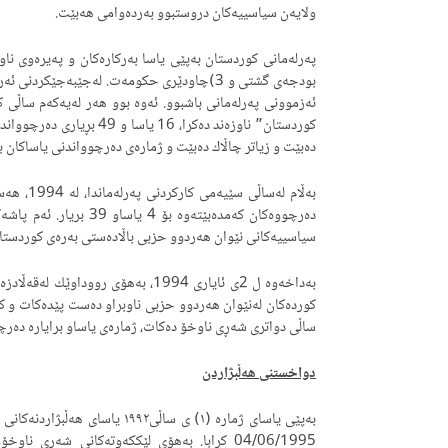
ولایه‌ن سیاسییه‌كان دروستبوو به‌رده‌وامی هه‌بێت.
بودجه‌ی گشتی و 3)چاودێری حكومه‌ت. له‌جێبه‌جێكر
ئه‌زموونی په‌رله‌مانی باشبوو. ئه‌وه‌ بوو هه‌ر له‌یه‌كه‌م ساڵی 
ده‌بێت و زیاتر چاڵاك ده‌بێت و ژماره‌ی ده‌رچوواندنی یاساكان به‌رز ده‌كاته‌وه‌ ب
به‌ڵام له
ده‌رچووه‌كان كه‌مده‌بێته‌و
سیاسییه‌كانی نێوان هه‌ردوو حزبی باڵاده‌ستی به‌ره‌ی كوردستان
به‌داخه‌وه‌ ل 2ی ئایاری 1994، به‌هۆی 
ساڵی دواتری شه‌ڕی ناوخۆ ده‌كات، ژماره‌ی یاساو برایاره‌ ده‌رچووه
دواخستنی هه‌ڵبژاردن
به‌پێی یاساى ژماره‌ (١) ی ساڵی٩٢
04/06/1995 كرابا. به‌هۆی لێككه‌وته‌كانی شه‌ڕی ن