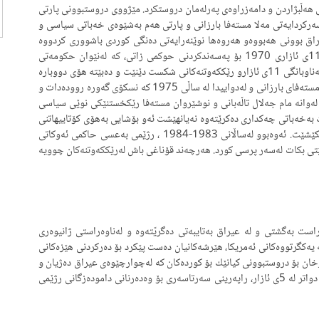
ی هه‌ڵبژاردن و دامه‌زراوه‌ی په‌رله‌مان دروستكرد. مێژووی دروستبوونی پارتی
گی ئابی 1946 ده‌گه‌رێته‌وه‌، به‌سه‌ركردایه‌تی مه‌لا مسته‌فا بارزانی و پارتی هه‌م به‌شێوه‌ی خه‌باتی سیاسی و
ق بوونی هه‌بووه‌و هه‌روه‌ها نوێنه‌رایه‌تی ده‌نگی كوردی باشووری كردووه‌
له‌شۆرشی 1963 ی ئه‌یلول و له‌ ده‌رچواندنی به‌یاننامه‌ی 11ی ئازاری 1970 بۆ په‌سه‌ندكردنی حوكمی زاتی، كه‌ له‌نێوان حكومه‌تی
ناوه‌ندی ئه‌وكاتی عیراق كرا. دوای ساڵی 1974، به‌یاننامه‌ی به‌ناوبانگی 11ی ئازارو رێككه‌وتنه‌كانی شكست دێنێت و ده‌بێته‌ هۆی دووباره‌
به‌رپابوونه‌وه‌ی شۆرش به‌سه‌ركردایه‌تی سه‌رۆكی پارتی مه‌لا مسته‌فای بارزانی و له‌دواییدا له‌ ساڵی 1975 كه‌ نسكۆی گه‌وره‌ رووده‌دات و
ه‌ له‌وانه‌ مام جه‌لال تاڵه‌بانی و نوشێروان مسته‌فا رێكخستنێكی نوێی سیاسی
‌خه‌باتی چه‌كداری ده‌كرێته‌وه‌ نه‌یانهێشت ئه‌و بۆشایی به‌هۆی كۆتاییهاتنی
شۆرش به‌سه‌ركردایه‌تی مه‌لا مسته‌فا دروستبوو زۆر درێژه‌ بكێشێت. ئه‌وه‌بوو له‌ساڵانی 1983-1984 ، رژێمی به‌عسی حاكمی ئه‌وكاتی
تی بكات له‌سه‌ر پرسی كورد. هه‌رچه‌ند قۆناغی باش له‌رێككه‌وتنه‌كان چوویه‌
اتی ناوه‌راست به‌گشتی و له‌ عیراق به‌تایبه‌تی ده‌گریًته‌وه‌ و له‌ناوه‌راستی ژانیوه‌ری
‌ یه‌كگرتووه‌كانی ئه‌مریكا، هێرشه‌كانیان ده‌ست پێكرد بۆ ده‌ركردنی هێزه‌كانی
رخان بۆ دروستبوونی كیانێك بۆ كورده‌كان كه‌ له‌چوارچێوه‌ی عیراق ده‌ژیان و
خه‌باتی چه‌كدارییان بۆ ده‌یان ساڵ ده‌ستپێكردبوو. ئه‌وه‌ بوو دواتر له‌ 5ی ئازار، راپه‌رینی سه‌رتاسه‌ری بۆ وه‌ده‌رنانی داموده‌زگانی رژێمی