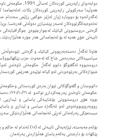
دوابه‌دوای راپه‌رینی ك
هه‌وڵیدا سه‌ركووتی راپه‌رینی كورده‌كان بكات، له‌ئه‌نجامدا 
گره‌نتی دروستبوونی كیانێك له‌چوارچێوه‌ی جوگرافیایه‌كی دی
تایبه‌تی خۆی هه‌یه‌ له‌ بۆ ئه‌نجامدانی هه‌ر جۆره‌ هه‌ڵبژاردنێك و
هاوتا له‌گه‌ڵ ده‌سته‌به‌ربوونی كیانێك و گره‌نتی نێوده‌وڵه‌تی ب
سیاسییه‌كانی سه‌رده‌می شاخ كه‌ له‌حه‌وت حزب پێكهاتبوو(سه‌ره
دروستبووه‌ له‌گفتوگۆ دابوو له‌گه‌ڵ حكومه‌تی ناوه‌ندی ئه‌و
شێوازه‌كانی به‌رێوه‌بردنی ئه‌و كیانه‌ نوێیه‌ی هه‌رێمی كوردستان
دانووستان و گفتوگۆكانی نێوان به‌ره‌ى كوردستانى وحكومه‌تی ن
حكومه‌تی ن
بووه‌ هۆی دروستبوونی بۆشاییه‌كى یاسایى و ئیداریى. له‌به‌
رووبه‌رووبوونه‌وه‌ى ئه‌و ته‌نگه‌ژه‌ سیاسى و ئیدارى و یاسای
سیستمێكى په‌رله‌مانى له‌ڕێى ئه‌نجامدانى هه‌ڵبژاردنێكى سه‌ربه‌
بۆئه‌م مه‌به‌سته‌، لیژنه‌یه‌كى 
پێكهات بۆ دارشتنی یه‌كه‌م یاسای هه‌ڵبژاردنی په‌رله‌مان.