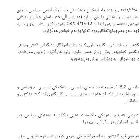
دوای پێكهێنانی لیژنه‌كه‌، له‌ماوه‌ى نێوان ١٩٩١/١٢/٢٣ تاوه‌كو ١٩٩٢/١/٢٨ ، پڕۆژه‌ یاسایه‌كیان پێشكه‌ش به‌سه‌ركردایه‌تى سیاسى به‌ره‌ى
كوردستانى كرد، و له‌رۆژى ١٩٩٢/٤/٨ له‌لایه‌ن به‌ره‌وه‌ بڕیارى له‌سه‌ردرا، و به‌ناوى یاساى ژماره‌ (١) بۆ ساڵی١٩٩٢ یاساى هه‌ڵبژاردنه‌كانى
ئه‌نجومه‌نى نیشتمانى كوردستان – عیراق په‌سه‌ندكرا. جگه‌ له‌وه‌ش له‌هه‌مان به‌رواردا له‌ 08/04/1992، به‌ره‌ی كوردستانی بریاریدا به‌
‌رى گشتى بزووتنه‌وه‌ى رزگاریخوازى كوردستان، له‌رێگاى ده‌نگدانى گشتى ونهێنى
ه‌ى یه‌ك ملیۆن ده‌نگده‌ر، كه‌نوێنه‌رایه‌تى زیاتر له‌سێ ملیۆن ونیو هاوڵاتیان (به‌پێی مه‌زه‌نده‌ی
رى وپشتیوانى چاودێرانى بیانى به‌ڕێوه‌چوو.
دوای له‌دایكبوونی دامه‌زراوه‌ی په‌رله‌مان له‌هه‌ڵبژاردنه‌كانی مایسی 1992، هه‌رچه‌نده‌ تێبینی یاسایی و ته‌كنیكی له‌ڕووی چۆنیه‌تی و
هه‌بوو، به‌تایبه‌ت له‌نێوان هه‌ردوو حزبی سیاسی كاریگه‌ری ئه‌وكات یه‌كێتی و
سادانان.
ێوه‌بردنی هه‌رێم، سه‌رۆكی حكومه‌ت به‌پێی رێككه‌وتننامه‌یه‌كی سیاسی، به‌ر
نامیق له‌ پارتی دیموكراتی سپێردرا.
ه‌ی ئه‌و ئاشته‌واییه‌ له‌ده‌رئه‌نجامی به‌ره‌ی كوردستانییه‌وه‌ له‌نێوان حزب