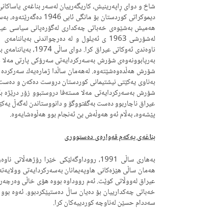
شاخ و دوای ڕاپه‌رینیش، كاریگه‌رییان له‌سه‌ر بناغه‌ی یاساكان
دیموكراتی كوردستان بۆ مان
هه‌میش به‌شێوه‌ی خه‌باتی چه‌كداری له‌گۆره‌پانی سیاسی عیرا
شۆرش هه‌ڵده‌وه‌شێته‌وه‌. له‌هه‌مان ساڵدا ژماره‌یه‌ك سه‌ركرد
به‌ناوی یه‌كێتی نیشتیمانی كوردستان دروست ده‌كه‌ن و ده‌ست به
عیراق ناچاربوو ده‌ست به‌گفتووگۆ و دانووستاندن له‌گه‌ڵ یه‌كێ
پێشه‌وه‌، به‌ڵام ئه‌و هه‌وڵه‌ش بێ ئه‌نجام بوو هه‌ڵوه‌شایه‌وه‌.
بناغه‌ی یه‌كه‌م قه‌واره‌ی ده‌ستووری
به‌هاری ساڵی 1991، رووداوگه‌لێكی خێرا رۆژهه‌ڵ
هه‌مان ساڵی هێزه‌كانی هاوپه‌یمانان به‌سه‌ركردایه‌تی وولایه‌ته
عیراق له‌ووڵاتی كوێت. ئه‌م رووداوه‌ بووه‌ هۆی خاڵی وه‌رچه‌
سه‌ددام حسێن له‌ناوچه‌ كوردییه‌كان كرا.