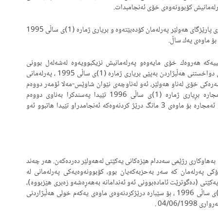
‌رله‌مانیش كۆبوونه‌وه‌ی خۆی ئه‌نجامبدات.
بۆیه‌ له‌ ڕێككه‌وتی 27/05/1995 له‌گوندی داره‌به‌ن له‌سنووری پارێزگای هه‌ولێر په‌رله‌مان كۆده‌بێته‌وه‌ و بریاری ژماره‌ (1)ی ساڵی 1995
بۆ ماوه‌ی یه‌ك ساڵ.
‌كه‌ هه‌روه‌ك خۆی مایه‌وه‌و په‌رله‌مانیش نزیكبوویه‌وه‌ له‌شه‌له‌ل بوونی
ته‌واوه‌تی و ئه‌وه‌بوو رۆژێك به‌ر له‌ته‌واوبوونی ماوه‌ی یاسایی دواخستنی هه‌ڵبژاردن به‌پێی بریاری ژماره‌ (1)ی ساڵی 1995 ، په‌رله‌مانی
‌ره‌كی خۆی له‌ناو هه‌ولێر، ئه‌و له‌ناوچه‌ی نێوان شاوێس-مه‌لا ئۆمه‌ر دووه‌م
كۆبوونه‌وه‌ی خۆی له‌رۆژی 03/06/1996 كۆبۆیه‌وه‌و ئه‌مجاره‌ بڕیاری ژماره‌ (1)ی ساڵی 1996 تێیدا په‌سندكرا به‌ناوی دووه‌م
درێژكردنه‌وه‌ی ماوه‌ی یه‌كه‌م خولی هه‌ڵبژاردنی په‌رله‌مانی و ئه‌مجاره‌ بۆ ماوه‌ی 3 مانگ درێژ كردنه‌وه‌كه‌ ئه‌نجامدراو تێیدا هاتبوو ئه‌و
 كوردستان به‌هاوكاری رژێمی سه‌ددام هێزه‌كانی یه‌كێتی له‌هه‌ولێر ده‌رده‌كه‌ن. هه‌ر چه‌ند
په‌رله‌مان كه‌ سه‌ر به‌حزبه‌كه‌یان بوو، كۆبوونه‌وه‌یه‌كی په‌رله‌مانی له‌
ه‌كانی یه‌كێتی (ده‌گوترێت ئاماده‌بوونی ئه‌و ئه‌ندامانه‌ به‌هه‌ڕه‌شه‌و زه‌بری هێزبووه‌)،
له‌شه‌قڵاوه‌ رێكده‌خات بۆ ده‌ركردنی بریاری بڕیاری ژماره‌ (3)ی ساڵی 1996 ، بۆ سێباره‌ درێژكردنه‌وه‌ی ماوه‌ی یه‌كه‌م خولی هه‌ڵبژاردنی
04/06/1 .