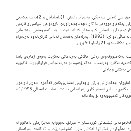
په‌رله‌مانی كوردستان به‌پێی یاسا به‌ركاره‌كان و په‌یره‌وی ناوخۆ، سێ ئه‌ركی سه‌ره‌كی هه‌یه‌، ئه‌وانیش: 1)یاسادانان و 2)په‌سه‌ندكردنی
دنی ئه‌ركی یه‌كه‌م و دووه‌می دا تا ڕاده‌یه‌ك به‌به‌راوردی بارودۆخی سیاسی و تازه‌یی
كاركردنیدا، په‌رله‌مانی كوردستان كه‌ له‌سه‌ره‌تادا به‌ “ئه‌نجومه‌نی نیشتیمانی
كوردستان” ناوزه‌ند ده‌كرا، 16 یاسا و 49 بڕیاری ده‌رچوواند. له‌ ساڵی دواتردا (1993)، په‌رله‌مان به‌هه‌مان ئه‌دائی كاركردنه‌وه‌ به‌رده‌وام
ۆ 21 یاساو 50 بڕیار.
‌ساڵی سێیه‌می كاركردنی په‌رله‌ماندا، له‌ 1994، هه‌ست به‌كه‌مبوونه‌وه‌ی زه‌قی چاڵاكی په‌رله‌مانی ده‌كرێت به‌وه‌ی ژماره‌ی یاسا
ه‌ بۆ 4 یاساو 39 بریار. ئه‌م پاشه‌كشه‌یه‌ له‌كاری په‌رله‌مانی ده‌گه‌رێته‌وه‌ بۆ ده‌رئه‌نجامی فراوانبوونی ناكۆییه‌
ی یه‌كێتی و پارتی.
رووداوێك له‌قه‌ڵادزه‌ له‌نێوان چه‌كدارانی پارتی و یه‌كێتی له‌شارۆچكه‌ی قه‌ڵادزه‌، شه‌ڕی ناوخۆی
كورده‌كان له‌نێوان هه‌ردوو حزبی ناوبراو ده‌ست پێده‌كات و كاریگه‌ری ته‌واوی له‌سه‌ر كاری په‌رله‌مانی ده‌بێت. ته‌نانه‌ت له‌ساڵی 1995، كه‌
‌كان كه‌مبوویه‌وه‌ بۆ یه‌ك دانه‌.
١٩ یاساى هه‌ڵبژاردنه‌كانى ئه‌نجومه‌نى نیشتمانى كوردستان – عیراق، ده‌بووایه‌ هه‌ڵبژاردنی داهاتوو له‌
اوخۆوه‌ هه‌ڵبژاردن نه‌توانرا له‌كاتی خۆی ئه‌نجامبدرێت و ته‌نانه‌ت په‌رله‌مانی