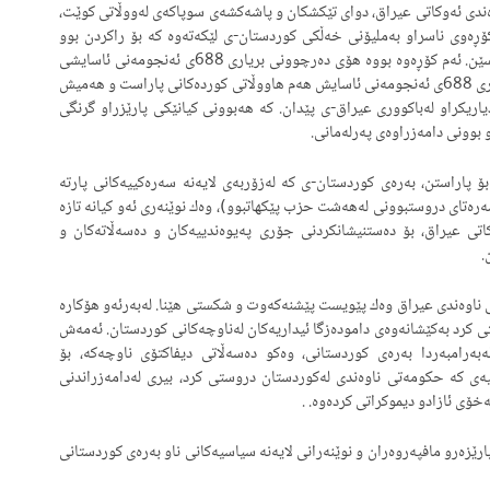
ورده‌كان له‌ساڵی 1991، حكومه‌تی ناوه‌ندی ئه‌وكاتی عیراق، دوای تێكشكان و پاشه‌كشه‌ی سوپاكه‌ی له‌ووڵاتی كوێت،
كۆڕه‌وی ناسراو به‌ملیۆنی خه‌ڵكی كوردستان-ی لێكه‌ته‌وه‌ كه‌ بۆ راكردن بوو
له‌گه‌ڕانه‌وه‌ بۆ دووباره‌ ژیان له‌ژێر حوكمی رژێمی سه‌ددام حسێن. ئه‌م كۆڕه‌وه‌ بووه‌ هۆی ده‌رچوونی بریاری 688ی ئه‌نجومه‌نی ئاسایشی
نه‌ته‌وه‌یه‌كگرتووه‌كان له‌سه‌ر پێشنیازی ده‌وڵه‌تی فه‌ره‌نسا. بڕیاری 688ی ئه‌نجومه‌نی ئاسایش هه‌م هاووڵاتی كورده‌كانی پاراست و هه‌میش
اریكراو له‌باكووری عیراق-ی پێدان. كه‌ هه‌بوونی كیانێكی پارێزراو گرنگی
 بوونی دامه‌زراوه‌ی په‌رله‌مانی.
ۆ پاراستن، به‌ره‌ی كوردستان-ی كه‌ له‌زۆربه‌ی لایه‌نه‌ سه‌ره‌كییه‌كانی پارته‌
‌تای دروستبوونی له‌هه‌شت حزب پێكهاتبوو)، وه‌ك نوێنه‌ری ئه‌و كیانه‌ تازه‌
كاتی عیراق، بۆ ده‌ستنیشانكردنی جۆری په‌یوه‌ندییه‌كان و ده‌سه‌ڵاته‌كان و
.
اوه‌ندی عیراق وه‌ك پێویست پێشنه‌كه‌وت و شكستی هێنا. له‌به‌رئه‌و هۆكاره‌
اوه‌ندی په‌رچه‌كرداری نواندو له‌ ١٩٩١/١٠/٢٦، ده‌ستى كرد به‌كێشانه‌وه‌ى داموده‌زگا ئیداریه‌كان له‌ناوچه‌كانى كوردستان. ئه‌مه‌ش
رامبه‌ردا به‌ره‌ى كوردستانى، وه‌كو ده‌سه‌ڵاتى دیفاكتۆى ناوچه‌كه‌، بۆ
یه‌ی كه‌ حكومه‌تی ناوه‌ندی له‌كوردستان دروستى كرد، بیری له‌دامه‌زراندنى
خۆى ئازادو دیموكراتی كرده‌وه‌. ‌.
تایبه‌تى له (١٥) ئه‌ندام له‌ حاكم و پارێزه‌رو مافپه‌روه‌ران و نوێنه‌رانى لایه‌نه‌ سیاسیه‌كانى ناو به‌ره‌ى كوردستانى