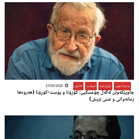
بەدواداچون
,
توێژینەوە
,
فیچەرد
,
کەلتور
27/05/2020
چاوپێكه‌وتن له‌گه‌ڵ چۆمسكیی: كۆڕۆنا و پۆست-كۆڕۆنا (هه‌روه‌ها
زمانه‌وانی و شتی تریش)