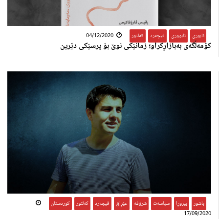
ئابوری
,
ئابووری
,
فیچەرد
,
کەلتور
04/12/2020
کۆمەڵگەی بەبازاڕکراو؛ زمانێکی نوێ بۆ پرسێکی دێرین
باشور
,
بیروڕا
,
سیاسەت
,
شرۆڤە
,
عێڕاق
,
فیچەرد
,
کەلتور
,
کوردستان
17/09/2020