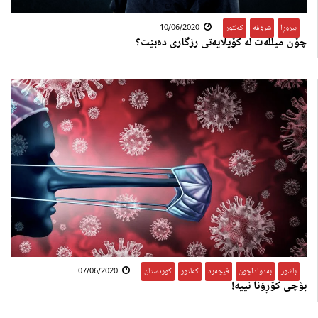
بیروڕا
,
شرۆڤە
,
کەلتور
10/06/2020
چۆن میللەت لە کۆیلایەتی رزگاری دەبێت؟
باشور
,
بەدواداچون
,
فیچەرد
,
کەلتور
,
کوردستان
07/06/2020
بۆچی کۆڕۆنا نییە!