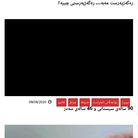
رەگەزپەرست مەبە… رەگەزپەرستی چییە؟
بیروڕا
,
رۆژهەڵاتی ناوەڕاست
,
شرۆڤە
,
عێڕاق
,
کەلتور
09/08/2020
90 ساڵەی سیستانی و 46 ساڵەی سەدر