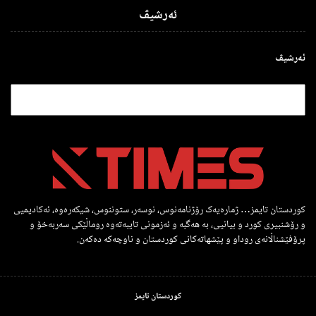
ئەرشیڤ
ئەرشیڤ
کوردستان تایمز… ژمارەیەک رۆژنامەنوس، نوسەر، ستوننوس، شیکەرەوە، ئەکادیمیی
و رۆشنبیری کورد و بیانیی، بە هەگبە و ئەزمونی تایبەتەوە روماڵێکی سەربەخۆ و
پرۆفێشناڵانەی روداو و پێشهاتەکانی کوردستان و ناوچەکە دەکەن.
کوردستان تایمز