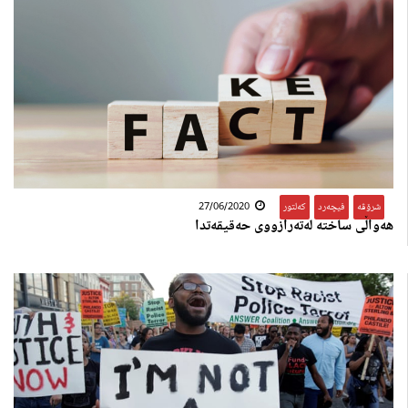
شرۆڤە
,
فیچەرد
,
کەلتور
27/06/2020
هه‌واڵی ساخته‌ له‌ته‌رازووی حه‌قیقه‌تدا