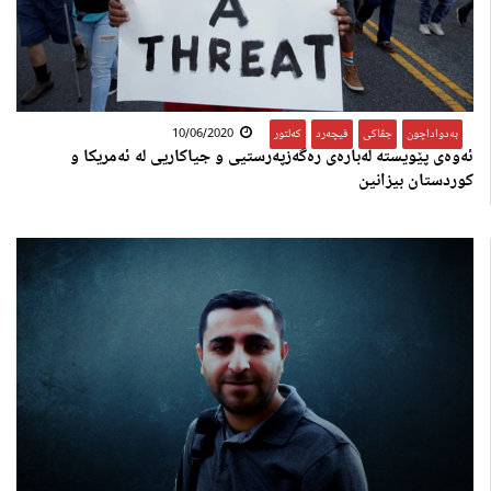
بەدواداچون
,
جڤاکی
,
فیچەرد
,
کەلتور
10/06/2020
ئەوەی پێویستە لەبارەی رەگەزپەرستیی و جیاکاریی لە ئەمریکا و
کوردستان بیزانین