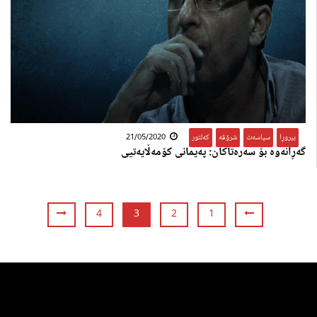
بیروڕا
,
سیاسەت
,
شرۆڤە
,
کەلتور
21/05/2020
گەڕانەوە بۆ سەرەتاکان: پەیمانی کۆمەڵایەتیی
4
3
2
1