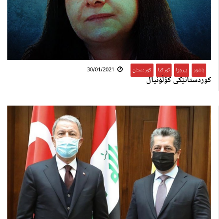
باشور
,
بیروڕا
,
تورکیا
,
کوردستان
30/01/2021
کوردستانێکی کۆڵۆنیال