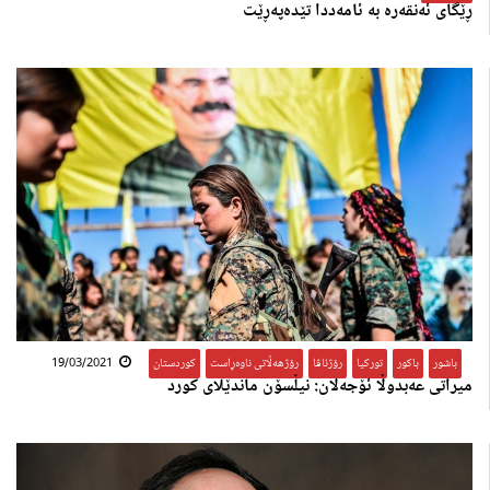
ڕێگای ئەنقەرە بە ئامەددا تێدەپەڕێت
باشور
,
باکور
,
تورکیا
,
رۆژئاڤا
,
رۆژهەڵاتی ناوەڕاست
,
کوردستان
19/03/2021
میراتی عەبدوڵا ئۆجەلان: نیڵسۆن ماندێلای كورد