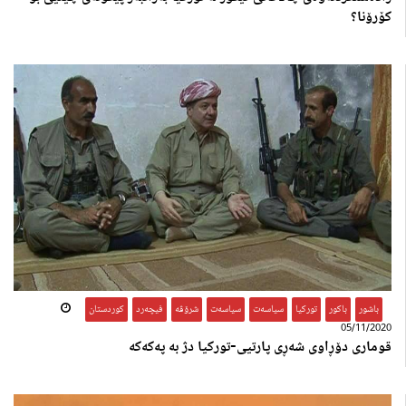
کۆرۆنا؟
باشور
,
باکور
,
تورکیا
,
سیاسەت
,
سیاسەت
,
شرۆڤە
,
فیچەرد
,
کوردستان
05/11/2020
قوماری دۆڕاوی شەڕی پارتیی-تورکیا دژ بە پەکەکە