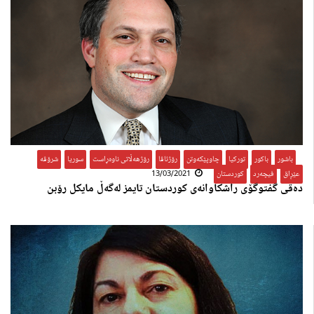
باشور
,
باکور
,
تورکیا
,
چاوپێکەوتن
,
رۆژئاڤا
,
رۆژهەڵاتی ناوەڕاست
,
سوریا
,
شرۆڤە
,
عێڕاق
,
فیچەرد
,
کوردستان
13/03/2021
دەقی گفتوگۆی راشکاوانەی کوردستان تایمز لەگەڵ مایکل رۆبن