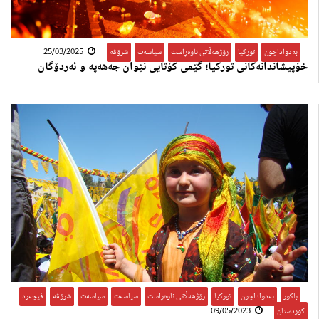
بەدواداچون
,
تورکیا
,
رۆژهەڵاتی ناوەڕاست
,
سیاسەت
,
شرۆڤە
25/03/2025
خۆپیشاندانەکانی تورکیا؛ گێمی کۆتایی نێوان جەهەپە و ئەردۆگان
باکور
,
بەدواداچون
,
تورکیا
,
رۆژهەڵاتی ناوەڕاست
,
سیاسەت
,
سیاسەت
,
شرۆڤە
,
فیچەرد
,
کوردستان
09/05/2023