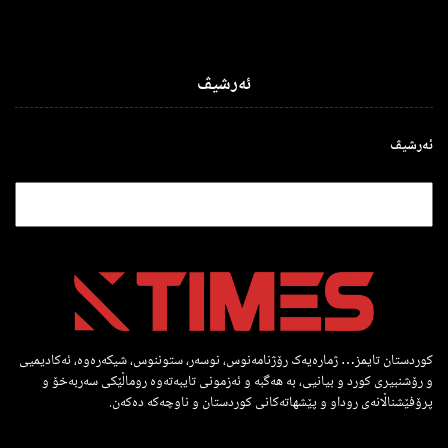
ئەرشیڤ
ئەرشیڤ
کوردستان تایمز… ژمارەیەک رۆژنامەنوس، نوسەر، ستوننوس، شیکەرەوە، ئەکادیمیی
و رۆشنبیری کورد و بیانیی، بە هەگبە و ئەزمونی تایبەتەوە روماڵێکی سەربەخۆ و
پرۆفێشناڵانەی روداو و پێشهاتەکانی کوردستان و ناوچەکە دەکەن.