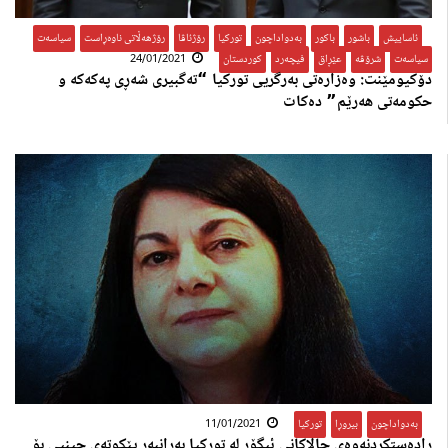
ئاساییش
,
باشور
,
باکور
,
بەدواداچون
,
تورکیا
,
رۆژئاڤا
,
رۆژهەڵاتی ناوەڕاست
,
سیاسەت
,
سیاسەت
,
شرۆڤە
,
عێڕاق
,
فیچەرد
,
کوردستان
24/01/2021
دۆکیومێنت: وەزارەتی بەرگریی تورکیا “تەگبیری شەڕی پەکەکە و
حکومەتی هەرێم” دەکات
بەدواداچون
,
بیروڕا
,
تورکیا
11/01/2021
رادەستکردنەوەی چالاکانی ئیگۆر لە تورکیا بەرانبەر پێکوتەی چینیی بۆ