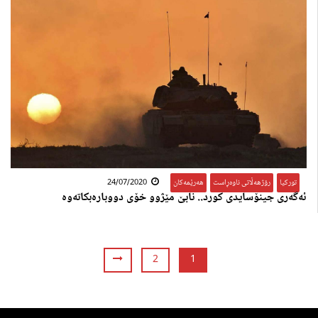
تورکیا
,
رۆژهەڵاتی ناوەڕاست
,
هەرێمەکان
24/07/2020
ئەگەری جینۆسایدی کورد.. نابێ مێژوو خۆی دووبارەبکاتەوە
2
1